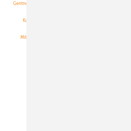
Gentner Energy Media
Gentner Verlag
Impressum
Karriere bei Gentner
Team
Mediaservice
Mitgliedschaften und Engagement
Newsletter
Privacy Manager
RSS-Feed
Veranstaltungen / Webinare
© 2026 ERNEUERBARE ENERGIEN