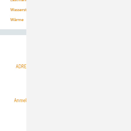
Wasserstoff
Wärme
Abo- & Leserservice
ADRESSBUCH der WIND- und SOLARENERGIE
AGB
Alle Inhalte chronologisch
Anmelden
Anmeldung & Registrierung
Datenschutz
E-Paper
ERNEUERBARE ENERGIEN abonnieren