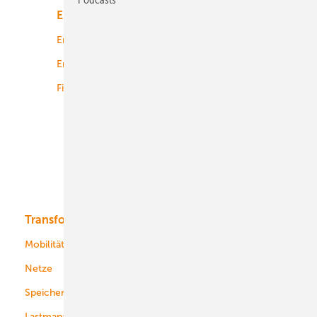
Energiemarkt
Technologie
Energierecht
Planung
Energiemärkte weltweit
Logistik
Finanzierung
Betrieb
Onshore-Wind
Offshore-Wind
Solar
Bioenergie
Transformation
Energieversorger
Service
Mobilität
Kommunen
Netze
Stadtwerke
Speicher
Energiekonzerne
Lastmanagement