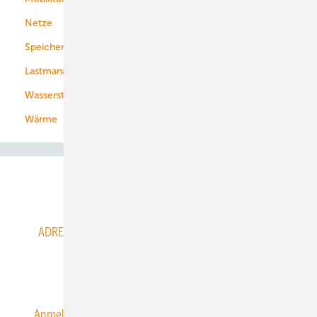
Netze
Stadtwerke
Speicher
Energiekonzerne
Lastmanagement
Wasserstoff
Wärme
Abo- & Leserservice
ADRESSBUCH der WIND- und SOLARENERGIE
AGB
Alle Inhalte chronologisch
Anmelden
Anmeldung & Registrierung
Datenschutz
E-Paper