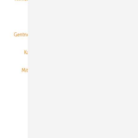
ERNEUERBARE ENERGIEN abonnieren
Gentner Energy Media
Gentner Verlag
Impressum
Karriere bei Gentner
Team
Mediaservice
Mitgliedschaften und Engagement
Newsletter
Privacy Manager
RSS-Feed
Veranstaltungen / Webinare
© 2026 ERNEUERBARE ENERGIEN