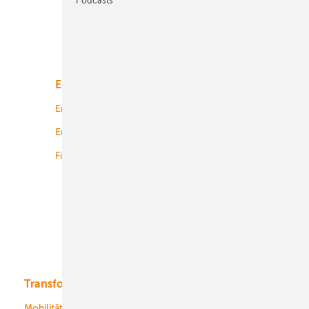
Unsere Themen
Energiemarkt
Technologie
Energierecht
Planung
Energiemärkte weltweit
Logistik
Finanzierung
Betrieb
Onshore-Wind
Offshore-Wind
Solar
Bioenergie
Transformation
Energieversorger
Service
Mobilität
Kommunen