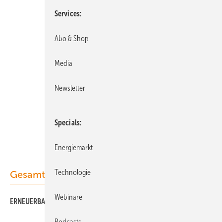
Services
Abo & Shop
Media
Newsletter
Specials
Energiemarkt
Technologie
Gesamt-PDF der Ausgabe
Webinare
ERNEUERBARE ENERGIEN HW 02/2019 als PDF
Podcasts