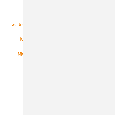
ERNEUERBARE ENERGIEN abonnieren
Gentner Energy Media
Gentner Verlag
Impressum
Karriere bei Gentner
Team
Mediaservice
Mitgliedschaften und Engagement
Newsletter
Privacy Manager
RSS-Feed
Veranstaltungen / Webinare
© 2026 ERNEUERBARE ENERGIEN