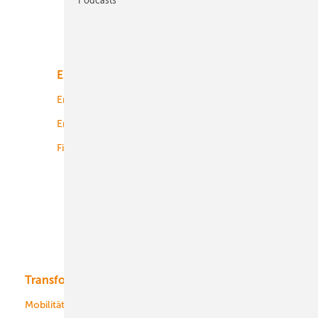
Unsere Themen
Energiemarkt
Technologie
Energierecht
Planung
Energiemärkte weltweit
Logistik
Finanzierung
Betrieb
Onshore-Wind
Offshore-Wind
Solar
Bioenergie
Transformation
Energieversorger
Service
Mobilität
Kommunen