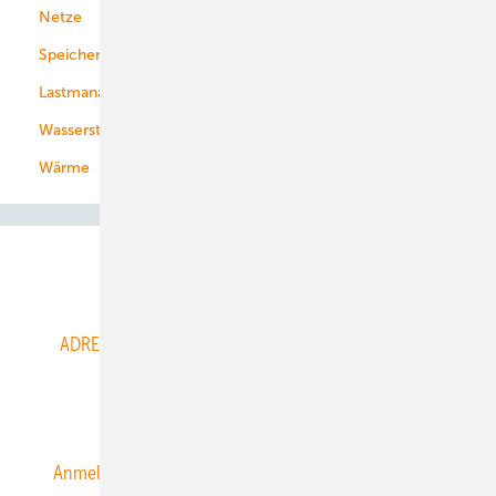
Netze
Stadtwerke
Speicher
Energiekonzerne
Lastmanagement
Wasserstoff
Wärme
Abo- & Leserservice
ADRESSBUCH der WIND- und SOLARENERGIE
AGB
Alle Inhalte chronologisch
Anmelden
Anmeldung & Registrierung
Datenschutz
E-Paper