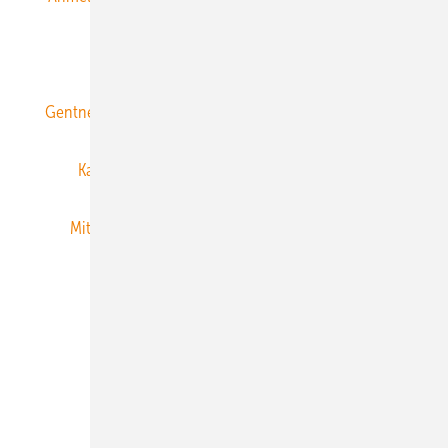
ERNEUERBARE ENERGIEN abonnieren
Gentner Energy Media
Gentner Verlag
Impressum
Karriere bei Gentner
Team
Mediaservice
Mitgliedschaften und Engagement
Newsletter
Privacy Manager
RSS-Feed
Veranstaltungen / Webinare
© 2026 ERNEUERBARE ENERGIEN