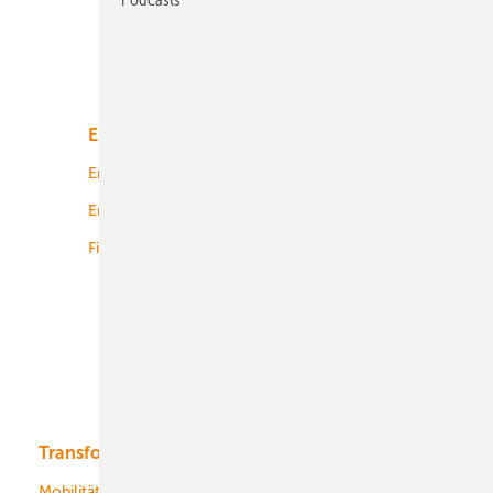
Unsere Themen
Energiemarkt
Technologie
Energierecht
Planung
Energiemärkte weltweit
Logistik
Finanzierung
Betrieb
Onshore-Wind
Offshore-Wind
Solar
Bioenergie
Transformation
Energieversorger
Service
Mobilität
Kommunen