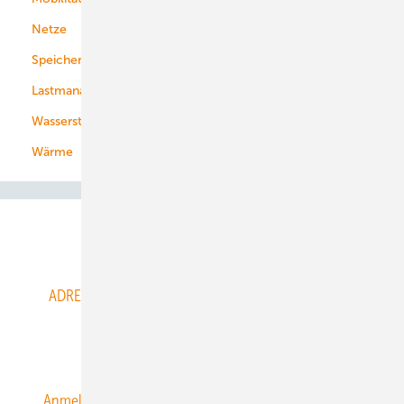
Netze
Stadtwerke
Speicher
Energiekonzerne
Lastmanagement
Wasserstoff
Wärme
Abo- & Leserservice
ADRESSBUCH der WIND- und SOLARENERGIE
AGB
Alle Inhalte chronologisch
Anmelden
Anmeldung & Registrierung
Datenschutz
E-Paper