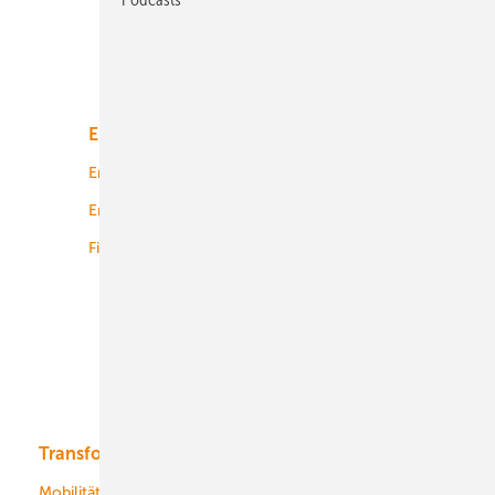
Unsere Themen
Energiemarkt
Technologie
Energierecht
Planung
Energiemärkte weltweit
Logistik
Finanzierung
Betrieb
Onshore-Wind
Offshore-Wind
Solar
Bioenergie
Transformation
Energieversorger
Service
Mobilität
Kommunen