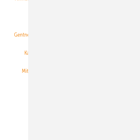
ERNEUERBARE ENERGIEN abonnieren
Gentner Energy Media
Gentner Verlag
Impressum
Karriere bei Gentner
Team
Mediaservice
Mitgliedschaften und Engagement
Newsletter
Privacy Manager
RSS-Feed
Veranstaltungen / Webinare
© 2026 ERNEUERBARE ENERGIEN