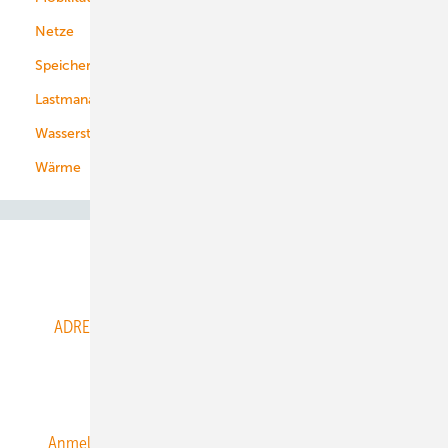
Netze
Stadtwerke
Speicher
Energiekonzerne
Lastmanagement
Wasserstoff
Wärme
Abo- & Leserservice
ADRESSBUCH der WIND- und SOLARENERGIE
AGB
Alle Inhalte chronologisch
Anmelden
Anmeldung & Registrierung
Datenschutz
E-Paper