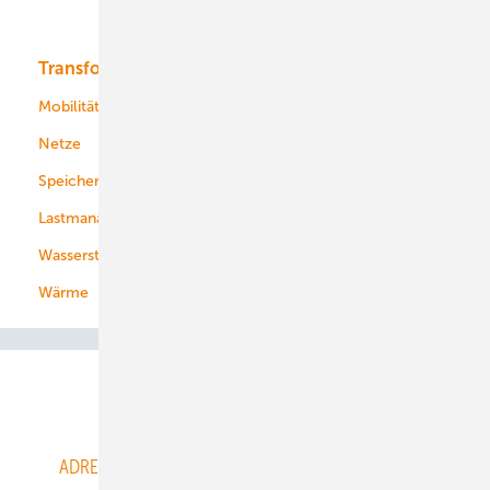
Bioenergie
Transformation
Energieversorger
Service
Mobilität
Kommunen
Netze
Stadtwerke
Speicher
Energiekonzerne
Lastmanagement
Wasserstoff
Wärme
Abo- & Leserservice
ADRESSBUCH der WIND- und SOLARENERGIE
AGB