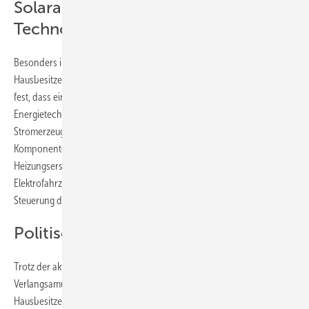
Solaranlage als Türöffner für weitere
Technologien
Besonders interessant sind die Erkenntnisse über das Verhalten von
Hausbesitzern nach der ersten Solarinvestition. Die Forscher stellten
fest, dass eine Photovoltaikanlage häufig als Katalysator für weitere
Energietechnologien wirkt. Wer einmal den Schritt zur eigenen
Stromerzeugung gewagt hat, investiert oft in zusätzliche
Komponenten. Dazu gehören Batteriespeicher, Wärmepumpen als
Heizungsersatz, E-Autos, intelligente Stromzähler, Ladestationen für
Elektrofahrzeuge sowie Energiemanagementsysteme zur optimalen
Steuerung des Haushalts.
Politische Unsicherheit bremst nicht
Trotz der aktuellen politischen Diskussionen um eine mögliche
Verlangsamung der Energiewende bleiben die Investitionspläne der
Hausbesitzer stabil, haben die Forscher:innen herausgefunden. Die