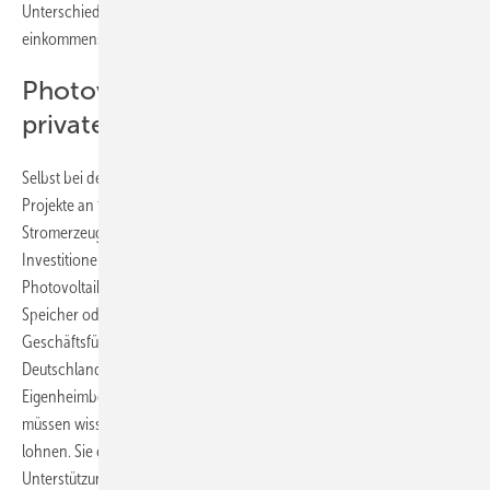
Unterschiede zwischen einkommensstarken und
einkommensschwächeren Haushalten sind dabei erheblich.
Photovoltaik als Grundstein der
privaten Energiewende
Selbst bei der vergleichsweise günstigen Photovoltaik scheitern viele
Projekte an fehlenden Eigenmitteln. Dabei ist gerade die eigene
Stromerzeugung der entscheidende erste Schritt für weitere
Investitionen in klimafreundliche Technologien. „Die Umfrage belegt:
Photovoltaik ist entscheidend für weitere Anschaffungen wie E-Auto,
Speicher oder Wärmepumpe“, sagt Carolin Friedemann,
Geschäftsführerin der IKND. „Ohne private Photovoltaikanlagen wird
Deutschland also seine Klimaziele nicht erreichen können. Die
Eigenheimbesitzer brauchen Klarheit von der Bundesregierung. Sie
müssen wissen, welche Investitionsentscheidungen sich für sie
lohnen. Sie erwarten Planungssicherheit und verlässliche staatliche
Unterstützung“, resümiert Friedemann.