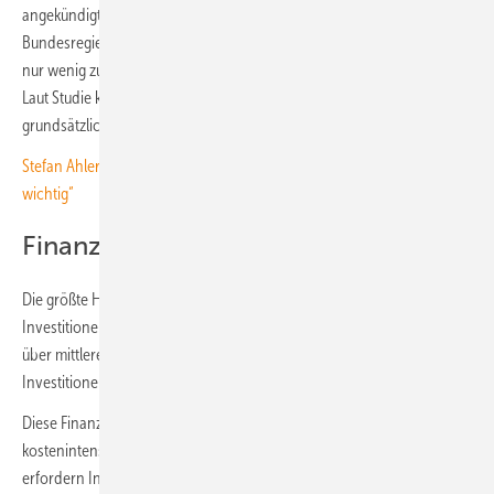
angekündigten Richtungsänderungen einer möglichen schwarz-roten
Bundesregierung scheinen die private Bereitschaft zur Energiewende
nur wenig zu beeinträchtigen. Das theoretische Potenzial ist gewaltig.
Laut Studie könnten 82 Prozent aller deutschen Eigenheimbesitzer
grundsätzlich eine Solaranlage installieren und nutzen.
Stefan Ahlers von IBC Solar: „Langfristig sind klare Randbedingungen
wichtig“
Finanzierungslücke bremst
Die größte Hürde liegt jedoch in der Finanzierung der geplanten
Investitionen. Zwei Drittel der deutschen Eigenheimbesitzer verfügen
über mittlere oder niedrige Einkommen und können die notwendigen
Investitionen nicht aus eigenen Mitteln stemmen.
Diese Finanzierungslücke zeigt sich besonders deutlich bei
kostenintensiven Technologien. Wärmepumpen und Elektrofahrzeuge
erfordern Investitionen, die viele Haushalte überfordern. Die