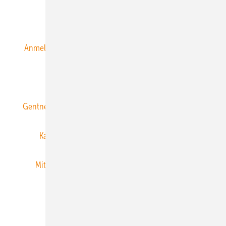
Alle Inhalte chronologisch
Anmelden
Anmeldung & Registrierung
Datenschutz
E-Paper
ERNEUERBARE ENERGIEN abonnieren
Gentner Energy Media
Gentner Verlag
Impressum
Karriere bei Gentner
Team
Mediaservice
Mitgliedschaften und Engagement
Newsletter
Privacy Manager
RSS-Feed
Veranstaltungen / Webinare