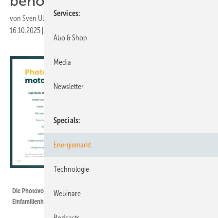
benötigen aber Finanzierung
Services
von
Sven Ullrich
16.10.2025
|
Druckvorschau
Abo & Shop
Media
Newsletter
Specials
Energiemarkt
Technologie
IKND
Die Photovoltaik ist die Grundlage für die Energiewende im
Webinare
Einfamilienhaus.
Podcasts