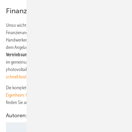
Finanzierung gleich mit anbieten
Umso wichtiger werden in Zukunft flankierende
Finanzierungslösungen wie Ratenkauf, Mietkauf oder Kredite, die
Handwerker und Planer den Hauseigentümern gleich zusammen mit
dem Angebot vorlegen können. Wie solche
Lösungen als
Vertriebsunterstützung für Handwerker
funktionieren, erfahren Sie
im gemeinsamen Webinar von Golfstrom mit der Redaktion der
photovoltaik am
10. Dezember 2025
.
Hier können Sie sich noch
schnell kostenlos einen Platz im Webinarraum sichern
.
Die kompletten Ergebnisse der Studie „
Technologieoffensive im
Eigenheim: Hausbesitzende setzen auf neue Energietechnologien
“
finden Sie auf der Webseite der IKND.
Autoren: