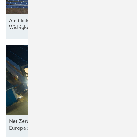
Ausblick der Solarbranche: 2026 Zubau trotz
Widrigkeiten
Net Zero Industry und Industrial Accelerator Acts:
Europa stärkt
Seewindkraftindustrie