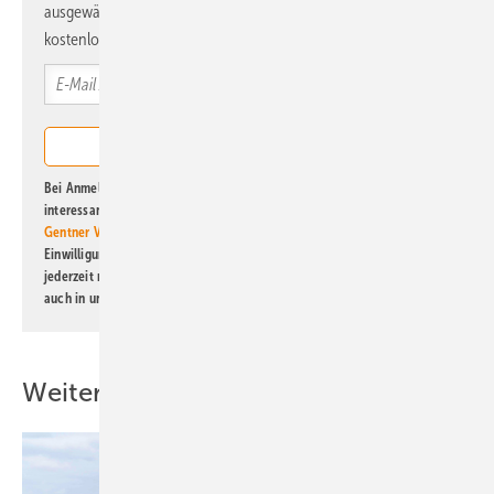
ausgewählte Informationen und Neuigkeiten, gebündelt und
kostenlos direkt ins Postfach.
Bei Anmeldung zu diesem Newsletter bin ich damit einverstanden, über
interessante Verlags- und Online-Angebote
der Marken der Alfons W.
Gentner Verlag GmbH & Co. KG
informiert zu werden. Diese
Einwilligung kann ich jederzeit widerrufen und eine Abmeldung ist
jederzeit möglich. Informationen zum Umgang mit Daten finden Sie
auch in unserer
Datenschutzerklärung
.
Weitere Inhalte