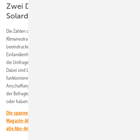
Zwei Drittel der Häuser könnten
Solardächer bekommen
Die Zahlen der Allensbach-Studie, die im Auftrag der Initiative
Klimaneutrales Deutschland (IKND) durchgeführt wurde, sind
beeindruckend. Bis 2029 könnten 65 Prozent aller deutschen
Einfamilienhäuser mit Photovoltaikanlagen ausgestattet werden, wie
die Umfrage ergeben hat.
Dabei sind bereits 36 Prozent der Studienteilnehmer Besitzer einer
funktionierenden Solaranlage. Weitere 29 Prozent haben konkrete
Anschaffungspläne bis zum Jahr 2029 gefasst. Lediglich 35 Prozent
der Befragten stehen der Solartechnik noch skeptisch gegenüber
oder haben bislang keine entsprechenden Überlegungen angestellt.
Die spannendsten Artikel, Grafiken und Dossiers erhalten unsere
Magazin-Abonnent:innen. Sie haben noch kein Abo? Jetzt über
alle Abo-Angebote informieren und Wissensvorsprung sichern.