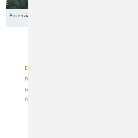
Potenzial-Pflege auf
Borkum
Unsere Themen
Energiemarkt
Technologie
Energierecht
Planung
Energiemärkte weltweit
Logistik
Finanzierung
Betrieb
Onshore-Wind
Offshore-Wind
Solar