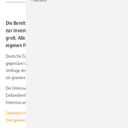
Die Bereitschaft der Eigentümer von Einfamilienhäusern
zur Investition in eine Solaranlage ist weiterhin stabil
groß. Allerdings wird es unter ihnen immer enger mit der
eigenen Finanzierung.
Deutsche Eigenheimbesitzer zeigen sich weiterhin aufgeschlossen
gegenüber der Installation von Solaranlagen auf ihren Dächern. Eine
Umfrage des Instituts für Demoskopie Allensbach offenbart jedoch
ein gravierendes Problem bei der Umsetzung dieser Pläne.
Die Untersuchung, für die mehr als 2.000 Besitzer von
Einfamilienhäusern befragt wurden, ergibt ein grundsätzliches
Interesse an der eigenen Solaranlage auf dem Einfamilienhausdach.
Solarwirtschaft und Bürgerenergie warnen vor Ende der dezentralen
Energiewende