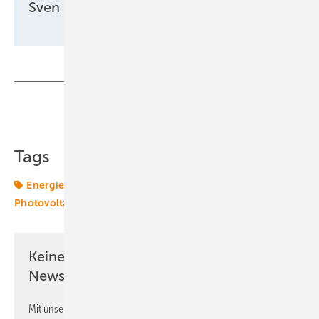
Sven Ullrich
Teilen
Link kopieren
Tags
Energiemarkt
Finanzierung
Nachfrage
Photovoltaik
Solaranlage
Keine Zeit? Kein Problem mit dem ERE
Newsletter!
Mit unserem Newsletter erhalten Sie regelmäßig von uns