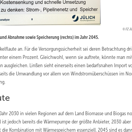
FZ J
e) und Abnahme sowie Speicherung (rechts) im Jahr 2045.
lflaute an. Für die Versorgungssicherheit sei deren Betrachtung dr
nter einem Prozent. Gleichwohl, wenn sie auftrete, könnte man mit
n ausgleichen. Linßen sieht einerseits einen bedarfsnahen Import v
rerseits die Umwandlung vor allem von Windstromüberschüssen im N
ung.
ute
m Jahr 2030 in vielen Regionen auf dem Land Biomasse und Biogas n
l ist jedoch bereits die Wärmepumpe der größte Anbieter, 2030 aber
st die Kombination mit Wärmespeichern essenziell. 2045 sind es da