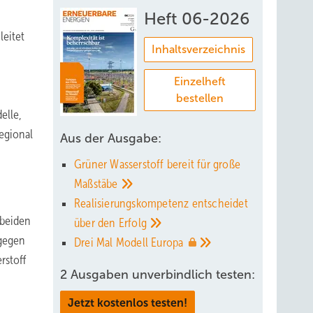
Heft 06-2026
leitet
Inhaltsverzeichnis
Einzelheft
bestellen
elle,
regional
Aus der Ausgabe:
Grüner Wasserstoff bereit für große
Maßstäbe
Realisierungskompetenz entscheidet
 beiden
über den
Erfolg
ngegen
Drei Mal Modell
Europa
rstoff
2 Ausgaben unverbindlich testen:
Jetzt kostenlos testen!