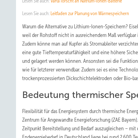
Lesen Sie auch:
Varta forscht an Natrium-Ionen-Batterie
Lesen Sie auch:
Leitfaden zur Planung von Wärmespeichern
Warum die Alternative zu Lithium-Ionen-Speichern? Eisele
weil der Rohstoff nicht in ausreichendem Maß verfügbar i
Zudem könne man auf Kupfer als Stromableiter verzichte
eine gute Tieftemperaturfähigkeit und eine höhere Sicher
und gelagert werden können. Ansonsten sei die Funktion
wie für letzterer verwendbar. Zudem sei es eine Technol
trockenprozessierten Dickschichtelektroden oder Bio-b
Bedeutung thermischer Sp
Flexibilität für das Energiesystem durch thermische Ene
Zentrum für Angewandte Energieforschung (ZAE Bayern). Er
Zeitpunkt Bereitstellung und Bedarf auszugleichen – mit
Endenergiebedarf in Deutschland liege bei rund 2.600 Ter