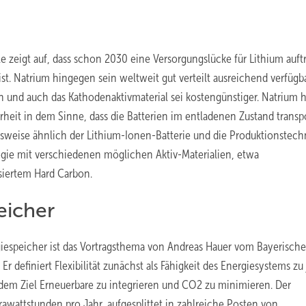
 zeigt auf, dass schon 2030 eine Versorgungslücke für Lithium auftri
st. Natrium hingegen sein weltweit gut verteilt ausreichend verfügba
n und auch das Kathodenaktivmaterial sei kostengünstiger. Natrium 
heit in dem Sinne, dass die Batterien im entladenen Zustand transpo
sweise ähnlich der Lithium-Ionen-Batterie und die Produktionstechn
ogie mit verschiedenen möglichen Aktiv-Materialien, etwa
asiertem Hard Carbon.
eicher
rgiespeicher ist das Vortragsthema von Andreas Hauer vom Bayerisch
 definiert Flexibilität zunächst als Fähigkeit des Energiesystems z
 dem Ziel Erneuerbare zu integrieren und CO2 zu minimieren. Der
awattstunden pro Jahr, aufgesplittet in zahlreiche Posten von