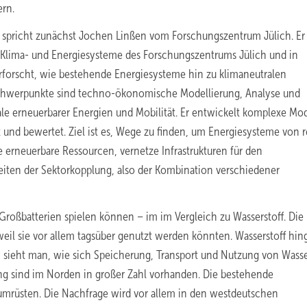
rn.
spricht zunächst Jochen Linßen vom Forschungszentrum Jülich. Er 
r Klima- und Energiesysteme des Forschungszentrums Jülich und in
r erforscht, wie bestehende Energiesysteme hin zu klimaneutralen
chwerpunkte sind techno-ökonomische Modellierung, Analyse und
le erneuerbarer Energien und Mobilität. Er entwickelt komplexe Mod
 und bewertet. Ziel ist es, Wege zu finden, um Energiesysteme von 
e erneuerbare Ressourcen, vernetze Infrastrukturen für den
eiten der Sektorkopplung, also der Kombination verschiedener
roßbatterien spielen können – im im Vergleich zu Wasserstoff. Die
eil sie vor allem tagsüber genutzt werden könnten. Wasserstoff hi
ten sieht man, wie sich Speicherung, Transport und Nutzung von Wasse
ung sind im Norden in großer Zahl vorhanden. Die bestehende
g umrüsten. Die Nachfrage wird vor allem in den westdeutschen