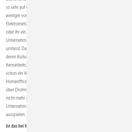
so sehr auf den Social-Media-Plattformen unterwegs und es gibt
weniger von ihnen. Es ist schon wirklich schwierig, einen
Elektromeister zu bekommen. Deshalb ist es umso wichtiger, ihm
oder ihr ein wirklich gutes Angebot zu machen, das nicht nur die
Unternehmenskultur, sondern natürlich auch die Bezahlung
umfasst. Dazu sollte das Unternehmen aber die Mitbewerber und
deren Kultur kennen. Ein häufig angesprochenes Thema ist hier die
Kernarbeitszeit. Wenn das Unternehmen diese nicht hat, ist das
schon ein Vorteil. Mehr Flexibilität bei der Arbeitszeit und
Homeoffice-Angebote helfen auch weiter. So könnte das Aufmaß
über Drohnen gemacht werden und der Handwerker muss dafür
nicht mehr aufs Dach steigen. Solche technischen Setups kann das
Unternehmen bei der Mitarbeitersuche sehr gut kommunizieren und
ausspielen.
Ist das bei White Collar Segment auch so kompliziert?