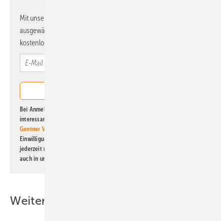
Mit unserem Newsletter erhalten Sie regelmäßig von uns
ausgewählte Informationen und Neuigkeiten, gebündelt und
kostenlos direkt ins Postfach.
Bei Anmeldung zu diesem Newsletter bin ich damit einverstanden, über
interessante Verlags- und Online-Angebote
der Marken der Alfons W.
Gentner Verlag GmbH & Co. KG
informiert zu werden. Diese
Einwilligung kann ich jederzeit widerrufen und eine Abmeldung ist
jederzeit möglich. Informationen zum Umgang mit Daten finden Sie
auch in unserer
Datenschutzerklärung
.
Weitere Inhalte