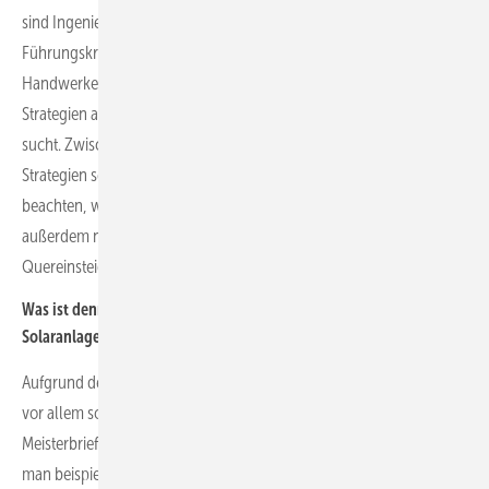
sind Ingenieure, Projektplaner, Vertriebsmitarbeiter oder auch
Führungskräfte. Wenn das Unternehmen beispielsweise
Handwerker wie Elektriker oder auch Elektroplaner sucht, sind die
Strategien anders als wenn es Ingenieure oder einen Vertriebsleiter
sucht. Zwischen diesen beiden Gruppen unterscheiden sich die
Strategien sehr stark. Dies sollte ein Unternehmen auf jeden Fall
beachten, wenn es Fachkräfte gewinnen will. Hier muss man
außerdem noch unterscheiden zwischen erfahrenen Fachkräften,
Quereinsteigern und Azubis.
Was ist denn wichtig, wenn etwa Handwerker gesucht werden, die
Solaranlagen errichten, verkabeln und in Betrieb nehmen?
Aufgrund des demographischen Wandels ist es derzeit schwierig,
vor allem solche Fachkräfte zu finden, die beispielsweise auch einen
Meisterbrief oder ähnliche Fachqualifikationen haben. Hier kommt
man beispielsweise mit Social-Media-Strategien auf LinkedIn oder