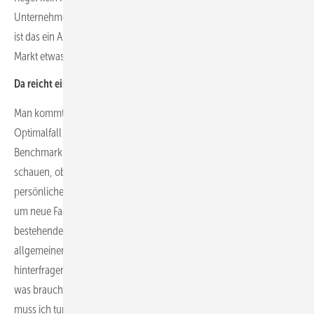
Unternehmen schon einen großen und stabilen Kundenstamm hat,
ist das ein Argument, das für dieses spricht. Da muss man auch den
Markt etwas beobachten.
Da reicht ein gutes Gehalt nicht aus?
Man kommt nicht darum herum, ein gutes Gehalt zu zahlen. Im
Optimalfall sollte das Unternehmen mindestens jedes Jahr ein
Benchmarking machen, was das Gehalt angeht, und wirklich
schauen, ob die Bezahlung noch marktgerecht ist. Doch auch
persönliche Entwicklungsmöglichkeiten sind wichtig – nicht nur,
um neue Fachkräfte zu bekommen, sondern auch, um die
bestehenden Mitarbeiter:innen zu halten. Zudem sollte man die
allgemeinen Strukturen im Unternehmen immer wieder
hinterfragen: Wie funktioniert die Führung in meinem Unternehmen,
was brauchen meine Mitarbeiter:innen, was biete ich schon und was
muss ich tun, um neue Mitarbeiter zu gewinnen.