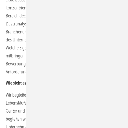
konzentriert sich auf die Suche nach Führungskräften. In diesem
Bereich decken wir das komplette Spektrum der Möglichkeiten ab.
Dazu analysieren wir zunächst das Unternehmen inklusive des
Branchenumfelds und den Markt. Wir schauen uns auch die Ziele
des Unternehmens an. Danach erstellen wir ein Anforderungsprofil.
Welche Eigenschaften und Kompetenzen müssen die Bewerber
mitbringen. Im Anschluss daran erstellen wir einen
Bewerbungsprozess und Kriterien sowie Mechanismen, wie die
Anforderungen messbar werden.
Wie sieht es dann mit dem Bewerbungsprozess selbst aus?
Wir begleiten den Bewerbungsprozess, schauen und die
Lebensläufe der Bewerber:innen an. Wir designen auch Assessment
Center und begleiten dieses in den Vertragsverhandlungen. Danach
begleiten wir den Prozess noch in den ersten sechs Monate im
Unternehmen, also das Onboarding der neuen Mitarbeiter:innen.