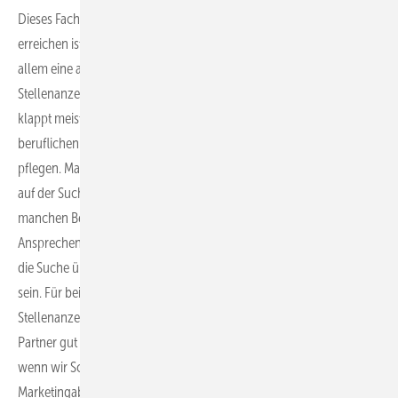
Dieses Fachkräftesegment ist tendenziell einfacher, weil es besser zu
erreichen ist, vor allem über berufliche Plattformen. Hier ist aber vor
allem eine aktive Ansprache in der Regel erfolgreicher. Über
Stellenanzeigen zu hoffen, dass sich die Fachkräfte bewerben,
klappt meist nicht mehr so gut. Es ist deshalb wichtig, diese
beruflichen Plattformen wie Linkedin zu nutzen und die Kontakte zu
pflegen. Manche Fachkräfte legen auch spezielle Profile an, weil sie
auf der Suche sind. Aber hier liegen die Hürden für einen Wechsel in
manchen Bereichen sehr hoch. Deshalb ist die aktive Suche und das
Ansprechen von Fachkräften dort natürlich sehr wichtig. Aber auch
die Suche über soziale Medien kann in diesem Bereich sehr wichtig
sein. Für beides ist aber einige Erfahrung notwendig, um eine
Stellenanzeige dort wirklich gut zu platzieren. Da kann ein externer
Partner gut weiterhelfen. Wir haben gute Erfahrungen gemacht,
wenn wir Schnittstellen zwischen der Personalabteilung und der
Marketingabteilung geschaffen haben. Denn häufig ist in den