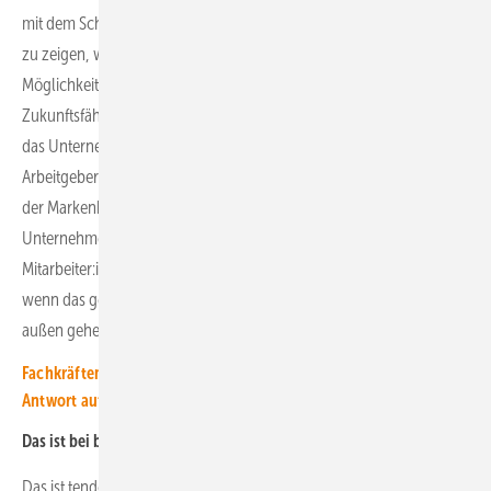
mit dem Schuldirektorat kann sich anbieten, um den Schüler:innen
zu zeigen, was im Unternehmen alles angeboten wird und welche
Möglichkeiten sie haben. Dann kann das Unternehmen auch die
Zukunftsfähigkeit der Branche als Stärke mit ausspielen. Dann muss
das Unternehmen natürlich vorher klären, wie es sich als
Arbeitgeber definiert. Man spricht hier vom Employer Branding, also
der Markenbildung als Arbeitgeber. Dabei geht es darum, was die
Unternehmenskultur ausmacht, wie das Unternehmen mit den
Mitarbeiter:innen umgeht und wie der Arbeitsalltag aussieht. Erst
wenn das geklärt ist, sollte das Unternehmen mit seiner Suche nach
außen gehen.
Fachkräftemangel im Energiesektor: Digitale Technologien als
Antwort auf den Wandel
Das ist bei berufserfahrenen Fachkräften sicherlich schwieriger.
Das ist tendenziell die schwierigste Zielgruppe. Denn diese ist nicht