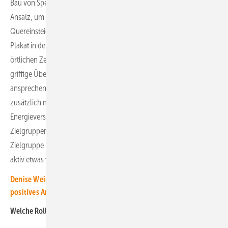
Bau von Speichersysteme ist der Zukunftsaspekt ebenfalls ein
Ansatz, um Fachkräfte anzusprechen. Das gilt vor allem für
Quereinsteiger:innen. Dazu müsste die Werbekampagne – sei es das
Plakat in der Nähe der Elektrofirma oder eine Anzeige in der
örtlichen Zeitung oder über die klassischen Stellenportale – eine
griffige Überschrift haben. Diese muss die Fachkräfte so
ansprechen, dass sie mit einem Wechsel in das neue Unternehmen
zusätzlich noch an der Mitgestaltung der Zukunft der
Energieversorgung arbeiten. Dem voraus muss aber eine
Zielgruppenanalyse gehen und die Relevanz des Mediums für diese
Zielgruppe klar. Wenn das so passiv nicht funktioniert, muss ich
aktiv etwas tun.
Denise Weinhold von Goldbeck Solar: „Eine solide Basis für ein
positives Arbeitsumfeld schaffen“
Welche Rolle spielen in diesem Bereich Social-Media-Kanäle?