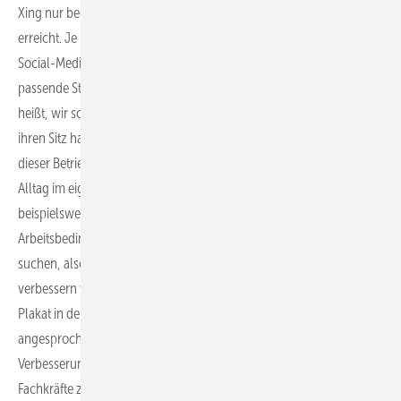
Xing nur bedingt weiter, da man diese Fachkräfte darüber kaum
erreicht. Je nach Zielgruppe können in diesem Segment aber andere
Social-Media-Kanäle eine Rolle spielen. Alternativ wäre aber eine
passende Strategie, eine sogenannte Out-of-Home-Werbung. Das
heißt, wir schauen uns an, wo in der Region die Elektrobetriebe
ihren Sitz haben. Danach kann man sich die Unternehmenskultur
dieser Betriebe anschauen und mit den Bedingungen und dem
Alltag im eigenen Unternehmen abgleichen. Dazu gehören
beispielsweise die Arbeitszeiten, das Gehalt oder andere
Arbeitsbedingungen. Hier muss man die sogenannten Pain-Points
suchen, also das, was die Fachkräfte nur bedingt gut finden oder zu
verbessern wünschen. Danach kann man beispielsweise ein großes
Plakat in der Nähe dieser Firmen aufhängen, wo diese Pain-Points
angesprochen werden und das suchende Unternehmen
Verbesserungen anbietet. Dies könnte eine Kampagne sein, um
Fachkräfte zu bewegen, sich bei dem suchenden Unternehmen zu