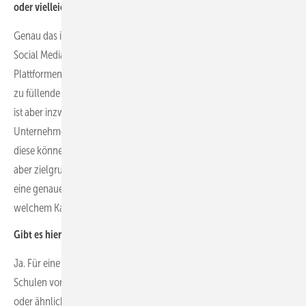
oder vielleicht sogar Tiktok oder Youtube?
Genau das ist die Herausforderung bei der Fachkräftesuche über
Social Media. Man muss ein bisschen schauen, auf welchen
Plattformen die Zielgruppe in der Regel unterwegs ist. Dann ist für
zu füllende Ausbildungsplätze tatsächlich Instagram wichtig. Tiktok
ist aber inzwischen auch ein relevanter Kanal, weil das
Unternehmen sehr einfach Werbeanzeigen ausspielen kann. Denn
diese können sehr zielgenau platziert, targetiert werden. Das muss
aber zielgruppengerecht ausgespielt werden. Deshalb muss dem
eine genaue Analyse vorausgehen, wen das Unternehmen auf
welchem Kanal erreichen kann.
Gibt es hier auch noch einen analogen Weg?
Ja. Für eine jüngere Zielgruppe bietet sich unter anderem an, in die
Schulen vor Ort zu gehen und sich dort an Berufsbildungstagen
oder ähnlichen Veranstaltungen zu beteiligen. Auch ein Gespräch