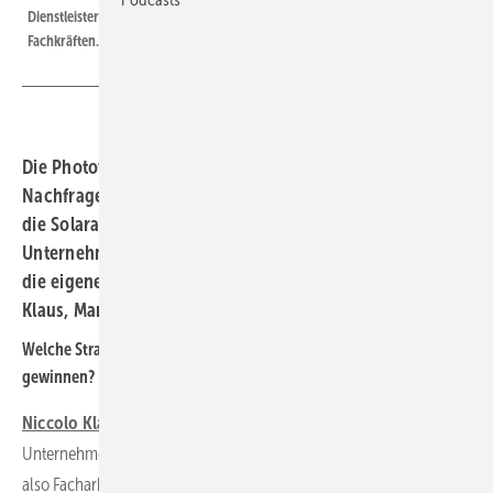
Dienstleister unterstützt Unternehmen bei der Suche nach geeigneten
Fachkräften.
Die Photovoltaik brummt. Doch mit steigender
Nachfrage wächst auch der Bedarf an Fachkräften, die
die Solaranlagen planen und errichten. Wie
Unternehmen geeignetes Personal am Markt finden und
die eigenen Mitarbeiter:innen halten, erklärt Niccolo
Klaus, Managing Partner bei Climatetech Talents.
Welche Strategien kann ein Unternehmen fahren, um Fachkräfte zu
gewinnen?
Niccolo Klaus:
Das kommt ganz darauf an, welche Fachkräfte das
Unternehmen sucht. Wir unterscheiden hier zwischen Blue Collar,
also Facharbeiter oder Handwerker, und White Collar Segment. Das