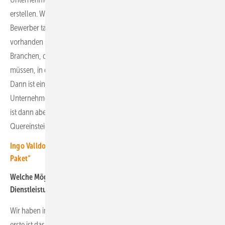
erstellen. Welche Kenntnisse und Kompetenzen braucht der
Bewerber tatsächlich und in welcher Ausprägung müssen diese
vorhanden sein? In der Regel gibt es ganz viele verwandte
Branchen, die nicht unbedingt Photovoltaik oder Erneuerbar sein
müssen, in denen die Fachkräfte ähnliche Kompetenzen mitbringen.
Dann ist ein ganz starkes Wechselargument die Branche, in der die
Unternehmen der erneuerbaren Energien unterwegs sind. Wichtig
ist dann aber, Strategien und Methoden zu entwickeln, wie
Quereinsteiger eingearbeitet werden können.
Ingo Valldorf von Tesvolt: „Wir bieten Bewerbern ein attraktives
Paket“
Welche Möglichkeiten haben die Unternehmen mit den
Dienstleistungen von Climatetech Talents?
Wir haben im Wesentlichen drei große Dienstleistungssparten. Die
erste ist das klassisch Executive Search. Diese Dienstleistung