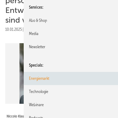
persönliche
Services
Entwicklungsmöglichkeiten
sind wichtig“
Abo & Shop
10.01.2025
|
Druckvorschau
Media
Newsletter
Specials
Energiemarkt
Technologie
Webinare
Climatetech Talents
Niccolo Klaus ist Managing Partner bei Climatetech Talents. Der Berliner
Podcasts