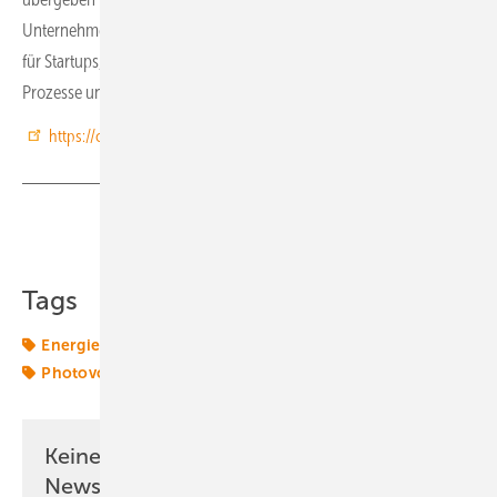
Unternehmens. Wir machen auch strategische Beratungsprojekte
für Startups, um deren Recruiting Strategien und Recruiting
Prozesse und Employer Branding Prozesse herauszuarbeiten.
https://climatetechtalents.com
Teilen
Link kopieren
Tags
Energiemarkt
Energiemärkte weltweit
Fachkräfte
Photovoltaik
Speicher
Keine Zeit? Kein Problem mit dem ERE
Newsletter!