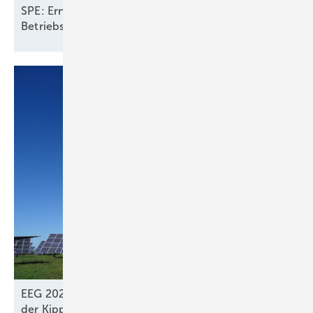
SPE: Erneuerbare mit Speichern halbieren
Betriebskosten fürs Stromsystem in
Europa
EEG 2027 und Netzpaket: Bürgerenergie steht auf
der
Kippe