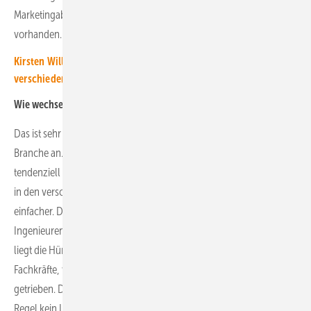
Marketingabteilungen das Wissen zum Performance-Marketing
vorhanden. Dort weiß man, wie Personen online zu erreichen sind.
Kirsten Willeke von Intilion: „Wir haben die Zusammenarbeit mit
verschiedenen Institutionen intensiviert.“
Wie wechselbereit sind die Fachkräfte im White Collar Bereich?
Das ist sehr unterschiedlich und kommt unter anderem stark auf die
Branche an. Die Fachkräfte im Software- und IT-Bereich sind
tendenziell wechselwilliger. Denn die Arbeit ähnelt sich im Groben
in den verschiedenen Unternehmen. Denn da ist die Einarbeitung
einfacher. Das kommt dann auf das Angebot an. Das ist bei
Ingenieuren oder Führungskräften in der Regel nicht der Fall. Da
liegt die Hürde zum Wechsel etwas höher. Denn da sind die
Fachkräfte, was die Wechselmotivation angeht, mehr inhaltlich
getrieben. Das gilt auch für Vertriebsmitarbeiter. Diese haben in der
Regel kein Interesse, ständig nur Kaltakquise zu machen. Wenn das