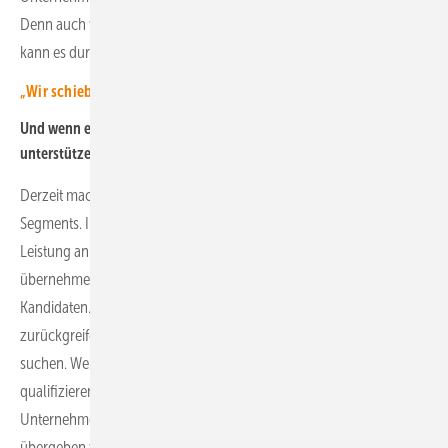
Denn auch wenn die Vertragsverhandlungen erfolgreich waren,
kann es durchaus trotzdem sein, dass die Person doch nicht passt.
„Wir schieben den Fachkräftemangel von rechts nach links“
Und wenn es um Fachkräfte geht, können Sie auch Unternehmen
unterstützen?
Derzeit machen wir das nur auf der Ebene des White Collar
Segments. In diesem Bereich bieten wir Recruiting-as-a-Service-
Leistung an. Auch da schauen wir uns das Unternehmen an. Dann
übernehmen wir die gezielte Ansprache von potenziellen
Kandidaten. Wir können dabei auf ein großes Branchennetzwerk
zurückgreifen und aktiv die passenden Personen für unsere Klienten
suchen. Wenn wir geeignete Bewerber gefunden haben,
qualifizieren wir diese mit Gesprächen vor und schauen, ob sie zum
Unternehmen und das Unternehmen zu ihnen passt. Danach
übergeben wir den weiteren Prozess an die Personalabteilung des