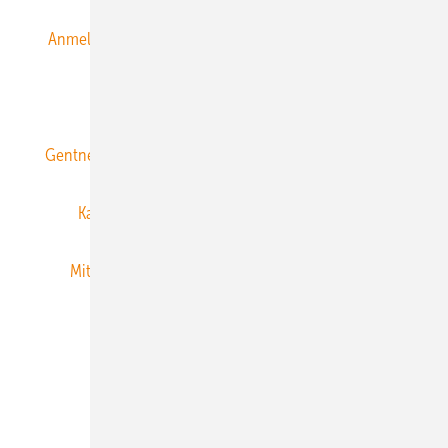
Anmeldung & Registrierung
Datenschutz
E-Paper
ERNEUERBARE ENERGIEN abonnieren
Gentner Energy Media
Gentner Verlag
Impressum
Karriere bei Gentner
Team
Mediaservice
Mitgliedschaften und Engagement
Newsletter
Privacy Manager
RSS-Feed
Veranstaltungen / Webinare
© 2026 ERNEUERBARE ENERGIEN