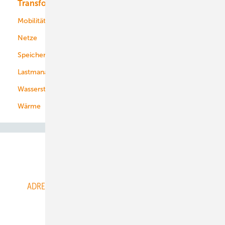
Transformation
Energieversorger
Service
Mobilität
Kommunen
Netze
Stadtwerke
Speicher
Energiekonzerne
Lastmanagement
Wasserstoff
Wärme
Abo- & Leserservice
ADRESSBUCH der WIND- und SOLARENERGIE
AGB
Alle Inhalte chronologisch
Anmelden