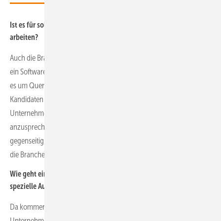
Ist es für solche Fachkräfte wichtig, in welcher Branche sie
arbeiten?
Auch die Branche, in der ein Ingenieur, ein Vertriebsmitarbeiter oder
ein Softwareentwickler arbeitet, ist von Bedeutung, vor allem wenn
es um Quereinsteiger geht. Das ist aus unserer Erfahrung vielen
Kandidaten sehr wichtig beim Wechsel. Deshalb sollte ein
Unternehmen auch den Mut haben, Quereinsteiger konkret
anzusprechen. Andernfalls kannibalisieren sich die Firmen
gegenseitig, was die Fachkräfte angeht, ohne dass Nachwuchs in
die Branche kommt.
Wie geht ein Unternehmen da vor? Es müssen ja schließlich
spezielle Aufgaben erledigt werden.
Da kommen wir zur Eignungsdiagnostik. Dazu muss das
Unternehmen für die zu besetzende Position ein Anforderungsprofil