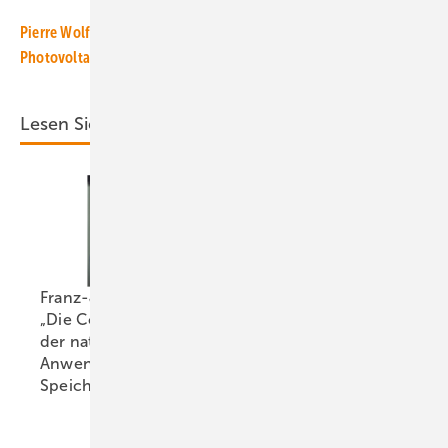
Pierre Wolfram von IBC Solar: „Wir schulen das für die
Photovoltaik spezifische Know-how“
Lesen Sie auch:
Franz-Josef Feilmeier:
„Die Co-Location ist
der natürliche
Windbranche
Anwendungsfall für
trifft sich in
Speicher“
Madrid