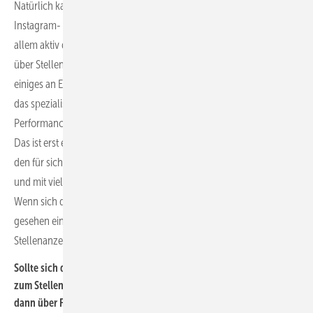
Natürlich kann das Unternehmen auch ganz klassisch Facebook-,
Instagram- oder Google-Kampagnen schalten und gezielt und vor
allem aktiv die Gruppe von Fachkräften ansprechen, statt passiv
über Stellenanzeigen Bewerbungen anzuregen. Doch dazu gehört
einiges an Erfahrung, und das Unternehmen braucht jemanden, der
das spezialisiert machen kann. Oder man greift auf eine
Performance-Recruiting-Agentur zurück, die damit Erfahrung hat.
Das ist erst einmal mehr Aufwand. Doch wenn das Unternehmen
den für sich passenden Weg gefunden hat, ist das vielversprechend
und mit viel weniger Aufwand verbunden als die analogen Mittel.
Wenn sich das einmal etabliert hat, ist es auch von den Kosten
gesehen eine sehr gute Lösung, als wenn das Unternehmen eine
Stellenanzeige schaltet.
Sollte sich das Unternehmen den Social-Media-Kanal suchen, der
zum Stellengesuch passt, also einen Handwerksmeister suche ich
dann über Facebook und einen Auszubildenden über Instagram