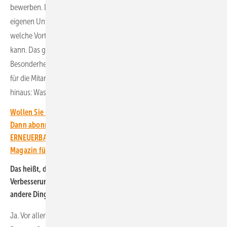
bewerben. Dem muss aber vor allem eine eingehende Analyse des
eigenen Unternehmens vorausgehen. Denn nur so wird klar,
welche Vorteile man gegenüber anderen Unternehmen anbieten
kann. Das geht über die Bezahlung hinaus und reicht bis zu
Besonderheiten wie Dienstwagen oder eine eigene Kinderbetreuung
für die Mitarbeiter:innen. Es läuft also auf einen Marktvergleich
hinaus: Was kann mein Unternehmen besser.
Wollen Sie über die Energiewende auf dem Laufenden bleiben?
Dann abonnieren Sie einfach den kostenlosen Newsletter von
ERNEUERBARE ENERGIEN – dem größten verbandsunabhängigen
Magazin für erneuerbare Energien in Deutschland!
Das heißt, das suchende Unternehmen müsste immer
Verbesserungen anbieten. Doch dies ist endlich. Spielen auch
andere Dinge noch eine Rolle?
Ja. Vor allem in Zukunftsbranchen wie der Photovoltaik oder dem