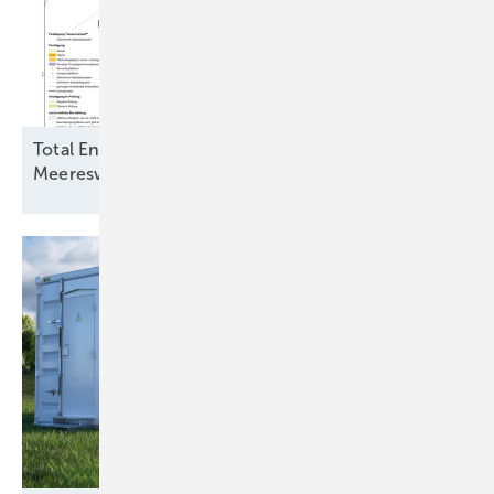
Total Energies und Jera Nex BP fordern
Meereswindkraftbremse zu ihren
Gunsten