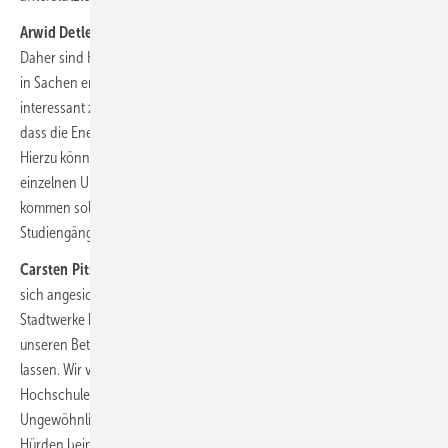
Arwid Detlefs:
Grundsätzlich gilt ja: Tue Gutes und rede darüber.
Daher sind Karrieremessen sicherlich ein Tool, um das eigene Image
in Sachen erneuerbare Energien weiterzuentwickeln oder um sich
interessant zu machen. Auch müssen die Unternehmen klar machen,
dass die Energiebranche ein extrem interessantes Einsatzfeld ist.
Hierzu können vielleicht Imagekampagnen helfen, die weniger von
einzelnen Unternehmen, sondern von den Branchenverbänden
kommen sollten. Verbände sollten auch darauf hinwirken, dass neue
Studiengänge für ihre Technologien an die Universitäten kommen …
Carsten Pitschke:
Der Mix macht es und gleichzeitig der Fokus, um
sich angesichts begrenzter Ressourcen nicht zu verzetteln. Wir als
Stadtwerke können an einem Tag der offenen Tür die Schulen auf
unseren Betriebshof und in unsere Ausbildungswerkstatt schauen
lassen. Wir veranstalten Bewerbertage und kooperieren mit
Hochschulen vor Ort bei der Entwicklung neuer Studiengänge.
Ungewöhnliche Kampagnen wie unser Azubitaxi reduzieren die
Hürden beim Erstkontakt: InteressentInnen fahren hierbei in einem