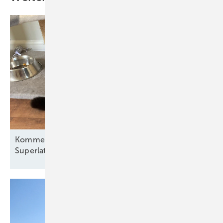
Kommentar: Warum die neuen Windkraft-
Superlative derzeit eher einen Kater
auslösen