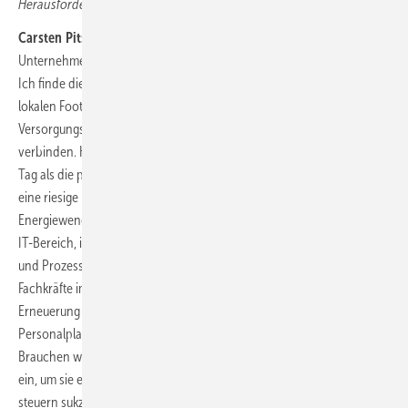
Herausforderung Personalaufbau umgehen, Herr Pitschke?
Carsten Pitschke:
Vorweg: Wir sind ja kein rein kommunales
Unternehmen, sondern auch eine Mehrheitsbeteiligung der EnBW.
Ich finde diese Kombination sehr positiv, insofern wir einen starken
lokalen Footprint und einen in unserer Stadt überall greifbaren
Versorgungsauftrag mit der Einbindung in einen starken Konzern
verbinden. Hinsichtlich Arbeitgeberattraktivität erlebe ich das jeden
Tag als die perfekte Mischung beider Welten. Das hilft uns, da auch wir
eine riesige Bandbreite von Fachkräften für die Umsetzung der
Energiewende brauchen: einerseits hochqualifizierte Funktionen im
IT-Bereich, insbesondere in Hinblick auf Digitalisierung, Datenmodelle
und Prozessdesign, und andererseits sehr praktische Funktionen wie
Fachkräfte im Tiefbau für unsere umfassenden Aufgaben in der
Erneuerung der Versorgungsinfrastruktur. Unsere strategische
Personalplanung ist da ein mächtiges Werkzeug. Ein B
e
ispiel:
Brauchen wir langfristig Kraftwerker, stellen wir jetzt Mechatroniker
ein, um sie entsprechend weiterzuqualifizieren. Wir planen und
steuern sukzessive deren Verantwortungsübernahme, was zeitlich