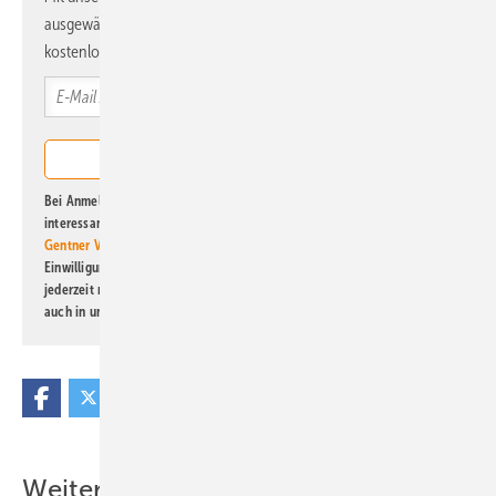
ausgewählte Informationen und Neuigkeiten, gebündelt und
kostenlos direkt ins Postfach.
Bei Anmeldung zu diesem Newsletter bin ich damit einverstanden, über
interessante Verlags- und Online-Angebote
der Marken der Alfons W.
Gentner Verlag GmbH & Co. KG
informiert zu werden. Diese
Einwilligung kann ich jederzeit widerrufen und eine Abmeldung ist
jederzeit möglich. Informationen zum Umgang mit Daten finden Sie
auch in unserer
Datenschutzerklärung
.
Weitere Inhalte