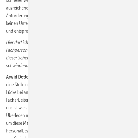
schneller wächst, als der Fachkräftemarkt uns Personal in
ausreichender Zahl nachliefern kann. Ich sehe auch die erhöhten
Anforderungen an den sich verknappenden Fachkräftemarkt: Es gibt
keinen Unternehmensbereich, der nicht mittlerweile digitalisiert ist
und entsprechende Anforderungen an Mitarbeitende stellt.
Hier darf ich gleich einhaken, ohne die Frage nach der Knappheit des
Fachpersonals vergessen zu wollen: Wie kommt die Branche aus
dieser Schere wachsender Anforderungen und Bedarfe im
schwindenden Arbeitskräftepool raus?
Arwid Detlefs:
Machen wir uns nichts vor. Wenn ein Unternehmen
eine Stelle neu besetzt, reißt es in der Regel bildhaft gesprochen eine
Lücke bei anderen Unternehmen. Wir schieben derzeit den
Facharbeitermangel von rechts nach links, weil die Geburtenrate bei
uns ist wie sie ist. Das müssen wir soweit als gegeben hinnehmen.
Überlegen müssen wir nur, welche Maßnahmen wir ergreifen können,
um diese Mangelsituation zu managen. Und wir müssen bei der
Personalbewirtschaftung effektiver werden. Keiner von uns kann hier