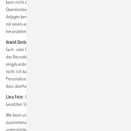
kann nicht auf ungeplant unbesetzte Funktionen einen fachlichen
Quereinsteiger setzen. Ich brauche dann Mitarbeiter, die unsere
Anlagen kennen. Wir müssen dafür dann eine neue Kraft ein Jahr lang
mit einem erfahrenen Kraftwerker einsetzen und sie so wieder
heranziehen …
Arwid Detlefs:
Wer einen Headhunter beauftragt, hat die gesuchte
Fach- oder Führungskraft zuvor nicht mit den normalen Bordmitteln
des Recruiting gefunden. Insofern ist es immer eilig, wenn ich
eingebunden bin. Bauen kann ich aber die gesuchten Menschen auch
nicht. Ich kann zwar manchmal zur Beschleunigung der
Personalsuche ein bisschen beitragen. Aber häufig geht es darum,
dass überhaupt jemand gefunden wird.
Lina Fein:
Recruiting ist teuer. Andererseits ist jeder Tag einer nicht
besetzten Stelle ein Tag, an dem wir Geld verlieren.
Wie kann und muss die Branche bei Personalentwicklungen mehr
zusammenarbeiten? Braucht es mehr Karrieremessen, mehr staatlich
unterstützte Kampagnen, andere Ausbildungswege?