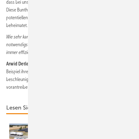
dass bei uns Kolleginnen und Kollegen aus über 20 Ländern arbeiten.
Diese Buntheit ist für uns also normal. Der Großteil unserer
potentiellen BewerberInnen ist dabei aber schon in unserer Region
beheimatet.
Wie sehr kann aber nun die Digitalisierung helfen, nur die
notwendigsten Verstärkungen beim Personal zu erreichen und dieses
immer effizienter einzusetzen.
Arwid Detlefs:
Die Firmen müssen für sich herausfinden, wie sie zum
Beispiel ihre Prozesse mittels Digitalisierung vereinfachen und
beschleunigen können, wie sie Schulungen optimieren und weiter
vorantreiben können.
Lesen Sie auch: