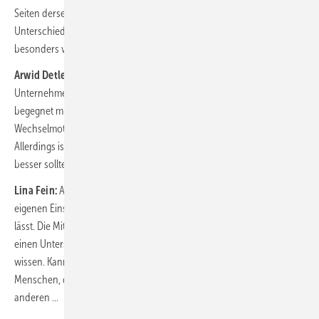
Seiten derselben Medaille. Führungskultur kann wirklich den
Unterschied machen, darum investieren wir in der letzten Zeit
besonders viel in dieses Thema.
Arwid Detlefs:
Man sagt nicht zu Unrecht, Menschen heuern bei
Unternehmen an und verlassen Führungskräfte. Diese Motivation
begegnet mir regelmäßig in den Gesprächen mit Kandidaten über ihr
Wechselmotiv. Richtige Führung ist ein hochrelevanter Faktor.
Allerdings ist Führung nichts Gottgegebenes, sondern muss oder
besser sollte gelernt werden.
Lina Fein:
An Bedeutung gewonnen hat es, die Wertschöpfung des
eigenen Einsatzes zu erfahren – was sich als New Work bezeichnen
lässt. Die Mitarbeitenden wollen selbst Verantwortung tragen, wollen
einen Unterschied ausmachen, wollen ihre Mitarbeit gewertschätzt
wissen. Kann man diese Art der Führung lernen? Es gibt auf jeden Fall
Menschen, denen diese Führungsverantwortung leichter fällt als
anderen ...