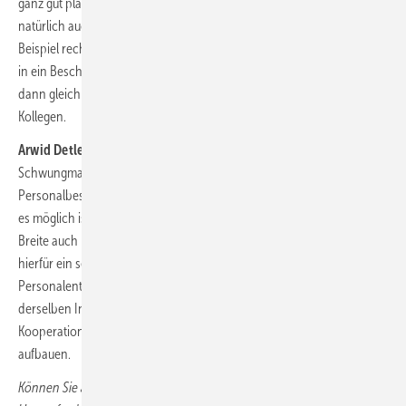
ganz gut planen, welche Fachkräfte wir wann einstellen. Das gilt
natürlich auch im akademischen Bereich. Wir beschäftigen zum
Beispiel recht viele Werksstudierende, die wir am Ende des Studiums
in ein Beschäftigungsverhältnis bei uns überführen wollen. Sie kennen
dann gleich auch unsere Abteilungen, Abläufe und Kolleginnen und
Kollegen.
Arwid Detlefs:
Natürlich braucht ein Unternehmen eine gewisse
Schwungmasse, sprich: die Größe, damit es alle Wege in der
Personalbeschaffung gehen kann. Grundsätzlich predige ich, da wo
es möglich ist, die Kooperation zwischen Unternehmen, um in der
Breite auch Personal heranzuziehen. Ihr Beispiel mit Liebherr ist
hierfür ein sehr gutes, weil sich am besten Unternehmen für die
Personalentwicklung zusammentun können, die nicht unmittelbar aus
derselben Industrie kommen. Sie können dann in so einer
Kooperation fast schon einen gemeinsamen Pool an Leuten
aufbauen.
Können Sie als kommunales Unternehmen genauso flexibel mit der