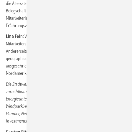
die Altersstruktur unserer 2.300 Beschäftigten. Die Hälfte unserer
Belegschaft ist 50 Jahre oder älter. Und gerade diese
MitarbeiterInnen haben natürlich ein für den Betrieb sehr wichtiges
Erfahrungswissen aufgebaut.
Lina Fein:
Wir bei Nordex haben eine eher noch junge
Mitarbeiterstruktur mit einem Altersdurchschnitt von unter 40 Jahren.
Andererseits müssen wir mit der Herausforderung unseres
geographisch weitreichenden Bedarfs umgehen – bei mehr als 500
ausgeschriebenen Stellen in ganz Europa und einigen Dutzend in
Nordamerika.
Die Stadtwerke Düsseldorf, Herr Pitschke, müssen damit
zurechtkommen, dass Düsseldorf ein Standort vieler
Energieunternehmen ist, die regional dieselben Fachkräfte suchen:
Windparkbetreiber, Energieunternehmen, Stromversorger und -
Händler, Netzbetreiber, Projektentwickler, Ingenieurdienste,
Investmentspezialisten, auch der Regionalverband Ruhr.
Carsten Pitschke:
Natürlich stehen wir im Wettbewerb mit anderen