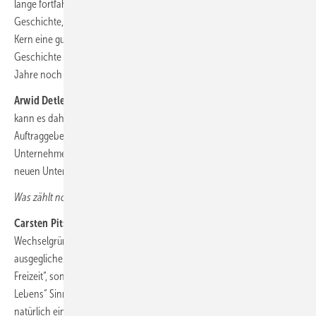
lange fortfahren: All das und noch viel mehr sind Elemente einer
Geschichte, die Lust machen soll, an ihr mitzuwirken. Das macht im
Kern eine gute Arbeitgebermarke aus: Die Schlüssigkeit dieser
Geschichte und mein möglicher Platz darin. Wir haben die nächsten
Jahre noch viele tolle Hauptrollen zu vergeben.
Arwid Detlefs:
Aus Sicht des Headhunters und Personalberaters
kann es daher nicht alleine darum gehen, wo ich für unsere
Auftraggeber jemanden aus seiner Position bei einem anderen
Unternehmen rausgeeist bekomme. Die Identifikationsstifung beim
neuen Unternehmen ist ganz wichtig, ebenso eine Vielfalt der Arbeit.
Was zählt noch?
Carsten Pitschke:
Eine neuere Studie zeigt dieser Tage wieder, dass
Wechselgründe nach wie vor das Gehalt, aber auch eine
ausgeglichene Work-Life-Balance sind. Das heißt nicht pauschal „viel
Freizeit“, sondern eher, dass die täglichen Aufgaben als „Teil des
Lebens“ Sinn machen. Auch das ist ja „Balance“. Ganz wichtig sind
natürlich eine gute Unternehmens- und Führungskultur: letztlich zwei