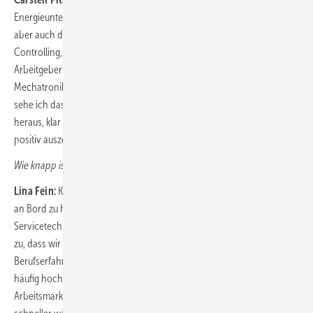
Energieunternehmen aus der Region um spezielle Fachkräfte; letztlich
aber auch darüber hinaus in vielen anderen Bereichen wie
Controlling, IT, Digitalisierung mit anderen attraktiven Düsseldorfer
Arbeitgebern aus unterschiedlichen Branchen. Elektroniker und
Mechatroniker suchen aktuell viele mit technischem Fokus. Generell
sehe ich das Konkurrenzthema aber auch als Chance: Uns fordert das
heraus, klar zu kommunizieren – und vor allem zu leben, was uns
positiv auszeichnet.
Wie knapp ist also die Ressource Fachpersonal?
Lina Fein:
Klar ist, dass wir längst bereit sein müssen, Quereinsteiger
an Bord zu holen. Dies tun wir insbesondere im Bereich der
Servicetechniker. Grundsätzlich trifft es aber auf fast alle Fachbereiche
zu, dass wir bei Neueinstellungen bei der Qualifikation oder
Berufserfahrung flexibler sein müssen. Die Profile, die wir suchen, sind
häufig hochspezialisiert, die finden wir nicht so ohne Weiteres am
Arbeitsmarkt. Generell lässt sich sagen, dass unsere Branche