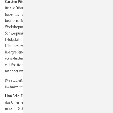
Carsten Pitschke:
Die Stadtwerke haben ein neues Führungsleitbild
für alle Führungskräfte entwickelt. Um dieses auch wirklich zu leben,
haben sich alle 300 Führungskräfte gemeinsam auf „Führungsreise“
begeben. Der Kern dieser Reise sind vier zweitägige
Workshopmodule, in denen wir uns entlang verschiedener
Schwerpunkte mit unserer Kultur auseinandergesetzt haben. Ein
Erfolgsfaktor war dabei, dass wir die Gruppen nicht nach
Führungslevel oder Funktionen getrennt haben, sondern wirklich
übergreifend gearbeitet haben – Gewerbliche und Kaufmännische,
vom Meister bis zum Vorstand. Insgesamt hat die Führungsreise ganz
viel Positives angestoßen und viel Führungs-Kraft freigesetzt –
mancher war sicher erstaunt, wie viel.
Wie schnell und kurzfristig muss bei Ihnen in der Praxis neues
Fachpersonal gefunden werden?
Lina Fein:
Der größte Zeitdruck besteht meist dann, wenn Mitarbeiter
das Unternehmen verlassen – und wir die Vakanz schnell füllen
müssen. Gute Personalplanung kann das mitunter abfedern, aber ich