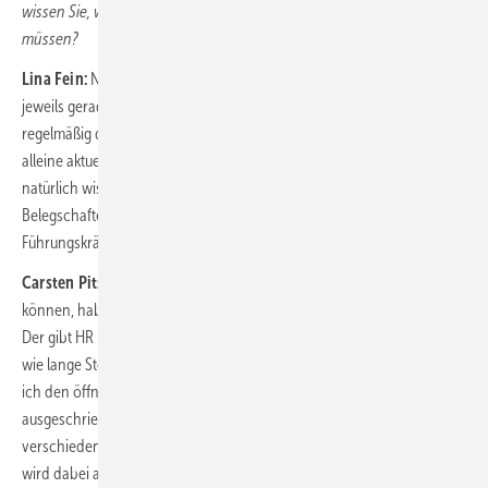
wissen Sie, wie viele Personen zu jedem Zeitpunkt eingestellt werden
müssen?
Lina Fein:
Natürlich wissen wir, wie viele neue Mitarbeitende wir
jeweils gerade suchen. Wir erstellen eine Personalplanung, die
regelmäßig den aktuellen Bedürfnissen angepasst wird. Wir suchen
alleine aktuell nur in Deutschland bis zu 300 neue Mitarbeitende. Und
natürlich wissen wir auch, wo wir uns beim Aufbau der benötigten
Belegschaften und bei der Versorgung mit den richtigen Fach- oder
Führungskräften schwertun.
Carsten Pitschke
: Um Vakanzen auf Knopfdruck monitoren zu
können, haben wir unseren digitalen „Vakanz-Monitor“ eingeführt.
Der gibt HR und Führungskräften einen schnellen Überblick, ob und
wie lange Stellen vakant sind, und wo Vakanzen bevorstehen. Wenn
ich den öffne, sehe ich, dass wir aktuell etwa 100 Stellen
ausgeschrieben haben. Die Herausforderung, Fachkräfte für die
verschiedensten Aufgaben in unserem Unternehmen zu gewinnen,
wird dabei auf absehbare Zeit gewaltig bleiben: Das zeigt ein Blick auf