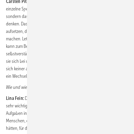
Carsten Pitschke:
Uns geht es hierbei aber nicht nur darum, dass
einzelne Spezialisten für das Thema Digitalisierung „zuständig“ sind,
sondern dass wir gemeinsam lernen – wo es Sinn macht – digital zu
denken. Das heißt vor allem, dass wir Prozesse von Anfang an so
aufsetzen, dass sie uns die Arbeit leichter und nicht schwerer
machen. Letztlich macht auch das Arbeitgeberattraktivität aus: Ich
kann zum Beispiel von jüngeren Berufseinsteigern, die sich
selbstverständlich in der digitalen Welt bewegen, nicht erwarten, dass
sie sich bei uns durch umständliche Papierprozesse quälen. Das tut
sich keiner an. Ich möchte das auch immer weniger. Das kann heute
ein Wechselgrund sein.
Wie und wie sehr können Sie Fachpersonal an sich binden?
Lina Fein:
Der Sinn der Arbeit ist für viele unserer Mitarbeitenden
sehr wichtig. Auch die neuen KollegInnen suchen spannende
Aufgaben in einem sinnstiftenden Kontext. Zu uns kommen
Menschen, die etwas Gutes leisten wollen – und vielleicht Probleme
hätten, für die Rüstungsindustrie zu arbeiten.