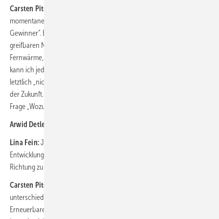
Carsten Pitschke:
Ich sehe die Versorgungsunternehmen in der
momentanen Phase der Energiewende als die großen „Purpose-
Gewinner“. Bei uns verbindet sich das zudem mit der im Wortsinn
greifbaren Nähe: Ob die Investitionen in Windkraft, den Ausbau der
Fernwärme, die wachsende Ladeinfrastruktur in der Stadt – all das
kann ich jeden Tag sehen und anfassen und weiß: Das alles läuft
letztlich „nicht ohne mich“. Ich wirke jeden Tag mit an der Energiewelt
der Zukunft. Auch wenn es mal nervige Aufgaben oder Tage gibt, die
Frage „Wozu das alles?“ musste ich mir noch nicht einen Tag stellen.
Arwid Detlefs:
Es geht dabei letztlich auch um Identifikation.
Lina Fein:
Ja, und um das Gefühl für die Mitarbeitenden, dass wir
Entwicklungen steuern, um die Welt ein kleines bisschen in die richtige
Richtung zu bewegen.
Carsten Pitschke:
Für Identifikation ist es wichtig, dass aus den
unterschiedlichen Elementen eine gute – und wahre – Story wird.
Erneuerbare, Netzstabilität, neue Kundenlösungen – es ließe sich