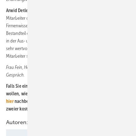
Arwid Detlefs:
Ich denke, dass es natürlich auch wichtig ist, ältere
Mitarbeiter dazuzugewinnen. Deren Erfahrung und Know-how ins
Firmenwissen zu transferieren, sollte eigentlich ein integraler
Bestandteil einer cleveren Personalpolitik sein. Wenn sich dies auch
in der Aus- und Weiterbildung institutionalisieren lässt, kann es ein
sehr wertvolles Mittel zum schnelleren Entwickeln auch jüngerer
Mitarbeiter sein.
Frau Fein, Herr Detlefs, Herr Pitschke, vielen Dank Ihnen für das
Gespräch.
Falls Sie ein bereits erschienenes Heft nachträglich bekommen
wollen, wie beispielweise die Oktoberausgabe, können Sie es
hier
nachbestellen. Nutzen Sie außerdem auch unsere Angebot
zweier kostenloser Probehefte.
Autoren: