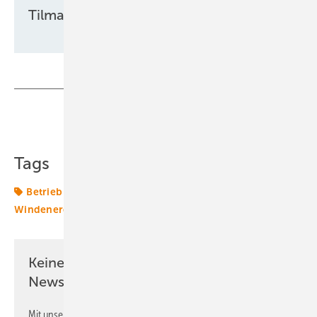
Tilman Weber
Teilen
Link kopieren
Tags
Betrieb
Stadtwerke
Turbinen + Hersteller
Windenergie
Keine Zeit? Kein Problem mit dem ERE
Newsletter!
Mit unserem Newsletter erhalten Sie regelmäßig von uns