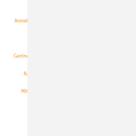
Alle Inhalte chronologisch
Anmelden
Anmeldung & Registrierung
Datenschutz
E-Paper
ERNEUERBARE ENERGIEN abonnieren
Gentner Energy Media
Gentner Verlag
Impressum
Karriere bei Gentner
Team
Mediaservice
Mitgliedschaften und Engagement
Newsletter
Privacy Manager
RSS-Feed
Veranstaltungen / Webinare