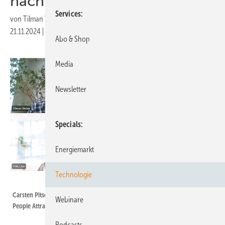
nach links“
Services
von
Tilman Weber
21.11.2024
|
Druckvorschau
Abo & Shop
Media
Newsletter
Specials
Energiemarkt
Technologie
Screenshot ERNEUERBARE ENERGIEN
Carsten Pitschke, Leiter Personal, Stadtwerke Düsseldorf, Lisa Fein, Head of
Webinare
People Attraction, Nordex, Arwid Detlefs, Partner von Birn + Partners
Podcasts