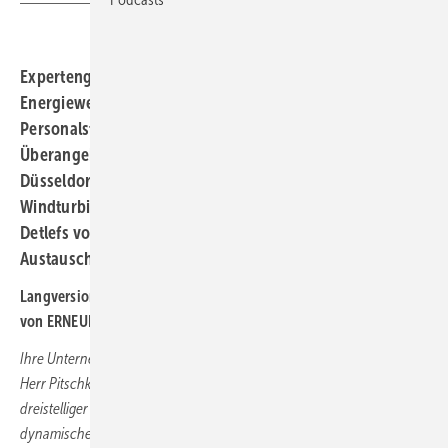
Expertengespräch dreier Personalarbeiter in der
Energiewende über die Pflege einer guten
Personalstruktur auch in Zeiten chronischen
Überangebots an Stellen: Carsten Pitschke von den
Düsseldorfer Stadtwerken, Lisa Fein vom
Windturbinenbauer Nordex und Headhunter Arwid
Detlefs vom Personaldienstleister Birn+Partners im
Austausch über klassische und innovative Möglichkeiten.
Langversion eines Expertengesprächs aus der Oktoberausgabe
von ERNEUERBARE ENERGIEN, Heft 08-2024
Ihre Unternehmen, Frau Fein vom Windturbinenbauer Nordex und
Herr Pitschke von den Stadtwerken Düsseldorf, suchen Fachkräfte in
dreistelliger Zahl. Wie genau können Sie angesichts dieser
dynamischen Entwicklung noch den Personalbedarf beziffern –