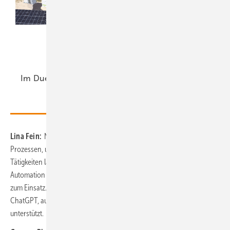
Windkraft als Basis,
Automatisierung als
Antrieb:
Modernisierung
Im Duett am
Netz
hybrider
Anlagen
Lina Fein:
Natürlich setzen auch wir auf Digitalisierung von
Prozessen, um generell Arbeitsabläufe zu vereinfachen. Einfache
Tätigkeiten lassen sich ja auch schon über Robotic Process
Automation abbilden, aber natürlich kommt auch mehr und mehr KI
zum Einsatz. Wir haben bereits ein Tool, das uns, ähnlich wie
ChatGPT, auch unternehmensweit bei der Erstellung von Texten
unterstützt.