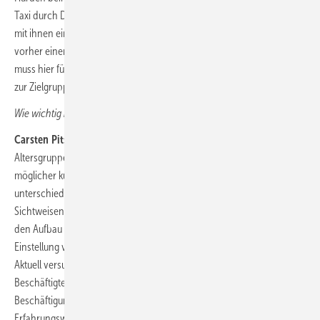
Taxi durch Düsseldorf, und ein Ausbilder oder eine Ausbilderin führt
mit ihnen ein lockeres Gespräch zum Kennenlernen, ohne dass es
vorher einer umständlichen Bewerbung bedarf. Jedes Unternehmen
muss hier für sich schauen, was auch wirklich zur eigenen Kultur und
zur Zielgruppe passt.
Wie wichtig ist es für Sie, auch Ü-50 Mitarbeiter zu gewinnen?
Carsten Pitschke:
Wir sind offen für BewerberInnen aller
Altersgruppen. Es würde ja gar keinen Sinn ergeben, die Gruppe
möglicher künftiger MitarbeiterInnen künstlich zu verkleinern. Die
unterschiedlichen
generations
bringen ja auch unterschiedliche
Sichtweisen und auch Kenntnisse mit ein. Zudem empfiehlt sich für
den Aufbau einer nachhaltigen demographischen Struktur die
Einstellung von MitarbeiterInnen unterschiedlicher Altersgruppen.
Aktuell versuchen wir übrigens – wie ja auch andere Unternehmen –
Beschäftigten über den Regelaltersenteneintritt hinaus gute
Beschäftigungsmodelle zu bieten, so dass sie uns mit ihrem reichen
Erfahrungswissen noch etwas länger erhalten bleiben.