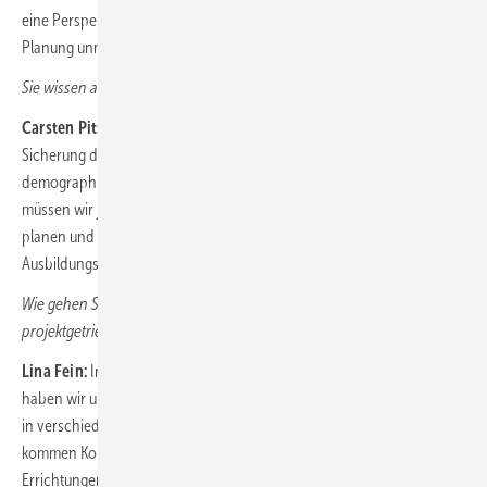
eine Perspektive von bis zu fünf Jahren abdecken kann. Ohne gute
Planung unmöglich!
Sie wissen also schon 5 Jahre im Voraus, wen Sie wann brauchen?
Carsten Pitschke:
Ja, das ist ganz entscheidend für die rechtzeitige
Sicherung der nötigen Fachkräfte. Auf Grund der genannten
demographischen Herausforderung unserer Belegschaftsstruktur
müssen wir jetzt schon strategisch den Bedarf an Auszubildenden
planen und haben dafür in den letzten Jahren unsere
Ausbildungskapazitäten verdoppelt.
Wie gehen Sie mit an- und abschwellendem Personalbedarf im
projektgetriebenen Geschäft um?
Lina Fein:
Insbesondere in der Inbetriebnahme von Windparks
haben wir uns so aufgestellt, dass wir innerhalb Europas Teams auch
in verschiedenen Regionen einsetzen können. Beispielsweise
kommen Kollegen aus Portugal auch im Rahmen von Dienstreisen bei
Errichtungen in Finnland oder sonstwo in der Europäischen Union