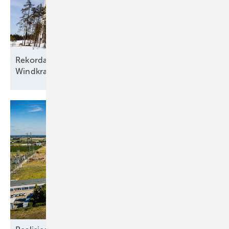
Rekordausbau mit zehn aufgehenden Sternen am
Windkraftfirmament