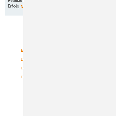
Realisierungskompetenz entscheidet über den
Erfolg
Unsere Themen
Energiemarkt
Technologie
Energierecht
Planung
Energiemärkte weltweit
Logistik
Finanzierung
Betrieb
Onshore-Wind
Offshore-Wind
Solar
Bioenergie