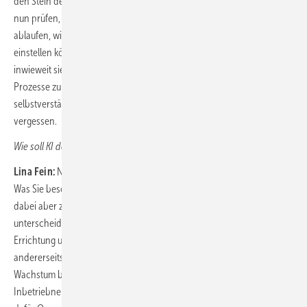
den Stein der Weisen finden. Ich beobachte, wie meine Mandanten
nun prüfen, wie ihre Prozesse zur Rekrutierung von Personal
ablaufen, wie Auswahlverfahren stattfinden, wie sie Quereinsteiger
einstellen können, wie weit sie dabei sind Schulabgänger auszubilden,
inwieweit sie auch künstliche Intelligenz einsetzen können, um
Prozesse zu vereinfachen und insbesondere zu beschleunigen. Und
selbstverständlich dürfen wir auch das Thema Zuwanderung nicht
vergessen.
Wie soll KI denn Antworten auf den Fachkräftemangel liefern?
Lina Fein:
Natürlich vereinfachen wir mit KI zukünftig die Prozesse.
Was Sie beschreiben, Herr Detlefs, findet ja auch statt. Ich möchte
dabei aber zwei Bereiche der Rekrutierung voneinander
unterscheiden. Einerseits den Bereich der Techniker für die Wartung,
Errichtung und Inbetriebnahme der Windenergieanlagen. Und
andererseits akademische Profile. Viele unserer Stellengesuche fürs
Wachstum beim Personal richten sich an Servicetechniker und
Inbetriebnehmer. Diese bilden wir sowohl selbst aus oder bilden