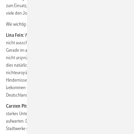
zum Einsatz, wo es gerade zeitweise mehr Bedarf gibt. Das macht für
viele den Job auch sehr attraktiv.
Wie wichtig ist Rekrutierung aus dem Ausland?
Lina Fein:
Wir können unseren hochspezialisierten Personalbedarf
nicht ausschließlich über den deutschen Arbeitsmarkt decken.
Gerade im akademischen Umfeld stellen wir viele KollegInnen ein, die
nicht ursprünglich in Deutschland beheimatet sind. Am einfachsten ist
dies natürlich innerhalb der Europäischen Union. Fachpersonal aus
nichteuropäischem Ausland zu rekrutieren, bringt natürlich mehr
Hindernisse in Form behördlichen Aufwands mit sich, aber auch das
bekommen wir hin. Die Firmensprache ist Englisch, allein in
Deutschland beschäftigten wir Mitarbeitende aus 89 Nationen.
Carsten Pitschke:
Die Stadtwerke selbst sind natürlich ein lokal
starkes Unternehmen und mit 89 Nationen können wir nicht
aufwarten. Düsseldorf ist aber eine internationale Stadt und die
Stadtwerke spiegeln das wider. Unser letzter Personalreport zeigt,