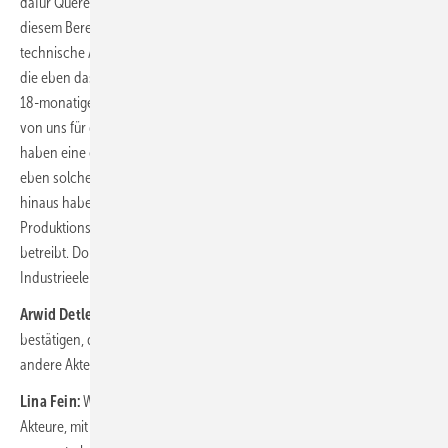
dafür Quereinsteiger weiter. Voraussetzung für Quereinsteigende in
diesem Bereich ist, neben der persönlichen Eignung, nur noch eine
technische Ausbildung. Das können beispielsweise Dachdecker sein,
die eben das Arbeiten in der Höhe als Fähigkeit mitbringen. In einem
18-monatigen Programm werden diese neuen Mitarbeiter komplett
von uns für die Tätigkeiten an den Turbinen weiter ausgebildet. Wir
haben eine eigene Akademie, die weltweit Schulungskonzepte für
eben solche Mitarbeitergruppen entwickelt und umsetzt. Darüber
hinaus haben wir eine Kooperation mit der Firma Liebherr an unserem
Produktionsstandort in Rostock, die ebenfalls eine eigene Akademie
betreibt. Dort können Mitarbeiter eine Qualifikation als
Industrieelektriker erwerben.
Arwid Detlefs:
Ich kann aus der Beobachtung des Marktes
bestätigen, dass Nordex hier durchaus weiter ist, als der eine oder
andere Akteur in der Branche ...
Lina Fein:
Wir sind ja vielleicht auch etwas größer als viele andere
Akteure, mit denen Sie uns hierbei vergleichen. Daher können wir