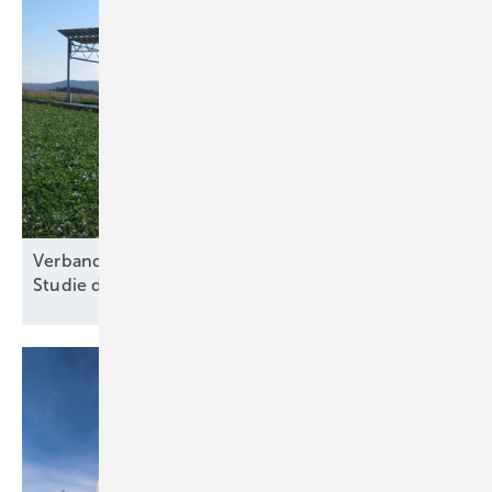
Verband für nachhaltige Agri-PV kritisiert Kosten-
Studie des
Thünen-Instituts