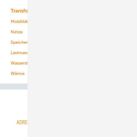
Transformation
Energieversorger
Service
Mobilität
Kommunen
Netze
Stadtwerke
Speicher
Energiekonzerne
Lastmanagement
Wasserstoff
Wärme
Abo- & Leserservice
ADRESSBUCH der WIND- und SOLARENERGIE
AGB