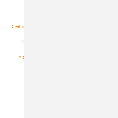
ERNEUERBARE ENERGIEN abonnieren
Gentner Energy Media
Gentner Verlag
Impressum
Karriere bei Gentner
Team
Mediaservice
Mitgliedschaften und Engagement
Newsletter
Privacy Manager
RSS-Feed
Veranstaltungen / Webinare
© 2026 ERNEUERBARE ENERGIEN