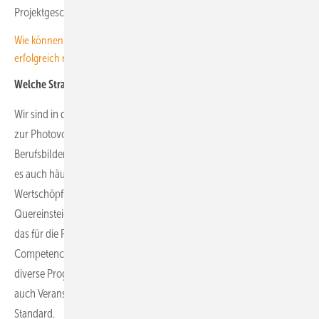
Projektgeschäft sind sehr schwer zu bekommen.
Wie können Solarhandwerker ihre Unternehmensnachfolge
erfolgreich regeln?
Welche Strategien wenden Sie an, um Fachkräfte zu gewinnen?
Wir sind in der Branche gut vernetzt. Die Ausbildungen spezifisch
zur Photovoltaik gibt es noch nicht so lange wie manch andere
Berufsbilder, beispielsweise in der Automotive-Branche. So kommt
es auch häufiger zu Wechseln zwischen den Firmen über alle
Wertschöpfungsstufen hinweg. Zudem sind natürlich auch
Quereinsteiger aus anderen Industrien gern gesehen. Wir schulen
das für die Photovoltaik spezifisches Know-how intern über unser
Competence Center oder extern über Weiterbildungen. Auch
diverse Programme wie ‚Mitarbeiter werben neue Mitarbeiter‘ oder
auch Veranstaltungen an Hochschulen gehören bei IBC Solar zum
Standard.