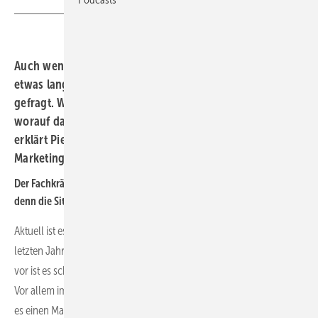
Auch wenn das Wachstum der Solarbranche derzeit
etwas langsamer geht, sind Fachkräfte immer wieder
gefragt. Wie die Situation bei IBC Solar aussieht und
worauf das Unternehmen bei der Fachkräftesuche setzt,
erklärt Pierre Wolfram, Head of Central Sales und
Marketing bei IBC Solar.
Der Fachkräftemangel ist immer wieder in aller Munde. Wie sieht
denn die Situation bei IBC Solar derzeit aus?
Aktuell ist es für uns im Unternehmen weniger drängend als den
letzten Jahren. Zurzeit können wir alles gut besetzen. Aber nach wie
vor ist es schwer, Leute mit entsprechendem Know-how zu kriegen.
Vor allem im Handwerk, also bei Elektrikern und Installateuren, gibt
es einen Mangel. Auch fachliche Experten im Photovoltaik-