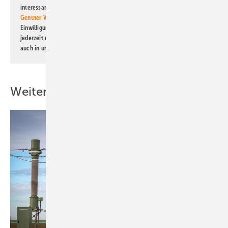
interessante Verlags- und Online-Angebote
der Marken der Alfons W.
Gentner Verlag GmbH & Co. KG
informiert zu werden. Diese
Einwilligung kann ich jederzeit widerrufen und eine Abmeldung ist
jederzeit möglich. Informationen zum Umgang mit Daten finden Sie
auch in unserer
Datenschutzerklärung
.
Weitere Inhalte