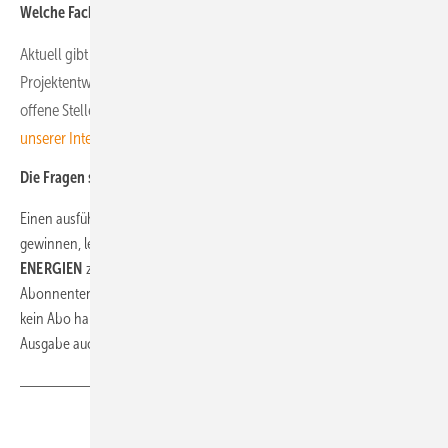
Welche Fachkräfte suchen Sie derzeit?
Aktuell gibt es bei IBC Solar unter anderem im Bereich IT,
Projektentwicklung und im Produkt- und Innovationsmanagement
offene Stellen. Eine aktuelle Übersicht gibt es
jederzeit auf
unserer Internetseite
.
Die Fragen stellte Sven Ullrich.
Einen ausführlichen Bericht zu Strategien, um neue Fachkräfte zu
gewinnen, lesen Sie in der Spezialausgabe von
ERNEUERBARE
ENERGIEN
zum Thema Beschäftigung in den Regenerativbranchen.
Abonnenten können die
Ausgabe auch online lesen
. Falls Sie noch
kein Abo haben,
können Sie hier reinschuppern
. Sie können die
Ausgabe auch
als Einzelheft bestellen
.
Teilen
Link kopieren