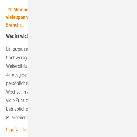
Abonnieren Sie jetzt unseren Youtube-Channel und sehe Sie
viele spannende Videos mit Hintergrundinformationen zur
Branche.
Was ist wichtig, um einmal gewonnene Fachkräfte zu halten?
Ein guter, regelmäßiger und offener Austausch, qualitativ
hochwertige Produkte und immer neue Angebote im Bereich
Weiterbildungen sind hier wichtige Aspekte. Bei uns finden
Jahresgespräche zur Identifikation von Maßnahmen zur
persönlichen und fachlichen Entwicklung statt. Auch interne
Wechsel in andere Bereiche sind möglich. Darüber hinaus gibt es
viele Zusatzleistungen von den Standards wie Job-Rad oder
betriebliche Altersvorsorge. Aber auch Erfolgsbeteiligungen für alle
Mitarbeiter der AG haben wir eingeführt.
Ingo Valldorf von Tesvolt: „Wir bieten Bewerbern ein attraktives Paket“