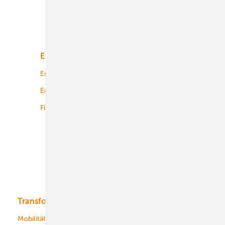
Unsere Themen
Energiemarkt
Technologie
Energierecht
Planung
Energiemärkte weltweit
Logistik
Finanzierung
Betrieb
Onshore-Wind
Offshore-Wind
Solar
Bioenergie
Transformation
Energieversorger
Service
Mobilität
Kommunen