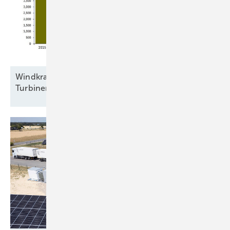
Windkraftbranche errichtete 2025 bundesweit
Turbinen mit 5,23
Gigawatt