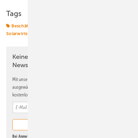
Tags
Beschäftigung
Fachkräfte
IBC
Solar
Solarwirtschaft
Keine Zeit? Kein Problem mit dem ERE
Newsletter!
Mit unserem Newsletter erhalten Sie regelmäßig von uns
ausgewählte Informationen und Neuigkeiten, gebündelt und
kostenlos direkt ins Postfach.
Bei Anmeldung zu diesem Newsletter bin ich damit einverstanden, über