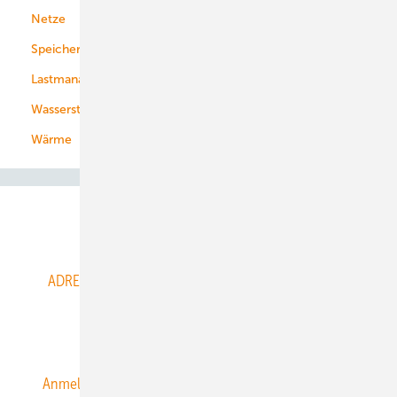
Netze
Stadtwerke
Speicher
Energiekonzerne
Lastmanagement
Wasserstoff
Wärme
Abo- & Leserservice
ADRESSBUCH der WIND- und SOLARENERGIE
AGB
Alle Inhalte chronologisch
Anmelden
Anmeldung & Registrierung
Datenschutz
E-Paper