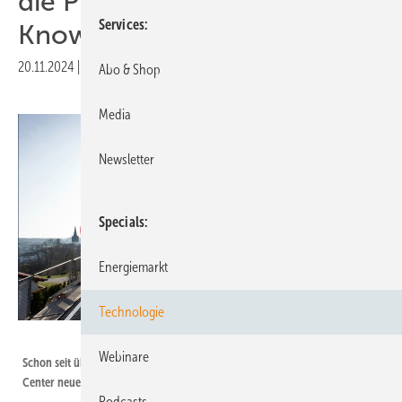
die Photovoltaik spezifische
Services
Know-how“
20.11.2024
|
Druckvorschau
Abo & Shop
Media
Newsletter
Specials
Energiemarkt
Technologie
IBC Solar
Webinare
Schon seit über zwölf Jahren bildet IBC Solar im eigenen Competence
Center neue Fachkräfte aus.
Podcasts