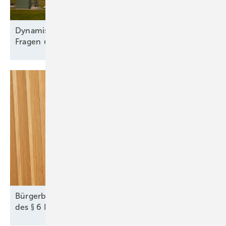
Dy namischer Ausbau trotz Engpass und offener
Fragen
Bürgerbeteiligung bei Wind und Solar: Die Tücken
des § 6
EEG