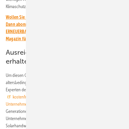
Klimaschutzanstrengungen.
Wollen Sie über die Energiewende auf dem Laufenden bleiben?
Dann abonnieren Sie einfach den kostenlosen Newsletter von
ERNEUERBARE ENERGIEN – dem größten verbandsunabhängigen
Magazin für erneuerbare Energien in Deutschland!
Ausreichend Installationskapazitäten
erhalten
Um diesen Generationenwechsel erfolgreich zu meistern und
altersbedingte Betriebsschließungen möglichst zu verhindern, geben
Experten des BSW Solar am 14.11.24 im Rahmen eines
kostenfreien Webinars zum Thema „Zukunft gestalten –
Unternehmensnachfolge in der Solarwirtschaft“
Hinweise, wie der
Generationenwechsel erfolgreich gelingt. „Eine geregelte
Unternehmensnachfolge ist ein wichtiges Thema für das
Solarhandwerk und ist auch für den Klimaschutz insgesamt von