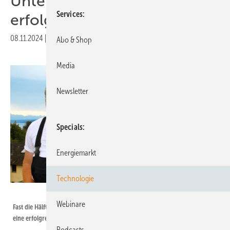
Unternehmensnachfolge
Services
erfolgreich regeln?
08.11.2024
|
Druckvorschau
Abo & Shop
Media
Newsletter
Specials
Energiemarkt
Technologie
Woche der Sonne
Webinare
Fast die Hälfte der Solarhandwerker gehen bald in Rente. Doch wie gelingt
eine erfolgreiche Unternehmesnachfolge?
Podcasts