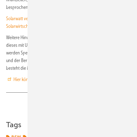
besprochen werden.
Solarwatt verstärkt Aus- und Weiterbildung von Fachkräften für die
Solarwirtschaft
Weitere Hinweise erfahren Sie im Webinar. Der BSW Solar veranstaltet
dieses mit Unterstützung von The Smarte E Europe. Im Webinar
werden Spezialisten des Berliner Instituts für Unternehmensnachfolge
und der Berliner Volksbank ihre Erfahrungen teilen. Im Anschluss
besteht die Möglichkeit, Fragen zu stellen.
Hier können Sie sich einen Platz im Webinarraum sichern
. (su)
Teilen
Link kopieren
Tags