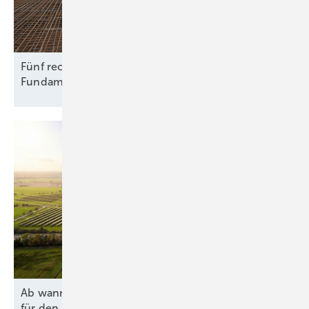
Fünf rechtliche Fallstricke beim Rückbau von
Fundamenten
Ab wann lohnen sich Agri-PV und Batteriespeicher
für den Hof
wirklich?