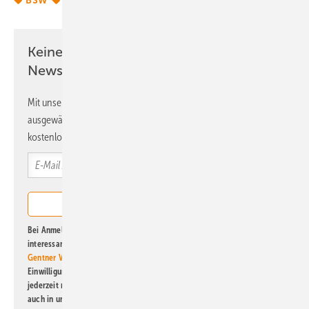
BSW
BSW Solar
Solar
Tipps
Keine Zeit? Kein Problem mit dem ERE
Newsletter!
Mit unserem Newsletter erhalten Sie regelmäßig von uns
ausgewählte Informationen und Neuigkeiten, gebündelt und
kostenlos direkt ins Postfach.
Bei Anmeldung zu diesem Newsletter bin ich damit einverstanden, über
interessante Verlags- und Online-Angebote
der Marken der Alfons W.
Gentner Verlag GmbH & Co. KG
informiert zu werden. Diese
Einwilligung kann ich jederzeit widerrufen und eine Abmeldung ist
jederzeit möglich. Informationen zum Umgang mit Daten finden Sie
auch in unserer
Datenschutzerklärung
.