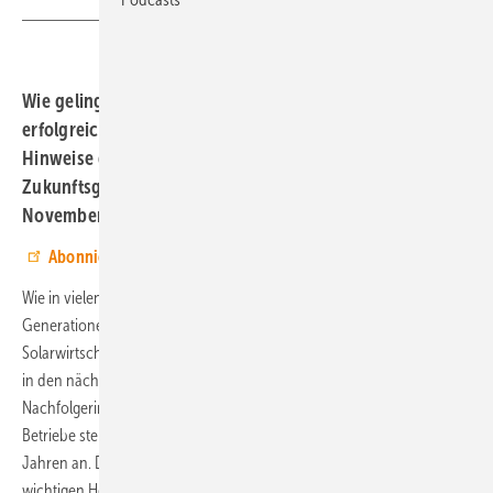
Wie gelingt der Generationenwechsel im Solarhandwerk
erfolgreich? Die Experten des BSW Solar geben wertvolle
Hinweise darauf in einem Webinar zur
Zukunftsgestaltung bei den Installationsbetrieben am 14.
November 2024.
Abonnieren Sie jetzt unseren Youtube-Channel.
Wie in vielen Branchen steht auch beim deutschen Solarhandwerk ein
Generationenwechsel bevor. Nach Angaben des Bundesverbandes
Solarwirtschaft (BSW Solar) wird fast jeder zweite Installationsbetrieb
in den nächsten zehn Jahren an einen Nachfolger oder eine
Nachfolgerin übergeben oder geschlossen. Bei rund 17 Prozent der
Betriebe steht dieses Thema sogar schon in den nächsten drei
Jahren an. Damit wird das Thema Unternehmensnachfolge zu einer
wichtigen Herausforderung für die Solarbranche und künftige