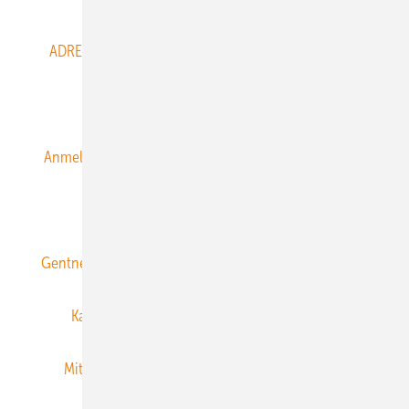
ADRESSBUCH der WIND- und SOLARENERGIE
AGB
Alle Inhalte chronologisch
Anmelden
Anmeldung & Registrierung
Datenschutz
E-Paper
ERNEUERBARE ENERGIEN abonnieren
Gentner Energy Media
Gentner Verlag
Impressum
Karriere bei Gentner
Team
Mediaservice
Mitgliedschaften und Engagement
Newsletter