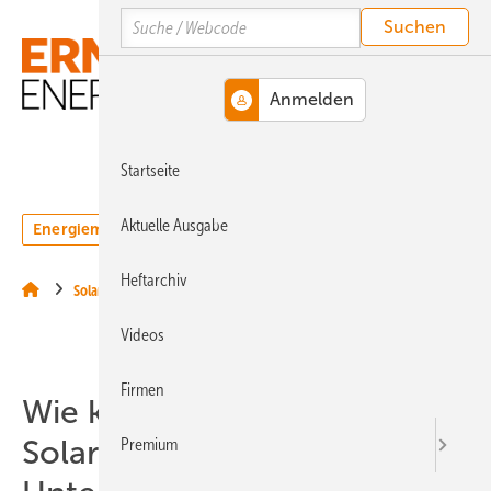
Springe
Springe
Springe
Search
auf
auf
auf
Hauptinhalt
Hauptmenü
SiteSearch
MENÜ
Startseite
Aktuelle Ausgabe
Energiemarkt
Technologie
Webinare
Podcasts
Heftarchiv
Solar
Videos
Firmen
Wie können
Solarhandwerker ihre
Premium