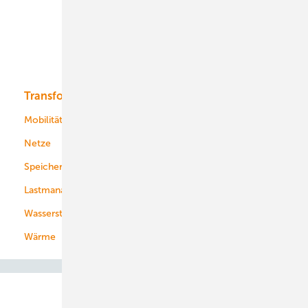
Offshore-Wind
Solar
Bioenergie
Transformation
Energieversorger
Service
Mobilität
Kommunen
Netze
Stadtwerke
Speicher
Energiekonzerne
Lastmanagement
Wasserstoff
Wärme
Abo- & Leserservice