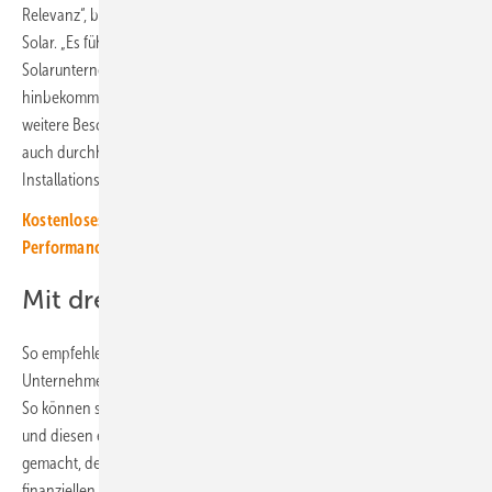
Relevanz“, betont Carsten Körnig, Hauptgeschäftsführer des BSW
Solar. „Es führt kein Weg daran vorbei, dass möglichst viele
Solarunternehmen einen erfolgreichen Generationswechsel
hinbekommen. Wenn wir die klimapolitisch dringend notwendige
weitere Beschleunigung der Energiewende erreichen und künftig
auch durchhalten wollen, bedarf es auch künftig ausreichender
Installationskapazitäten“, sagt der BSW-Solar-Chef.
Kostenloses Webinar am 04. Dezember: Sicherheit und
Performance in Batteriespeichergroßkraftwerken
Mit drei Jahren im Vorlauf planen
So empfehlen die Experten Unternehmern, für eine erfolgreiche
Unternehmensnachfolge mindestens drei Jahre Vorlauf einzuplanen.
So können sie unter anderem einen geeigneten Nachfolgerin finden
und diesen einarbeiten. Zudem sollte der Betrieb übernahmefähig
gemacht, der Unternehmenswert professionell ermittelt sowie alle
finanziellen, rechtlichen und steuerlichen Fragen mit Fachleuten