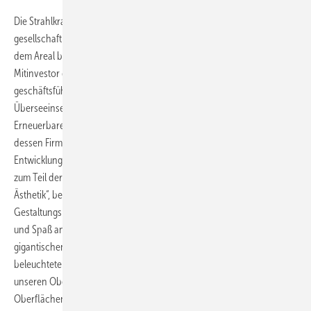
Die Strahlkraft dürfte auch auf der städtebaulichen und
gesellschaftlichen Einbindung der großen Wärmeerzeugungsanlage in
dem Areal begründet sein. Einer der beiden Geschäftsführer und
Mitinvestor der Bremer Überseeinsel ist Klaus Meier, der
geschäftsführender Gesellschafter der Quartiersgesellschaft
Überseeinsel GmbH ist. Meier hatte das Windenergie- und
Erneuerbare-Energien-Projektierungsunternehmen WPD gegründet,
dessen Firmenzentrale unmittelbar am Festlandufer am Rand des
Entwicklungsgebietes steht. „Die Wärmewende gelingt, wenn wir sie
zum Teil der Stadt machen, ihrer Infrastruktur, Architektur und
Ästhetik“, betonte er. Meier verwies auf ein weitreichendes
Gestaltungskonzept: „Menschen sollen die Energiewende erleben
und Spaß an ihr haben können. Deshalb integrieren wir unsere
gigantischen Wärmespeicher ins Stadtbild. Deshalb hat der von innen
beleuchtete Eisbreispeicher Gucklöcher. Deshalb machen wir
unseren Oberflächenkaltwasserspeicher zur Eislaufbahn und den
Oberflächenwarmwasserspeicher zum Schwimmbad.“