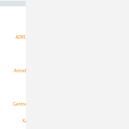
Abo- & Leserservice
ADRESSBUCH der WIND- und SOLARENERGIE
AGB
Alle Inhalte chronologisch
Anmelden
Anmeldung & Registrierung
Datenschutz
E-Paper
ERNEUERBARE ENERGIEN abonnieren
Gentner Energy Media
Gentner Verlag
Impressum
Karriere bei Gentner
Team
Mediaservice