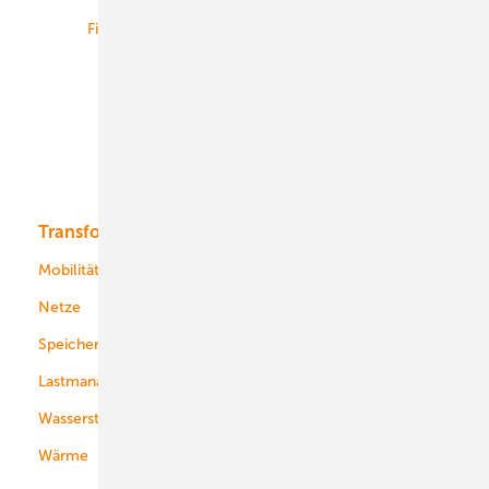
Finanzierung
Betrieb
Onshore-Wind
Offshore-Wind
Solar
Bioenergie
Transformation
Energieversorger
Service
Mobilität
Kommunen
Netze
Stadtwerke
Speicher
Energiekonzerne
Lastmanagement
Wasserstoff
Wärme