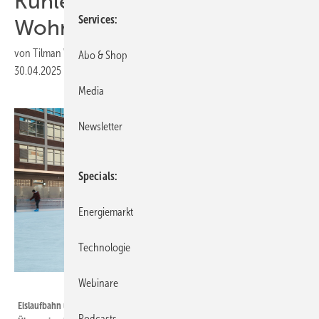
Kühlenergie-Anlage für 600
Services
Wohnungen vor
von
Tilman Weber
Abo & Shop
30.04.2025
|
Druckvorschau
Media
Newsletter
Specials
Energiemarkt
Technologie
Webinare
Andreas Müller - Stadt.Energie.Speicher
Eislaufbahn über dem Oberflächenkaltwasserspeicher des Bremer
Podcasts