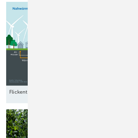
Flickenteppich der
Wärmewende