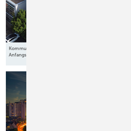
K ommunale Sonnenwende ohne
Anfangsinvestition