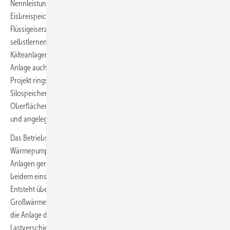
Nennleistung, einem sehr großen XXL-Wärmespeicher und einem
Eisbreispeicher, einem Strom-Wärme-Wandler, einem Vakuuum-
Flüssigeiserzeuger, einem Oberflächenkaltwasserspeicher, einem
selbstlernenden Prognose- und Betriebssystem für die Wärme- und
Kälteanlagen, sowie einem Wärme- und einem Kältenetz. Um die
Anlage auch gesellschaftlich gut in das ambitionierte städtebauliche
Projekt rings um einen zum Hotel umgebauten ehemaligen
Silospeicher der Firma Kellogg´s einzubinden, ist das Dach des
Oberflächenkaltwasserspeichers als Eislauffeld für das Viertel gebaut
und angelegt.
Das Betriebskonzept sieht vor, die stromgeführten Flusswasser-
Wärmepumpen immer dann zu betreiben, wenn Erneuerbaren-
Anlagen gerade viel Wind- oder viel Sonnenstrom oder auch viel von
beidem einspeisen und die Börsenstrompreise gerade tief sind.
Entsteht überschüssige Wärme, speichert die Anlage diese in den drei
Großwärmespeichern. An windstillen und sonnenarmen Tagen gibt
die Anlage die Wärme aus den Großspeichern in den Verbrauch, die
Lastverschiebung kann in einem Bereich von 10 bis 72 Stunden