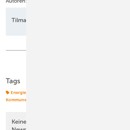
Autoren:
Tilman Weber
Teilen
Link kopieren
Tags
Energieversorger
Erneuerbare in Kommunen
Kommunen
Sektorkopplung
Wärme
Keine Zeit? Kein Problem mit dem ERE
Newsletter!