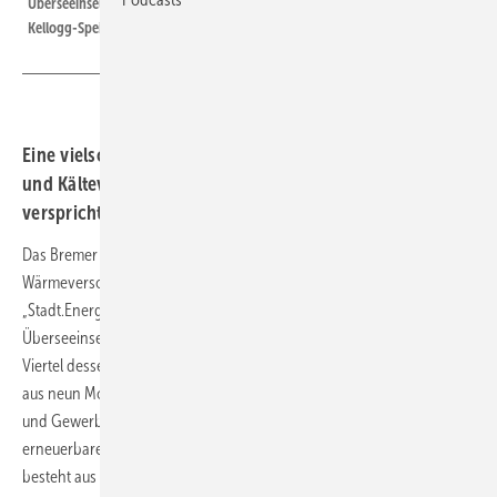
Überseeinsel-Quartiers vor dem zum Hotel umgebauten ehemaligen
Kellogg-Speichersilo
Eine vielschichtig grüne und sozialverträgliche Wärme-
und Kälteversorgung für dicht bewohnte Siedlungen
verspricht diese Großwärmeanlage in Bremen.
Das Bremer Erneuerbare-Energien-Unternehmen für Energie- und
Wärmeversorgung in Wohnquartieren- und Stadtvierteln,
„Stadt.Energie.Speicher“, hat im Bremer Stadtentwicklungsgebiet
Überseeinsel nach vier Jahren Entwicklungszeit für das künftige neue
Viertel dessen Energieversorgungsanlagen fertig gestellt. Sie bestehen
aus neun Modulen zur Temperaturregulierung für 600 Wohnungen
und Gewerbeflächen mit 70.000 Quadratmetern. Die nachhaltig
erneuerbare Energie und Grünstrom nutzende Versorgungsanlage
besteht aus einer Flusswasserwärmepumpe mit 5 Megawatt (MW)