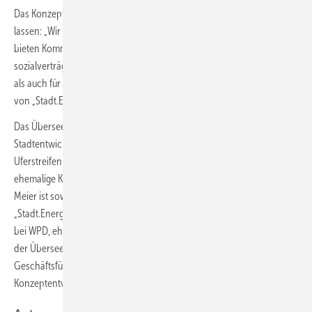
Das Konzept ist darauf ausgerichtet, sich auch anderswo einsetzen zu
lassen: „Wir können unsere Konzepte in alle Richtungen skalieren und
bieten Kommunen, Quartiersentwicklern und Stadtwerken
sozialverträgliche Lösungen sowohl für verdichtete Bestandsquartiere
als auch für Großprojekte an“, sagte Tobias Werner, Geschäftsführer
von „Stadt.Energie.Speicher“.
Das Überseeinsel-Gebiet ist eine 41 Hektar große
Stadtentwicklungsfläche auf einer Weser-Halbinsel und in einem
Uferstreifen bis zum Beginn der Halbinsel. Sie umfasst vor allem das
ehemalige Kellogg`s-Unternehmensgelände. Unternehmer Klaus
Meier ist sowohl Geschäftsführer der Überseeinsel GmbH sowie bei
„Stadt.Energie.Speicher“. Co-Geschäftsführer Werner war ebenfalls
bei WPD, ehe er sowohl eine zwischenzeitliche Leitungsposition bei
der Überseeinsel GmbH übernahm – bis 2023, als auch
Geschäftsführer des Quartiers-Energieversorgungs-
Konzeptentwicklers wurde.