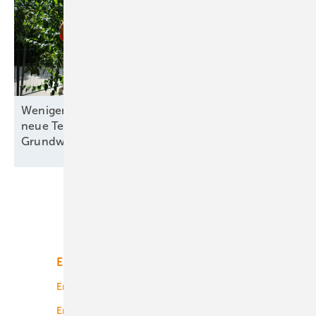
Weniger Platz, weniger Kosten: München erprobt
neue Technologie für
Grundwasserwärmepumpen
Unsere Themen
Energiemarkt
Technologie
Energierecht
Planung
Energiemärkte weltweit
Logistik