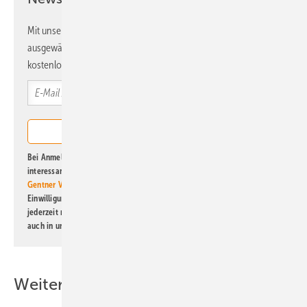
Mit unserem Newsletter erhalten Sie regelmäßig von uns
ausgewählte Informationen und Neuigkeiten, gebündelt und
kostenlos direkt ins Postfach.
Bei Anmeldung zu diesem Newsletter bin ich damit einverstanden, über
interessante Verlags- und Online-Angebote
der Marken der Alfons W.
Gentner Verlag GmbH & Co. KG
informiert zu werden. Diese
Einwilligung kann ich jederzeit widerrufen und eine Abmeldung ist
jederzeit möglich. Informationen zum Umgang mit Daten finden Sie
auch in unserer
Datenschutzerklärung
.
Weitere Inhalte