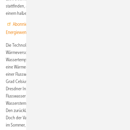
stattfinden, also innerhalb eines Zeitraums zwischen weniger als
einem halben Tag und drei Tagen.
Abonnieren Sie jetzt unseren Youtube-Kanal
:
Neue Videos zur
Energiewende – schnell und gut informiert!
Die Technologie ist freilich ausgereift genug, dass die
Wärmeversorgung aus dem Flusswasser auch im Winter bei
Wassertemperaturen nahe dem Gefrierpunkt noch funktioniert. Für
eine Wärmegewinnung aus Flusswasser benötigt die Standardtechnik
einer Flusswärmepumpe eine Mindestwassertemperatur von vier
Grad Celsius. Im Rahmen eines Forschungsprojektes mit dem
Dresdner Institut für Luft- und Kältetechnik lässt die Anlage kälteres
Flusswasser im Winter mit bis zu nur noch 0,1 Grad Celsius
Wasserstemperatur in einer speziellen Vakuumanlage verdampfen.
Den zurückbleibenden Eisbrei leitet das System zurück in die Weser.
Doch der Vakuum-Flüssigeiserzeuger produziert auch für den Betrieb
im Sommer, um die umliegenden Gebäude zur Kühlung mit Kälte aus