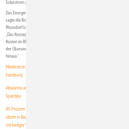
Solarstrom zu versorgen.
Das Energiekonzept für das Überseeinsel-Areal setze „Maßstäbe“,
sagte die Bremer Umwelt- und Klimapolitik-Senatorin Kathrin
Moosdorf bei der Präsentation des verwirklichten Energiekonzepts:
„Das Konzept hat dabei stets auch die Versorgungssicherheit und die
Kosten im Blick – die Energiewende soll bezahlbar sein. Was hier auf
der Überseeinsel entstanden ist, hat Strahlkraft weit über Bremen
hinaus.“
Mieterstrom mit Wärmepumpe versorgt Sozialwohnungen in
Hamburg
Abwärme aus Rechenzentren heizt neues Quartier in Berlin-
Spandau
85 Prozent aller großen Kommunen mit fertiger Wärmeplanung
sitzen in Baden-Württemberg85 Prozent aller großen Kommunen
mit fertiger Wärmeplanung sitzen in Baden-Württemberg