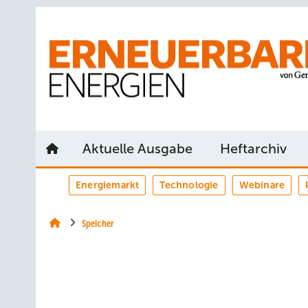
Springe
Springe
Springe
auf
auf
auf
Hauptinhalt
Hauptmenü
SiteSearch
Aktuelle Ausgabe
Heftarchiv
Energiemarkt
Technologie
Webinare
Speicher