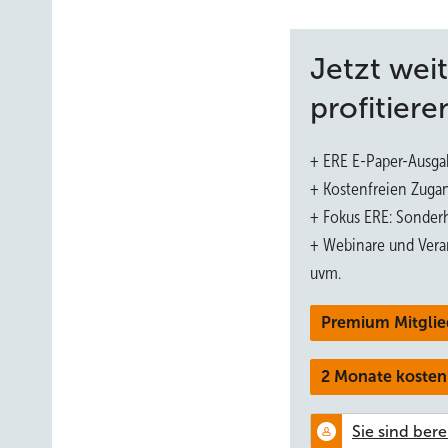
Jetzt wei
profitiere
+ ERE E-Paper-Ausga
+ Kostenfreien Zuga
+ Fokus ERE: Sonderh
+ Webinare und Vera
uvm.
Premium Mitglie
2 Monate kosten