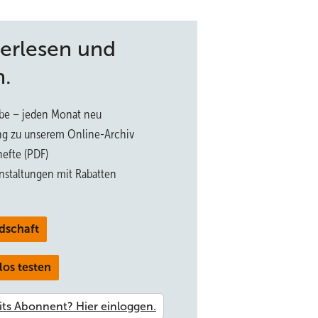
terlesen und
n.
be – jeden Monat neu
ng zu unserem Online-Archiv
efte (PDF)
nstaltungen mit Rabatten
dschaft
los testen