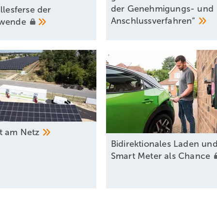
der Genehmigungs- und
illesferse der
Anschlussverfahren“
ewende
tt am
Netz
Bidirektionales Laden un
Smart Meter als
Chance