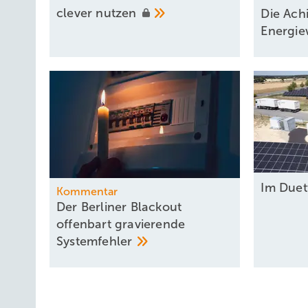
clever
nutzen
D ie A ch
Energi
Im Due
Kommentar
Der Berliner Blackout
offenbart gravierende
Systemfehler