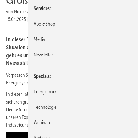
Großspeicher
Services
von
Nicole Weinhold
15.04.2025
|
Druckvorschau
Abo & Shop
In dieser Talkrunde erklären drei Experten die aktuelle
Media
Situation auf dem Markt für Großspeicher. Außerdem
Newsletter
geht es um Versorgungssicherheit, Energiehandel und
Netzstabilität.
Verpassen Sie kein neues Video zur Transformation des
Specials
Energiesystems.
Abonnieren Sie unseren Youtube-Channel.
Energiemarkt
In dieser Talkrunde von ERNEUERBARE ENERGIEN - Das Magazin - zur
sicheren grünen Energieversorgung der Zukunft geht es um
Technologie
Herausforderungen und Chancen. Außerdem sprechen wir mit
unseren Experten darüber, welche Rolle Speichertechnologien,
Webinare
Industrieunternehmen und Marktdynamiken spielen.
Podcasts