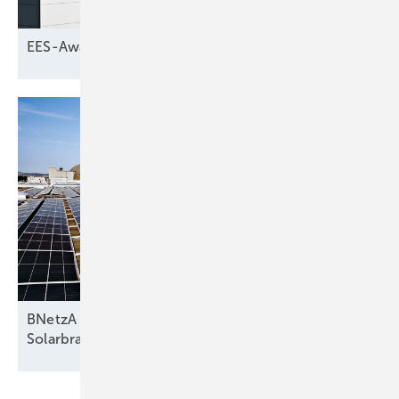
EES-Award: Die Finalisten stehen
fest
BNetzA entwirft Reform zu Netzentgelten –
Solarbranche
warnt