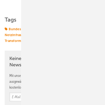
Teilen
Link kopieren
Tags
Bundespolitik
Gewerbespeicher
Großspeicher
Netzinfrastruktur
Sektorkopplung
Speicher
Transformation
Übertragungsnetze
Keine Zeit? Kein Problem mit dem ERE
Newsletter!
Mit unserem Newsletter erhalten Sie regelmäßig von uns
ausgewählte Informationen und Neuigkeiten, gebündelt und
kostenlos direkt ins Postfach.