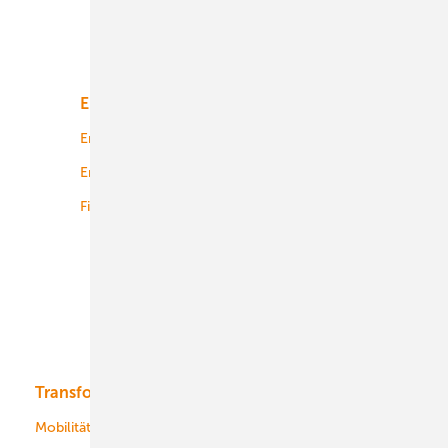
Unsere Themen
Energiemarkt
Technologie
Energierecht
Planung
Energiemärkte weltweit
Logistik
Finanzierung
Betrieb
Onshore-Wind
Offshore-Wind
Solar
Bioenergie
Transformation
Energieversorger
Service
Mobilität
Kommunen