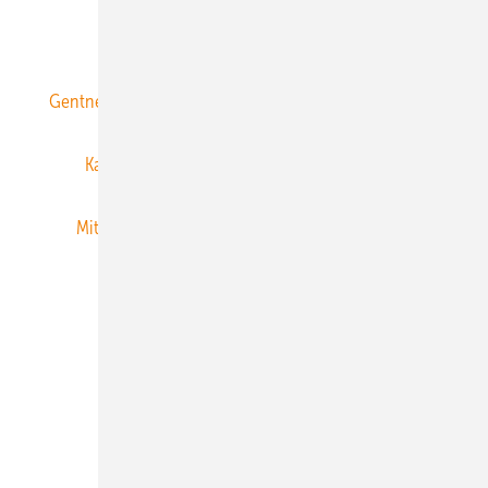
ERNEUERBARE ENERGIEN abonnieren
Gentner Energy Media
Gentner Verlag
Impressum
Karriere bei Gentner
Team
Mediaservice
Mitgliedschaften und Engagement
Newsletter
Privacy Manager
RSS-Feed
Veranstaltungen / Webinare
© 2026 ERNEUERBARE ENERGIEN