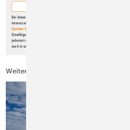
Bei Anmeldung zu diesem Newsletter bin ich damit einverstanden, über
interessante Verlags- und Online-Angebote
der Marken der Alfons W.
Gentner Verlag GmbH & Co. KG
informiert zu werden. Diese
Einwilligung kann ich jederzeit widerrufen und eine Abmeldung ist
jederzeit möglich. Informationen zum Umgang mit Daten finden Sie
auch in unserer
Datenschutzerklärung
.
Weitere Inhalte