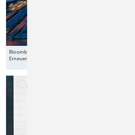
Bloomberg analysiert mehr Hinwendung zu
Erneuerbaren – nur beim
Strom