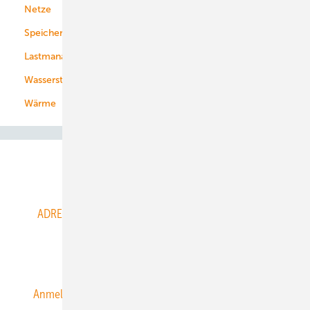
Netze
Stadtwerke
Speicher
Energiekonzerne
Lastmanagement
Wasserstoff
Wärme
Abo- & Leserservice
ADRESSBUCH der WIND- und SOLARENERGIE
AGB
Alle Inhalte chronologisch
Anmelden
Anmeldung & Registrierung
Datenschutz
E-Paper