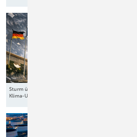
Sturm überm Kanzleramt: Höchstrichterliches
Klima-Urteil zwingt Regierung zum
Handeln