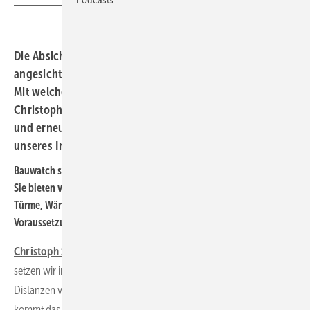
Die Absicherung der Energieinfrastruktur wird
angesichts der hybriden Bedrohungen immer wichtiger.
Mit welchen Mitteln die Sicherheit erhöht wird, erklärt
Christoph Siegle, Teamleiter für kritische Infrastruktur
und erneuerbare Energien bei Bauwatch, im zweiten Teil
unseres Interviews.
Bauwatch sichert unter anderem auch die Energieinfrastruktur ab.
Sie bieten verschiedene Systeme an – Solartürme, stromgebundene
Türme, Wärmebildkameras. Welche Technik kommt unter welchen
Voraussetzungen zum Einsatz?
Christoph Siegle:
Das hängt vom Projekt ab. Thermalkameras
setzen wir insbesondere ein, wenn wir wirklich lange, gerade
Distanzen von 300 bis 400 Metern überwachen müssen. Aber so oft
kommt das nicht vor, weil in der Praxis fast immer etwas die