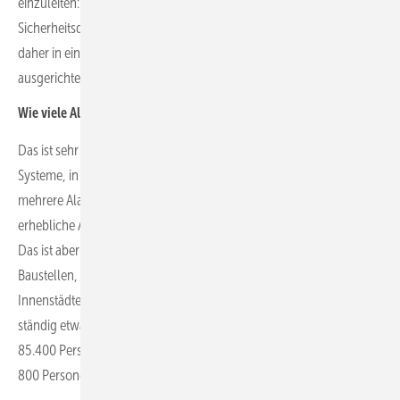
einzuleiten: Ansprache über Lautsprecher, Alarmierung von
Sicherheitsdienst, Kontakt mit der Polizei. Die Operatoren arbeiten
daher in einer Umgebung, die vollständig auf die Alarmbearbeitung
ausgerichtet ist und maximale Aufmerksamkeit sicherstellt.
Wie viele Alarme laufen denn in der Leitstelle auf?
Das ist sehr unterschiedlich. Europaweit betrieben wir aktuell 13.800
Systeme, in Deutschland rund 6.500. Pro Anlage gehen pro Tag
mehrere Alarme ein – in der Summe ergibt sich daraus eine
erhebliche Anzahl an Vorfällen, die wir rund um die Uhr bearbeiten.
Das ist aber der Durchschnitt. Denn wir überwachen auch viele
Baustellen, auf denen nicht viel passiert. Aber gerade Baustellen in
Innenstädten sind Hochrisikogebiete. Dort passiert eigentlich
ständig etwas. Allein im Jahr 2025 wurden in Deutschland über
85.400 Personen von überwachten Arealen vertrieben und mehr als
800 Personen durch die Polizei festgenommen.