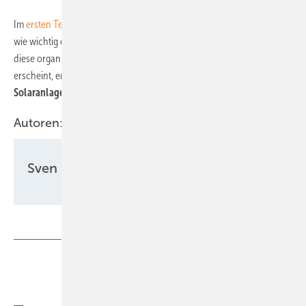
Im
ersten Teil unseres Interviews mit Christoph Siegle
erfahren Sie,
wie wichtig die
Sicherheit der kritischen Infrastruktur
ist und wie
diese organisiert wird. Im dritten Teil, der in der kommenden Woche
erscheint, erklärt Christoph Siegle, wie auch der
Schutz von
Solaranlagen vor Dieben
gelingt.
Autoren:
Sven Ullrich
Teilen
Link kopieren