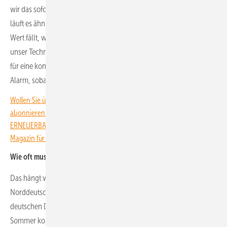
wir das sofort und bekommen einen Alarm. Bei den Solartürmen
läuft es ähnlich: Wenn der Methanolstand unter einen bestimmten
Wert fällt, wird automatisch eine Serviceanfrage ausgelöst, und
unser Techniker füllt nach. Zusätzlich sorgt eine Sabotagekamera
für eine konstante Überwachung des Turmes selbst und schlägt
Alarm, sobald sich Unbefugte am System zu schaffen machen.
Wollen Sie über die Energiewende auf dem Laufenden bleiben? Dann
abonnieren Sie einfach den kostenlosen Newsletter von
ERNEUERBARE ENERGIEN – dem größten verbandsunabhängigen
Magazin für erneuerbare Energien in Deutschland!
Wie oft muss das Methanol nachgefüllt werden?
Das hängt vom Standort ab. In Südeuropa seltener als in
Norddeutschland, wo es viel regnet und wenig Sonne scheint. Im
deutschen Durchschnitt hält eine Füllung etwa zwei Monate, im
Sommer kommen die Systeme in der Regel völlig autark aus. Bei