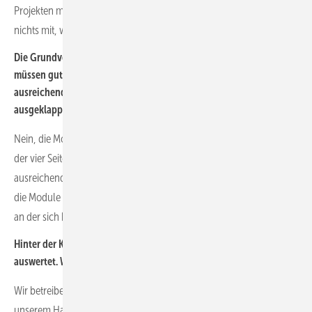
Projekten mit kurzer Laufzeit bekommt der Kunde davon oft gar
nichts mit, weil wir gar nicht zum Nachfüllen fahren müssen.
Die Grundversorgung läuft aber über die Solarmodule. Diese
müssen gut zur Sonne ausgerichtet sein, damit sie auch
ausreichend Strom liefern. Wie stellen sie das sicher, können die
ausgeklappt werden?
Nein, die Module sind fest im Turm verschraubt. Da sie aber an drei
der vier Seiten montiert sind, liefern sie über den Tag verteilt immer
ausreichend Strom. Unsere Techniker stellen den Turm so auf, dass
die Module gut zum Stand der Sonne ausgerichtet sind. Die Türseite,
an der sich keine Module befinden, wird nach Norden ausgerichtet.
Hinter der Kamera muss natürlich jemand sitzen, der die Bilder
auswertet. Wie funktioniert die Alarmkette?
Wir betreiben eine zertifizierte, rund um die Uhr besetzte Leitstelle in
unserem Hauptsitz in Ratingen – nicht im Ausland. Wenn jemand