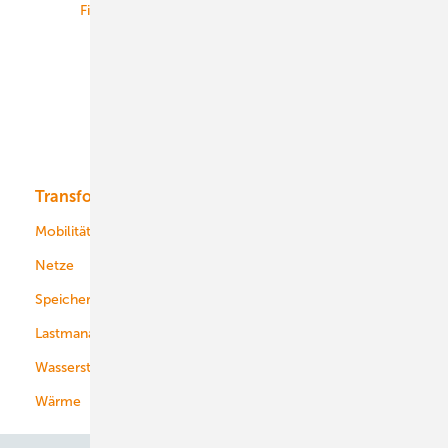
Finanzierung
Betrieb
Onshore-Wind
Offshore-Wind
Solar
Bioenergie
Transformation
Energieversorger
Service
Mobilität
Kommunen
Netze
Stadtwerke
Speicher
Energiekonzerne
Lastmanagement
Wasserstoff
Wärme