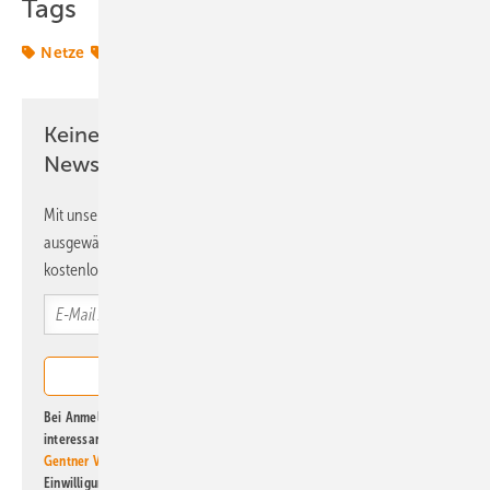
Tags
Netze
Sicherheit
Stromnetz
Transformation
Keine Zeit? Kein Problem mit dem ERE
Newsletter!
Mit unserem Newsletter erhalten Sie regelmäßig von uns
ausgewählte Informationen und Neuigkeiten, gebündelt und
kostenlos direkt ins Postfach.
Bei Anmeldung zu diesem Newsletter bin ich damit einverstanden, über
interessante Verlags- und Online-Angebote
der Marken der Alfons W.
Gentner Verlag GmbH & Co. KG
informiert zu werden. Diese
Einwilligung kann ich jederzeit widerrufen und eine Abmeldung ist