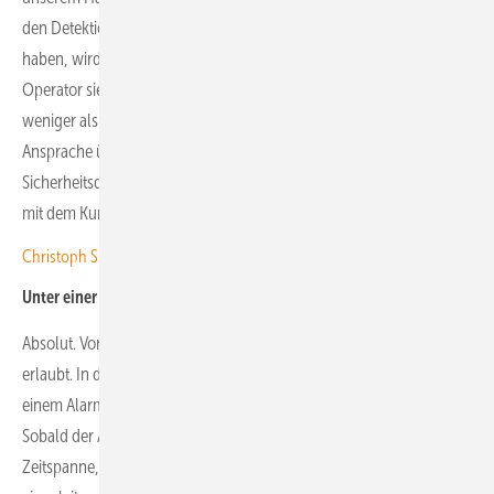
den Detektionsbereich betritt, den wir mit dem Kunden festgelegt
haben, wird ein kurzer Alarmclip in die Leitstelle gespielt. Unser
Operator sieht das. Er bewertet die Situation und leitet innerhalb von
weniger als einer Minute den nächsten Schritt ein – eine persönliche
Ansprache über den Lautsprecher am Turm, einen Anruf beim
Sicherheitsdienst oder bei der Polizei. Je nachdem, was individuell
mit dem Kunden vereinbart ist.
Christoph Siegle von Bauwatch: „Wir überlassen nichts dem Zufall“
Unter einer Minute – das ist ein enormer Druck auf die Operatoren?
Absolut. Vor allem in den Abendstunden. Da ist keine Ablenkung
erlaubt. In der Leitstelle gelten deshalb sehr klare Abläufe, denn bei
einem Alarm geht es um Sekunden und oft um enorme Werte.
Sobald der Alarm eingeht, hat das Team nur eine sehr kurze
Zeitspanne, um die Situation zu bewerten und die nächsten Schritte