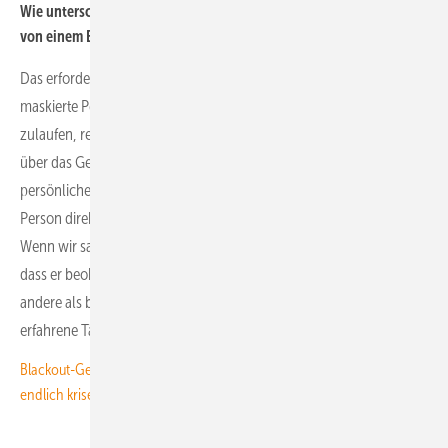
Wie unterscheiden die Operatoren einen harmlosen Spaziergänger
von einem Einbrecher?
Das erfordert Fingerspitzengefühl. Wenn wir sehen, dass drei
maskierte Personen mit einer Brechstange auf einen Container
zulaufen, reagieren wir natürlich anders, als wenn jemand mit Hund
über das Gelände spaziert. Entscheidend ist in beiden Fällen die
persönliche Ansprache über den Lautsprecher. Wir sprechen die
Person direkt an – nicht mit einem Tonband, sondern individuell.
Wenn wir sagen „Sie mit der grünen Jacke“, dann merkt jeder sofort,
dass er beobachtet wird. Die Reaktion darauf ist eine vollkommen
andere als bei einer automatischen Ansage. Das erkennen auch
erfahrene Täter, und genau das macht den Unterschied.
Blackout-Gefahr in Deutschland: 10 Maßnahmen, die unser Stromnetz
endlich krisenfest machen