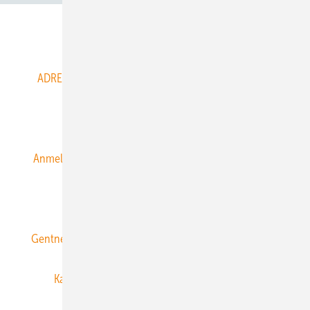
Abo- & Leserservice
ADRESSBUCH der WIND- und SOLARENERGIE
AGB
Alle Inhalte chronologisch
Anmelden
Anmeldung & Registrierung
Datenschutz
E-Paper
ERNEUERBARE ENERGIEN abonnieren
Gentner Energy Media
Gentner Verlag
Impressum
Karriere bei Gentner
Team
Mediaservice