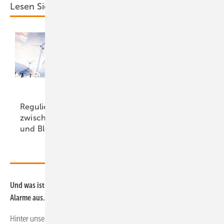
Lesen Sie auch:
Regulierung
Technologieoffenheit
zwischen Aufbruch
und Praxisnähe für
und
Blockade
Stabilität
Und was ist mit Tieren? Ein Reh oder ein Hase löst doch sicher auch
Alarme aus.
Hinter unseren Systemen liegt eine KI, die grundsätzlich