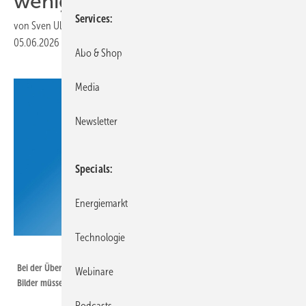
weniger als einer Minute“
Services
von
Sven Ullrich
05.06.2026
|
Druckvorschau
Abo & Shop
Media
Newsletter
Specials
Energiemarkt
Technologie
Velka Botička
Bei der Überwachung reicht es nicht aus, Videokameras aufzustellen. Die
Webinare
Bilder müssen auch ausgewertet werden.
Podcasts