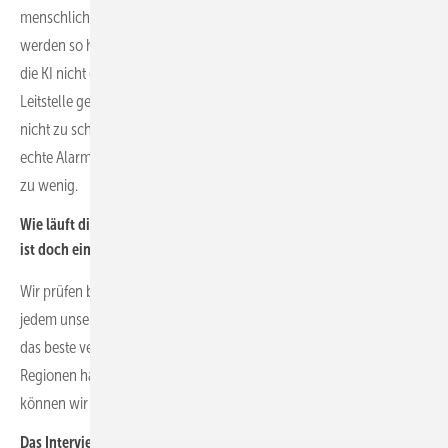
menschliche von tierischen Bewegungen unterscheidet. Tiere
werden so herausgefiltert. Es gibt natürlich Grenzfälle, bei denen
die KI nicht ganz sicher ist – dann wird der Alarm trotzdem in die
Leitstelle gespielt und manuell geprüft. Wir stellen die KI bewusst
nicht zu scharf ein, weil wir sichergehen wollen, dass wirklich jeder
echte Alarm bei uns aufläuft. Lieber einmal zu viel prüfen als einmal
zu wenig.
Wie läuft die Signalübertragung von der Kamera zur Leitstelle? Das
ist doch ein potenzieller Schwachpunkt.
Wir prüfen bei jedem Projekt vor Ort den Mobilfunkempfang. In
jedem unserer Systeme steckt eine Multi-SIM-Karte, die automatisch
das beste verfügbare Netz nutzt. Selbst in schlecht abgedeckten
Regionen haben wir Empfang. Falls es doch einmal eng wird,
können wir mit Signalverstärkern arbeiten.
Das Interview führte Sven Ullrich.