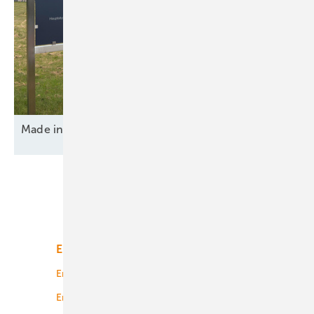
Made in Germany – von innen und
außen
Unsere Themen
Energiemarkt
Technologie
Energierecht
Planung
Energiemärkte weltweit
Logistik