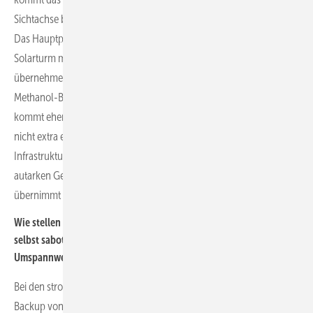
Sichtachse blockiert, zum Beispiel Gebäude oder Pflanzenwuchs.
Das Hauptprodukt, gerade bei Umspannwerken, ist der autarke
Solarturm mit Solarpaneelen an der Außenseite. Die Module
übernehmen die Grundversorgung. Im Inneren hat der Turm eine
Methanol-Brennstoffzelle als Backup. Das stromgebundene System
kommt eher selten zum Einsatz. Denn die Netzbetreiber wollen
nicht extra eine Stromversorgung installieren und auch keine eigene
Infrastruktur bereitstellen. Deshalb kommen in der Regel die
autarken Geräte zum Einsatz. Bauwatch stellt das System auf und
übernimmt alles Weitere, inklusive des Services.
Wie stellen Sie sicher, dass nicht zuerst die Sicherheitsanlage
selbst sabotiert wird, bevor jemand in den Solarpark oder das
Umspannwerk eindringt?
Bei den stromgebundenen Türmen haben wir immer einen Akku-
Backup von bis zu 96 Stunden. Wenn jemand das Kabel zieht, sehen