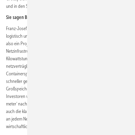
und in den Solarpark.
Sie sagen Bubble?
Franz-Josef Feilmeier: Ein Containergroßspeicher als Produkt ist
logistisch und kostenseitig optimiert, größer skaliert es nicht. Während
also ein Projekt mit zig solcher Einheiten eigene teure
Netzinfrastruktur und teure Pachtflächen braucht – und dann jede
Kilowattstunde am Energiemarkt kaufen und verkaufen und dafür mit
netzverträglichen Restriktionen durchs Netz muss – können dieselben
Containerspeicher co-located kombinierte Einnahmen erzielen,
schneller gebaut werden und freier agieren. Der Standalone-
Großspeicher-Hype renditehungriger, meist internationaler
Investoren wird also vorübergehen, während Speicher ‚behind-the-
meter‘ nachhaltig wirtschaftlich sind und bleiben. Daher haben wir
auch die klare Vision von einem „Speicher und Energiemanagement
an jedem Netzanschluss“ – einfach weil es überall Sinn macht und
wirtschaftlich ist.