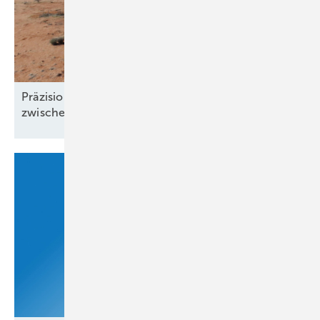
Präzision und Komplexität: Windgutachten
zwischen Klimawandel und
Windklau