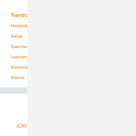
Bioenergie
Transformation
Energieversorger
Service
Mobilität
Kommunen
Netze
Stadtwerke
Speicher
Energiekonzerne
Lastmanagement
Wasserstoff
Wärme
Abo- & Leserservice
ADRESSBUCH der WIND- und SOLARENERGIE
AGB