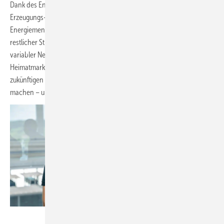
Dank des Energiefahrplans mit KI-basierten, Anlagen-individuellen
Erzeugungs- und Verbrauchsforecasts können überschüssige
Energiemengen hochpreisig aus dem Speicher eingespeist und
restlicher Strombedarf zu Zeiten günstiger Börsenstrompreise und
variabler Netzentgelte bezogen werden. Deutschland ist unser
Heimatmarkt und wir haben immer den Anspruch, alle aktuellen und
zukünftigen Energiemarktmöglichkeiten für unsere Kunden nutzbar zu
machen – und das ohne neue Abhängigkeiten oder laufende Kosten.
FENECON