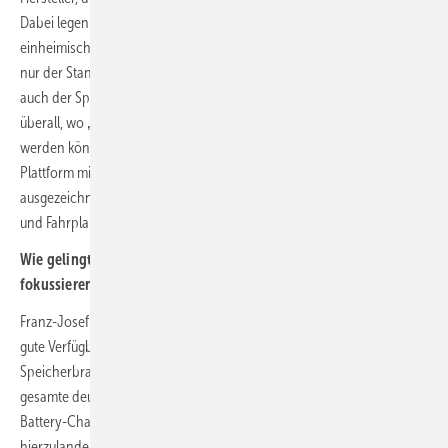
Dabei legen wir bei allen Komponenten großen Wert auf sichere,
einheimische Lieferketten. Und Großspeicher bedeutet für uns nicht
nur der Standalone-Speicher am Umspannwerk, sondern besonders
auch der Speicher am Solarpark, Industriestandort oder Ladepark –
überall, wo ‚behind-the-meter‘ bestehende Netzanschlüsse genutzt
werden können. Dafür bringen wir eine neue modulare Speicher-
Plattform mit auf die Messe, gepaart mit unserem vielfach
ausgezeichneten Energiemanagement mit KI-basiertem Forecasting
und Fahrplanmanagement.
Wie gelingt es Ihnen, sich so stark auf Deutschland zu
fokussieren, während andere alles aus China beziehen?
Franz-Josef Feilmeier: Entscheidend ist bei den Großspeichern die
gute Verfügbarkeit von neuen E-Fahrzeugbatterien. So groß wir uns als
Speicherbranche auch fühlen mögen – im letzten Jahr betrug der
gesamte deutsche Großspeichermarkt nach Zahlen der RWTH
Battery-Charts lediglich 2 Gigawattstunden. Gleichzeitig wurden
hierzulande 100 GWh in E-Fahrzeuge verbaut, ein Faktor von 50.