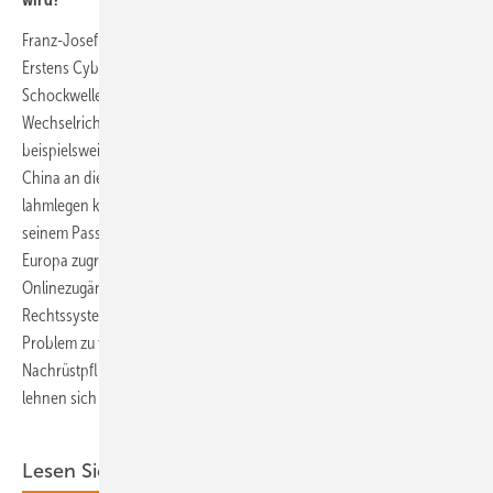
Franz-Josef Feilmeier: Politisch stehen derzeit zwei Ziele im Fokus.
Erstens Cybersicherheit: Durch die Branche geht gerade eine
Schockwelle wegen des EU-Förderverbots für chinesische
Wechselrichter – und das ist ja erst der Anfang. Dort denkt man
beispielsweise an das politische Erpressungspotenzial, das man
China an die Hand gibt, wenn es per Mausklick unser Energiesystem
lahmlegen kann. Aber sogar der einzelne Servicetechniker kann mit
seinem Passwortzugang oft auf Gigawatts an steuerbarer Leistung in
Europa zugreifen. Feindlich gesinnte Hacker könnten an solchen
Onlinezugängen aus China und ohne Gültigkeit des europäischen
Rechtssystems interessiert sein. Als wir es 2012 mit dem 50,2 Hz-
Problem zu tun hatten, hat sich die Politik sogar für eine
Nachrüstpflicht aller betroffenen Wechselrichter entschieden, daran
lehnen sich aktuelle Diskussionen an.
Lesen Sie auch: