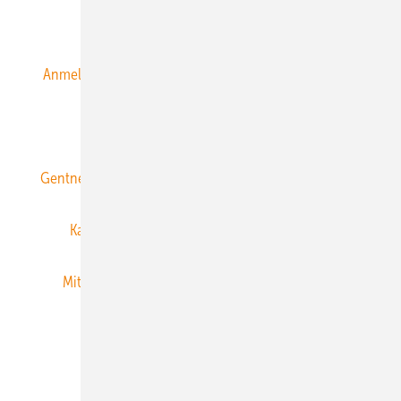
Alle Inhalte chronologisch
Anmelden
Anmeldung & Registrierung
Datenschutz
E-Paper
ERNEUERBARE ENERGIEN abonnieren
Gentner Energy Media
Gentner Verlag
Impressum
Karriere bei Gentner
Team
Mediaservice
Mitgliedschaften und Engagement
Newsletter
Privacy Manager
RSS-Feed
Veranstaltungen / Webinare