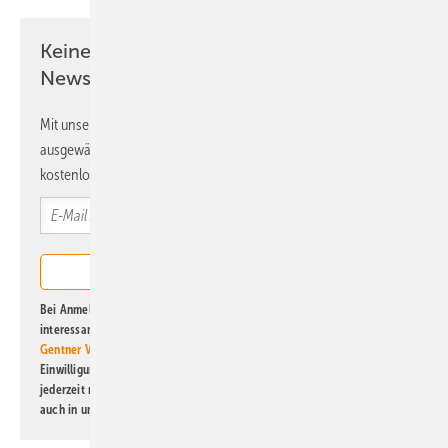
Keine Zeit? Kein Problem mit dem ERE
Newsletter!
Mit unserem Newsletter erhalten Sie regelmäßig von uns
ausgewählte Informationen und Neuigkeiten, gebündelt und
kostenlos direkt ins Postfach.
Bei Anmeldung zu diesem Newsletter bin ich damit einverstanden, über
interessante Verlags- und Online-Angebote
der Marken der Alfons W.
Gentner Verlag GmbH & Co. KG
informiert zu werden. Diese
Einwilligung kann ich jederzeit widerrufen und eine Abmeldung ist
jederzeit möglich. Informationen zum Umgang mit Daten finden Sie
auch in unserer
Datenschutzerklärung
.