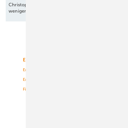
Christoph Siegle von Bauwatch: „Wir reagieren in
weniger als einer
Minute“
Unsere Themen
Energiemarkt
Technologie
Energierecht
Planung
Energiemärkte weltweit
Logistik
Finanzierung
Betrieb
Onshore-Wind
Offshore-Wind
Solar