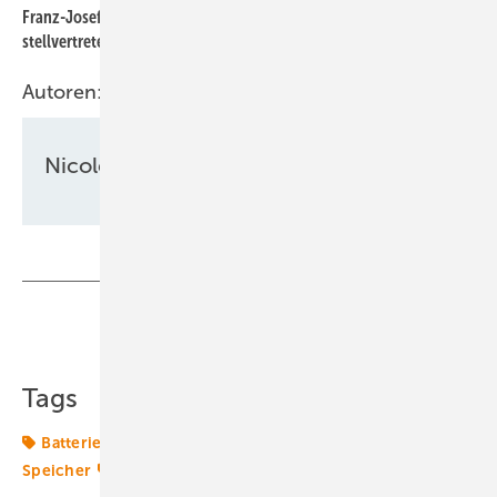
Franz-Josef und Stefan Feilmeier, Geschäftsführer und
stellvertretender Geschäftsführer des Speicherherstellers Fenecon
Autoren:
Nicole Weinhold
Teilen
Link kopieren
Tags
Batterie
Hybridkraftwerk
Photovoltaikanlage
Speicher
Transformation