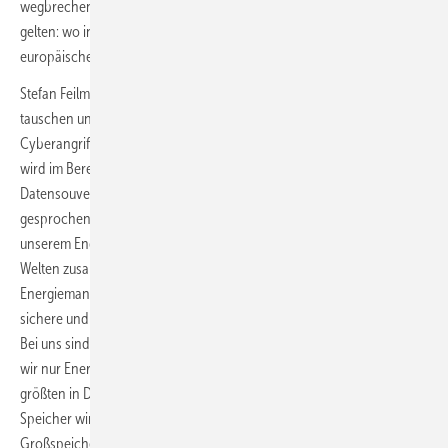
wegbrechende Automotive-Mengen ersetzen. Daher wird künftig
gelten: wo in Europa Steuergeld fließt, wird auch die umfassende
europäische Fertigung Vorgabe sein.
Stefan Feilmeier: Wir sind beide Reserveoffiziere der Bundeswehr und
tauschen uns regelmäßig mit Sicherheitsbehörden aus, denn
Cyberangriffe auf die Energieinfrastruktur finden täglich statt. Parallel
wird im Bereich der öffentlichen Verwaltung viel über
Datensouveränität und den Wert von Open-Source-Software
gesprochen. Mit unserem Cybersicherheit-by-Design-Ansatz und
unserem Engagement in der OpenEMS Association bringen wir diese
Welten zusammen - denn dezentrale Speicher mit intelligentem
Energiemanagement bieten die Chance für eine wirklich resiliente,
sichere und unabhängige Energieversorgung.
Bei uns sind Speicher und Energiemanagement eine Einheit. Wären
wir nur Energiemanagementsystem-Anbieter, wären wir einer der
größten in Deutschland. Diese Erfahrung bringen wir dorthin, wo
Speicher wirklich Sinn ergeben – nicht nur in die Bubble „Standalone-
Großspeicher auf dem freien Feld“, sondern an den Industriestandort