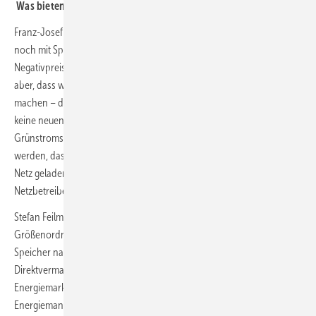
Was bieten Sie beim Thema Co-Location mit PV?
Franz-Josef Feilmeier: Neue Solarparks machen am Energiemarkt nur
noch mit Speicher Sinn und bei jungen Parks ohne Vergütung bei
Negativpreisen erhöhen Speicher die Wirtschaftlichkeit. Wichtig ist
aber, dass wir nicht denselben Fehler wie bei den PV-Heimspeichern
machen – den nimmt uns die Politik immer noch sehr übel: lasst uns
keine neuen „Winterschläfer“ bauen. Wichtig ist also, dass auch
Grünstromspeicher technisch und beim Messkonzept so gebaut
werden, dass sie nicht nur aus der PV-Anlage, sondern auch aus dem
Netz geladen werden können. Die Politik wird dafür sorgen, dass die
Netzbetreiber auch Bezugsleistung dafür bereitstellen werden.
Stefan Feilmeier: Dasselbe gilt natürlich auch für Dachanlagen aller
Größenordnungen: hier werden aktuell auch viele Anlagen mit
Speicher nachgerüstet. Diese können wir mit
Direktvermarktungspartnern ebenso einfach und ertragreich an den
Energiemarkt anbinden. Alle Anlagen nutzen bei uns das gleiche
Energiemanagementsystem und dieselben Vermarkter-Schnittstellen.