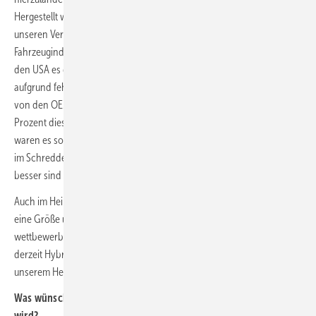
Hergestellt wird allerdings mehr als verbaut: Es bleiben also in
unseren Verhältnissen massenhaft Batterien aus der
Fahrzeugindustrie übrig, beispielsweise wenn ein neuer Präsident in
den USA es deutschen Elektroautoherstellern schwer macht oder
aufgrund fehlender Chips zeitweise Bänder still stehen. Wir wissen
von den OEMs und Zulieferern, dass typischerweise mindestens fünf
Prozent dieser Premium-Automotive-Batterien – und letztes Jahr
waren es sogar mehr als 5 GWh – übrig bleiben. Und dann landen sie
im Schredder und werden direkt recycelt, obwohl sie qualitativ sogar
besser sind als kostenoptimierte, großformatige LFP-Zellen.
Auch im Heim- und Gewerbespeicherbereich haben wir mittlerweile
eine Größe und damit Skalierung erreicht, mit der wir
wettbewerbsfähig in Deutschland produzieren können. So bauen wir
derzeit Hybridwechselrichter- und Batteriemodulproduktionen in
unserem Heimspeicherwerk in Süddeutschland auf.
Was wünschen Sie sich von der Politik, damit Europa resilienter
wird?