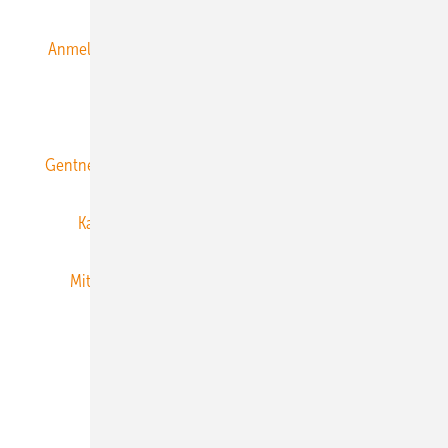
Anmeldung & Registrierung
Datenschutz
E-Paper
ERNEUERBARE ENERGIEN abonnieren
Gentner Energy Media
Gentner Verlag
Impressum
Karriere bei Gentner
Team
Mediaservice
Mitgliedschaften und Engagement
Newsletter
Privacy Manager
RSS-Feed
Veranstaltungen / Webinare