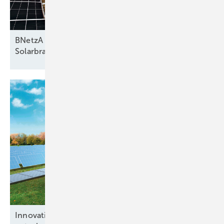
BNetzA entwirft Reform zu Netzentgelten –
Solarbranche
warnt
Innovative Konzepte bei Hybridparks