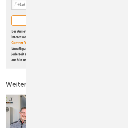
Bei Anmeldung zu diesem Newsletter bin ich damit einverstanden, über
interessante Verlags- und Online-Angebote
der Marken der Alfons W.
Gentner Verlag GmbH & Co. KG
informiert zu werden. Diese
Einwilligung kann ich jederzeit widerrufen und eine Abmeldung ist
jederzeit möglich. Informationen zum Umgang mit Daten finden Sie
auch in unserer
Datenschutzerklärung
.
Weitere Inhalte