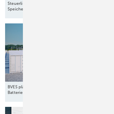
Steuerliche Vereinfachungen für Ökostrom und
Speicher treten zum Jahreswechsel in
Kraft
BVES plädiert für dynamische Netzentgelte für
Batteriespeicher