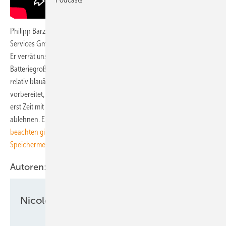
Philipp Barz, Senior Manager bei IE2S (Intelligent Energy System
Services GmbH), ist Experte für die Realisierung von Großspeichern.
Er verrät uns, was alles zu beachten ist, wenn es um die Planung eines
Batteriegroßspeichers geht. Soviel steht fest: Sehr viele Planer gehen
relativ blauäugig in ein solches Vorhaben. Sprich: Sie sind so schlecht
vorbereitet, dass die gut ausgelasteten Speicherhersteller gar nicht
erst Zeit mit ihnen verschwenden und sie als Kunden schlicht
ablehnen. Erstmal Hausaufgaben machen heißt es da.
Was es zu
beachten gibt, sagte uns Philipp Barz in einem Gespräch auf der
Speichermesse Volta X.
Autoren:
Nicole Weinhold