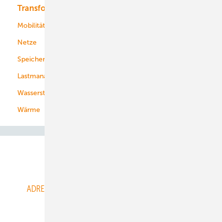
Transformation
Energieversorger
Service
Mobilität
Kommunen
Netze
Stadtwerke
Speicher
Energiekonzerne
Lastmanagement
Wasserstoff
Wärme
Abo- & Leserservice
ADRESSBUCH der WIND- und SOLARENERGIE
AGB
Alle Inhalte chronologisch
Anmelden