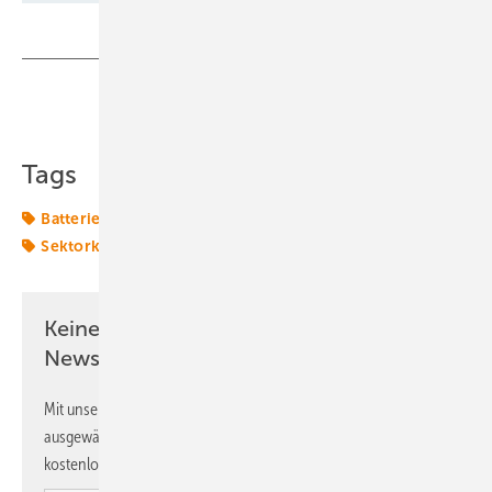
Teilen
Link kopieren
Tags
Batterie
Gewerbespeicher
Großspeicher
PPA
Sektorkopplung
Speicher
Transformation
Keine Zeit? Kein Problem mit dem ERE
Newsletter!
Mit unserem Newsletter erhalten Sie regelmäßig von uns
ausgewählte Informationen und Neuigkeiten, gebündelt und
kostenlos direkt ins Postfach.