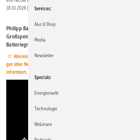
von
Nicole Weinhold
18.01.2026
|
Druckvorschau
Services
Abo & Shop
Philipp Barz, Experte für die Realisierung von
Großspeichern, sagt, was zu beachten ist, wenn es um
Media
Batteriegroßspeicher geht.
Newsletter
Abonnieren Sie unseren Youtube-Channel und Sie sind immer
gut über Neuigkeiten zur Transformation des Energiesystems
informiert.
Specials
Energiemarkt
Technologie
Webinare
Podcasts