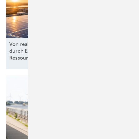
Von reaktiv zu steuernd: Wie Energieprojekte
durch Echtzeit-KPIs und dynamische
Ressourcenplanung effizienter
werden