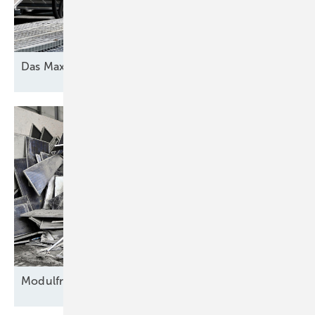
Das Maximum
herausholen
Modulfriedhof für
Rohstoffe