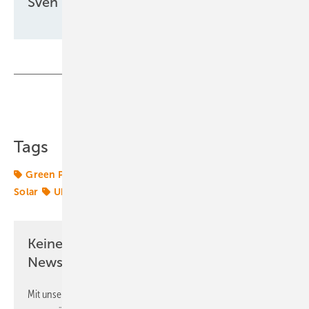
Sven Ullrich
Teilen
Link kopieren
Tags
Green Planet Energy
Greenpeace
Photovoltaik
Solar
Ukraine
Wärme
Keine Zeit? Kein Problem mit dem ERE
Newsletter!
Mit unserem Newsletter erhalten Sie regelmäßig von uns