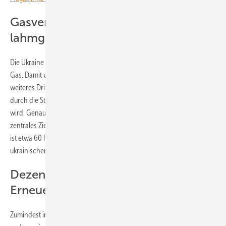
Gasversorgung weitgehend
lahmgelegt
Die Ukraine erzeugt ihre Wärme aktuell zu 70 Prozent aus fossilem
Gas. Damit versorgt es Gebäude zu einem Drittel über Fernwärme. Ein
weiteres Drittel kommt aus der Kraft-Wärme-Kopplung, bei der die
durch die Stromerzeugung im Gaskraftwerk anfallende Wärme genutzt
wird. Genau diese zivile Infrastruktur ist seit Oktober 2025 wieder
zentrales Ziel der Angriffe Russlands. Nach Angaben von Greenpeace
ist etwa 60 Prozent der Gasversorgung bereits lahmgelegt. Vielen
ukrainischen Haushalten steht erneut ein schwieriger Winter bevor.
Dezentraler Wiederaufbau mit
Erneuerbaren
Zumindest in dem fünfstöckigen Haus mit 60 Wohnungen wird dies