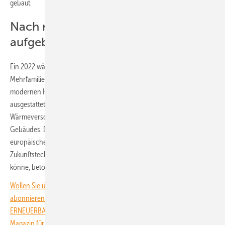
gebaut.
Nach russischem Angriff wieder
aufgebaut
Ein 2022 während der russischen Besatzung schwer beschädigtes
Mehrfamilienhaus wurde dort vollständig erneuert und mit einem
modernen Heizsystem aus Geothermie und Wärmepumpen
ausgestattet. Die Energie für den Betrieb der resilienten
Wärmeversorgung liefert eine Photovoltaikanlage auf dem Dach des
Gebäudes. Das Pilotprojekt für nachhaltigen Wiederaufbau zeige, wie
europäische Hilfen die Wärmeversorgung in der Ukraine mit
Zukunftstechnologie sicherer, bezahlbarer und unabhängiger machen
könne, betonen die Projektpartner.
Wollen Sie über die Energiewende auf dem Laufenden bleiben? Dann
abonnieren Sie einfach den kostenlosen Newsletter von
ERNEUERBARE ENERGIEN – dem größten verbandsunabhängigen
Magazin für erneuerbare Energien in Deutschland!