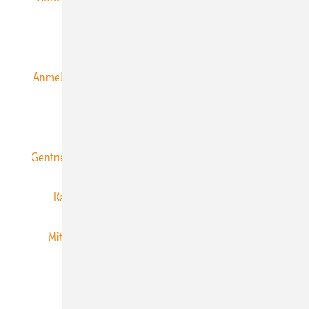
Alle Inhalte chronologisch
Anmelden
Anmeldung & Registrierung
Datenschutz
E-Paper
ERNEUERBARE ENERGIEN abonnieren
Gentner Energy Media
Gentner Verlag
Impressum
Karriere bei Gentner
Team
Mediaservice
Mitgliedschaften und Engagement
Newsletter
Privacy Manager
RSS-Feed