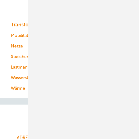
Bioenergie
Transformation
Energieversorger
Service
Mobilität
Kommunen
Netze
Stadtwerke
Speicher
Energiekonzerne
Lastmanagement
Wasserstoff
Wärme
Abo- & Leserservice
ADRESSBUCH der WIND- und SOLARENERGIE
AGB