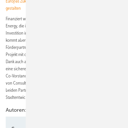
Europas Zukunft mit heimischen Unternehmen sicher und grün
gestalten
Finanziert wurde das Projekt von den Kund:innen von Green Planet
Energy, die im Fördertarif zusätzlich zum Energiepreis eine Abgabe zur
Investition in erneuerbare Energien bezahlen. Ein Teil des Geldes
kommt aber auch von der Umweltstiftung Greenpeace als zentralem
Förderpartner. „Ein großer Dank geht an unsere Kund:innen, die das
Projekt mit dem Fördertarif ermöglicht haben. Und natürlich geht der
Dank auch an alle Beteiligten und Engagierten vor Ort. Sie zeigen, dass
eine sichere und friedliche Zukunft erneuerbar ist“, sagt Nils Müller,
Co-Vorstand bei Green Planet Energy. Unterstützt wurde das Projekt
von Consulting IC Ukraine und CES Clean Energy Solutions. Diese
beiden Partner lieferten die Grundlagen für die nachhaltige
Stadtentwicklungsstrategie der Stadt.
Autoren: