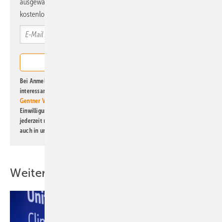
ausgewählte Informationen und Neuigkeiten, gebündelt und
kostenlos direkt ins Postfach.
Bei Anmeldung zu diesem Newsletter bin ich damit einverstanden, über
interessante Verlags- und Online-Angebote
der Marken der Alfons W.
Gentner Verlag GmbH & Co. KG
informiert zu werden. Diese
Einwilligung kann ich jederzeit widerrufen und eine Abmeldung ist
jederzeit möglich. Informationen zum Umgang mit Daten finden Sie
auch in unserer
Datenschutzerklärung
.
Weitere Inhalte