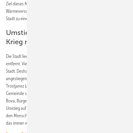
Ziel dieses Masterplans ist es, Konzepte für eine nachhaltige
Wärmeversorgung in großen Wohngebäuden zu etablieren und die
Stadt zu einem Modell für die gesamte Ukraine zu machen.
Umstieg auf Erneuerbare auch im
Krieg möglich
Die Stadt liegt nur rund 35 Kilometer von der russischen Grenze
entfernt. Viele Menschen aus der Umgebung suchen Schutz in der
Stadt. Deshalb ist die Zahl der Bewohner:innen in letzter Zeit
angestiegen. „Trotz der russischen Angriffe haben wir uns in
Trostjanez bewusst für einen Wiederaufbau entschieden, der unsere
Gemeinde stärker und energieunabhängiger macht“, erklärt Yuriy
Bova, Bürgermeister von Trostjanez. „Das Gebäude beweist, dass der
Umstieg auf erneuerbare Energien auch im Krieg möglich ist – und
den Menschen etwas Wesentliches gibt: das Gefühl eines Zuhauses,
das immer warm und vor Bedrohungen geschützt ist.“