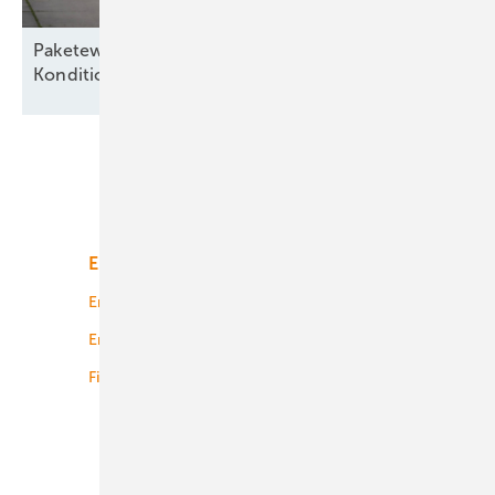
Paketeweise – „Besserer Service, bessere
Konditionen“ für alte
Seewindparks
Unsere Themen
Energiemarkt
Technologie
Energierecht
Planung
Energiemärkte weltweit
Logistik
Finanzierung
Betrieb
Onshore-Wind
Offshore-Wind
Solar