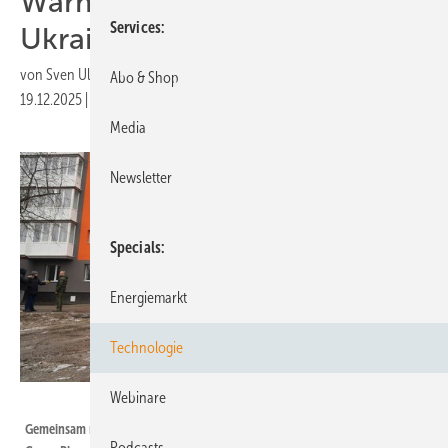
Wärmeversorgung in der
Services
Ukraine auf
von
Sven Ullrich
Abo & Shop
19.12.2025
|
Druckvorschau
Media
Newsletter
Specials
Energiemarkt
Technologie
Webinare
Ivan Canabrava/Kick Stokvis/Greenpeace
Gemeinsam mit der Stadt Trostjanez und der Ökoenergiegenossenschaft
Podcasts