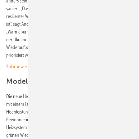
anders sein. Es wird seit Ende 2023 erneuert und auch energetisch
saniert. „Das Pilotprojekt zeigt, wie wichtig ein dezentraler und
resilienter Wiederaufbau mit erneuerbaren Energien statt fossilem Gas
ist“, sagt Andree Böhling, Projektleiter von Greenpeace.
„Wärmepumpen, Geothermie und Solarenergie versorgen erstmals in
der Ukraine ein großes Wohngebäude vollständig – und sollten beim
Wiederaufbau mit EU-Finanzierung gegenüber Gasheizungen
priorisiert werden“, fordert er.
Solarpower Europe fordert Umdenken bei Energiesicherheit
Modell für die gesamte Ukraine
Die neue Heizungsanlage umfasst unter anderem fünf Wärmespeicher
mit einem Fassungsvermögen von jeweils rund 2000 Litern. Ein
Hochleistungs-Wärmetauscher bereitet das Warmwasser für die
Bewohner:innen. Insgesamt hat Greenpeace 218.000 Euro in das
Heizsystem investiert. Das Projekt ist Teil des Masterplans für einen
grünen Wiederaufbau, den die Stadt Trostjanez 2023 entwickelt hat.