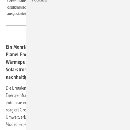
Green Planet Energy hat Greenpeace ein Mehrfamilienhaus in der
ostukrainischen Stadt Trostjanez mit einem regenerativen Wärmesystem
ausgestattet.
Ein Mehrfamilienhaus wurde in Kooperation mit Green
Planet Energy mit einer Geothermie- und
Wärmepumpenanlage ausgestattet. Diese werden mit
Solarstrom betrieben. Das Projekt ist Teil der
nachhaltigen Wiederaufbaustrategie der Stadt Trostjanez.
Die brutalen russischen Angriffe in der Ukraine gelten in der Regel der
Energieinfrastruktur. Die Menschen sollen mürbe gemacht werden,
indem sie im Winter in kalten Wohnungen ausharren müssen. Darauf
reagiert Greenpeace. Gemeinsam mit Green Planet Energy hat der
Umweltverband in der ostukrainischen Stadt Trostjanez ein
Modellprojekt für nachhaltige und unabhängige Wärmeversorgung