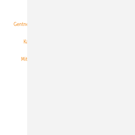
ERNEUERBARE ENERGIEN abonnieren
Gentner Energy Media
Gentner Verlag
Impressum
Karriere bei Gentner
Team
Mediaservice
Mitgliedschaften und Engagement
Newsletter
Privacy Manager
RSS-Feed
Veranstaltungen / Webinare
© 2026 ERNEUERBARE ENERGIEN