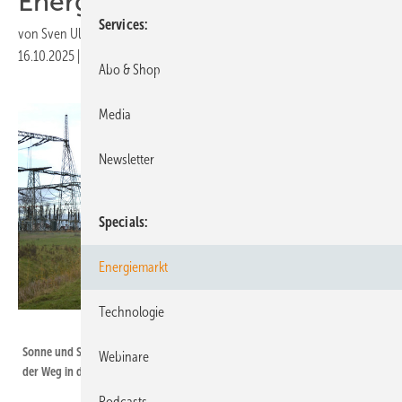
Energiesicherheit
Services
von
Sven Ullrich
16.10.2025
|
Druckvorschau
Abo & Shop
Media
Newsletter
Specials
Energiemarkt
Technologie
Velka Botička
Sonne und Speicher nutzen, statt nur Kohle, Öl und Gas zu lagern: So sollte
Webinare
der Weg in die Energiesicherheit in Zukunft aussehen.
Podcasts