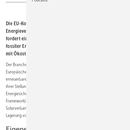
Die EU-Kommission will den Sicherheitsrahmen für die
Energieversorgung überarbeiten. Die Solarbranche
fordert ein Umdenken: weg von der Lagerhaltung
fossiler Energien hin zu einem aktiven Sicherheitssystem
mit Ökostrom und Speichern.
Der Branchenverband Solarpower Europe fordert, dass die
Europäische Union ihre Strategie zur Energiesicherheit auf
erneuerbare Energien, Flexibilität und Elektrifizierung ausrichtet. In
ihrer Stellungnahme zur Überarbeitung des EU-
Energiesicherheitsrahmens (Revision of the EU Energy Security
Framework) durch die EU-Kommission plädiert der europäische
Solarverband für eine europäische Energieresilienz, die über die
Lagerung von fossilen Brennstoffen für Notfälle hinausgeht.
Eigenes Energiesystem