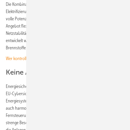
Die Kombination aus Ökostrom, Speicher, Flexibilität und
Elektrifizierung ist aber nur ein Schritt hin zur Energiesicherheit. Das
volle Potenzial können diese Technologien unter anderem mit dem
Angebot flexibler Strom-, Ausgleichsenergie- und
Netzstabilitätsdienstleistungen ausschöpfen. Wenn ein solcher Markt
entwickelt wird, können die Erneuerbaren komplett die fossilen
Brennstoffe ersetzen, die traditionell diese Rolle übernehmen.
Wer kontrolliert die Software für die Steuerung von Batteriespeichern?
Keine Abstriche bei Cybersicherheit
Energiesicherheit bedeutet aber auch die Schaffung eines robusten
EU-Cybersicherheitsrahmens. Diese muss zum Schutz dezentraler
Energiesysteme und Wechselrichter etabliert werden. Dies müsse
auch harmonisierte Standards für die Kommunikation und
Fernsteuerung der Anlagen umfassen. Bei der Fernsteuerung sollten
strenge Beschränkungen etabliert werden, damit niemand Unbefugter
die Anlagen einfach abschalten kann. Es sollten aber grundsätzlich