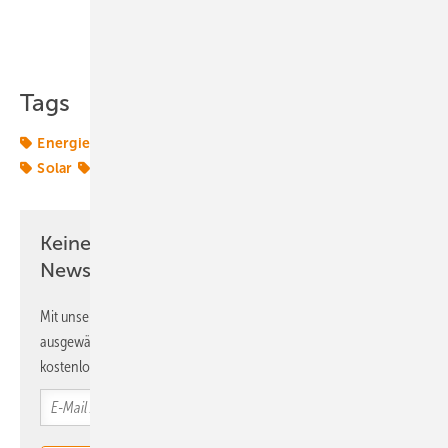
Teilen
Link kopieren
Tags
Energiemarkt
Energiemärkte weltweit
Flexibilität
Solar
SolarPower Europe
Speicher
Strategie
Keine Zeit? Kein Problem mit dem ERE
Newsletter!
Mit unserem Newsletter erhalten Sie regelmäßig von uns
ausgewählte Informationen und Neuigkeiten, gebündelt und
kostenlos direkt ins Postfach.