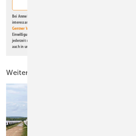
Bei Anmeldung zu diesem Newsletter bin ich damit einverstanden, über
interessante Verlags- und Online-Angebote
der Marken der Alfons W.
Gentner Verlag GmbH & Co. KG
informiert zu werden. Diese
Einwilligung kann ich jederzeit widerrufen und eine Abmeldung ist
jederzeit möglich. Informationen zum Umgang mit Daten finden Sie
auch in unserer
Datenschutzerklärung
.
Weitere Inhalte