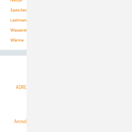
Netze
Stadtwerke
Speicher
Energiekonzerne
Lastmanagement
Wasserstoff
Wärme
Abo- & Leserservice
ADRESSBUCH der WIND- und SOLARENERGIE
AGB
Alle Inhalte chronologisch
Anmelden
Anmeldung & Registrierung
Datenschutz
E-Paper