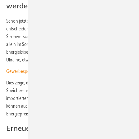
werden
Schon jetzt spielen Solarenergie und Batteriespeichersysteme eine
entscheidende Rolle bei der Sicherung der europäischen
Stromversorgung. Nach Angaben von Solarpower Europe sparten sie
allein im Sommer 2022, also in der Spitzenzeit der europäischen
Energiekrise aufgrund des brutalen Überfalls Russlands auf die
Ukraine, etwa 29 Milliarden Euro bei Importen fossiler Brennstoffe ein.
Gewerbespeicher sorgt in Litauen für Energiesicherheit
Dies zeige, dass Europa durch die Beschleunigung von Solar-,
Speicher- und Flexibilitätslösungen seine Abhängigkeit von
importierten fossilen Brennstoffen dauerhaft reduzieren könne. Damit
können auch die Verbraucher vor unsicheren und schwankenden
Energiepreisen geschützt werden.
Erneuerbare stabilisieren das Netz