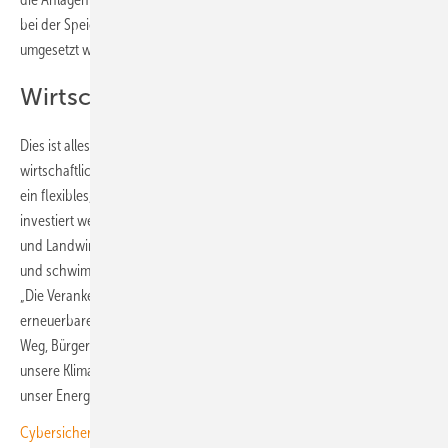
bei der Speicherung von Daten die strengen EU-Anforderungen
umgesetzt werden.
Wirtschaft und Klima schützen
Dies ist alles notwendig, um eine Widerstandsfähigkeit gegen
wirtschaftliche und klimatische Schocks aufzubauen. Dazu müsse in
ein flexibles, dekarbonisiertes System auf Basis erneuerbarer Energien
investiert werden, das Bürger vor volatilen Energiepreisen schütze
und Landwirtschaft und Biodiversität durch Lösungen wie Agri-PV
und schwimmende Photovoltaik unterstütze, wie Dries Acke betont.
„Die Verankerung von Europas Energiesicherheitsstrategie in
erneuerbaren Energien, Elektrifizierung und Flexibilität ist der sicherste
Weg, Bürger zu schützen, die Wettbewerbsfähigkeit zu stärken und
unsere Klimaziele zu erreichen. Die Energiewende beschleunigt sich;
unser Energiesicherheitsrahmen muss sich anpassen“, fordert er.
Cybersicherheit für Wind- und Solarparks: Worauf Betreiber jetzt