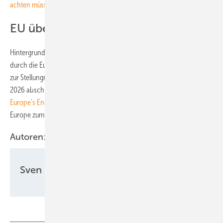
achten müssen
EU überarbeitet Sicherheitsrahmen
Hintergrund ist die Überarbeitung des EU-Energiesicherheitsrahmens
durch die Europäische Kommission. Diese hatte betroffene Branchen
zur Stellungnahme aufgefordert, um die Überarbeitung bis Anfang
2026 abschließen zu können. Das Positionspapier „
Securing
Europe’s Energy Future
“ steht auf der Internetseite von Solarpower
Europe zum Download bereit.
Autoren:
Sven Ullrich