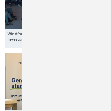
Windforce diskutiert: Was erneuert das
Investorenvertrauen in der
Offshore-Windkraft?