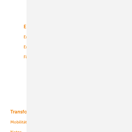
Unsere Themen
Energiemarkt
Technologie
Energierecht
Planung
Energiemärkte weltweit
Logistik
Finanzierung
Betrieb
Onshore-Wind
Offshore-Wind
Solar
Bioenergie
Transformation
Energieversorger
Service
Mobilität
Kommunen