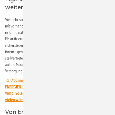
weiterentwickeln
Vielmehr sollten die Erneuerbaren ausgebaut werden. Diese können
mit vorhandenen Rohstoffen wie Sonne, Wind und Biobrennstoffen
in Kombination mit Speichern sowie Flexibilitäts- und
Elektrifizierungstechnologien die Energieversorgung auch in Krisen
sicherstellen. „Europas Energiesicherheitsstrategie muss sich mit
ihrem eigenen Energiesystem weiterentwickeln“, betont Dries Acke,
stellvertretender Geschäftsführer von Solarpower Europe, mit Blick
auf die Möglichkeiten, mit Solar, Flexibilität und Elektrifizierung die
Versorgung auf sichere Beine zu stellen.
Abonnieren Sie den YouTube-Kanal von ERNEUERBARE
ENERGIEN – und erfahren Sie Neues über die Energiewende mit
Wind, Solar, Bioenergie, Speichertechnologie, Wasserstoff und
vielen weiteren Themen.
Von Energieimporten unabhängig