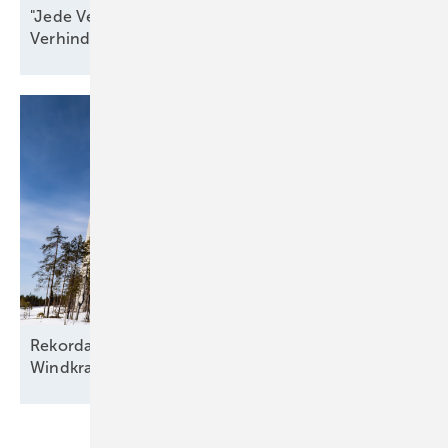
"Jede Verzögerung ist ein Beitrag zur
Verhinderung von
Resilienz"
Rekordausbau mit zehn aufgehenden Sternen am
Windkraftfirmament