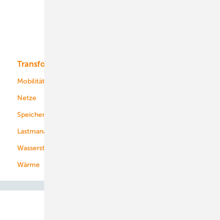
Offshore-Wind
Solar
Bioenergie
Transformation
Energieversorger
Service
Mobilität
Kommunen
Netze
Stadtwerke
Speicher
Energiekonzerne
Lastmanagement
Wasserstoff
Wärme
Abo- & Leserservice