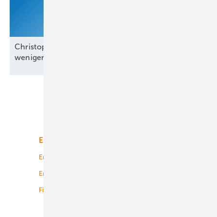
Christoph Siegle von Bauwatch: „Wir reagieren in
weniger als einer
Minute“
Unsere Themen
Energiemarkt
Technologie
Energierecht
Planung
Energiemärkte weltweit
Logistik
Finanzierung
Betrieb
Onshore-Wind