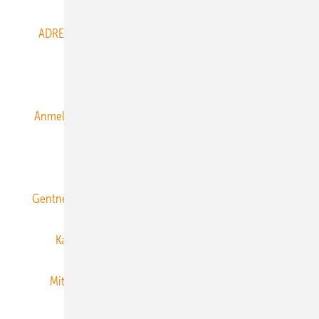
ADRESSBUCH der WIND- und SOLARENERGIE
AGB
Alle Inhalte chronologisch
Anmelden
Anmeldung & Registrierung
Datenschutz
E-Paper
ERNEUERBARE ENERGIEN abonnieren
Gentner Energy Media
Gentner Verlag
Impressum
Karriere bei Gentner
Team
Mediaservice
Mitgliedschaften und Engagement
Newsletter