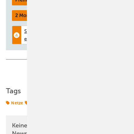
Industrie bei ihren Planungen. | 64
2 Monate kostenlos testen
Teilen
Link kopieren
Tags
Netze
Transformation
Keine Zeit? Kein Problem mit dem ERE
Newsletter!