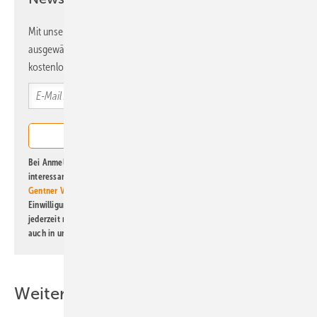
Mit unserem Newsletter erhalten Sie regelmäßig von uns
ausgewählte Informationen und Neuigkeiten, gebündelt und
kostenlos direkt ins Postfach.
Bei Anmeldung zu diesem Newsletter bin ich damit einverstanden, über
interessante Verlags- und Online-Angebote
der Marken der Alfons W.
Gentner Verlag GmbH & Co. KG
informiert zu werden. Diese
Einwilligung kann ich jederzeit widerrufen und eine Abmeldung ist
jederzeit möglich. Informationen zum Umgang mit Daten finden Sie
auch in unserer
Datenschutzerklärung
.
Weitere Inhalte