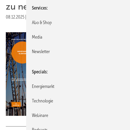
zu neuen Wegen
Services
08.12.2025
|
Veröffentlicht in
Ausgabe 10-2025
Abo & Shop
Media
Newsletter
Specials
Energiemarkt
Technologie
Webinare
Foto: SPIE, Grafik: Bundesnetzagentur
Podcasts