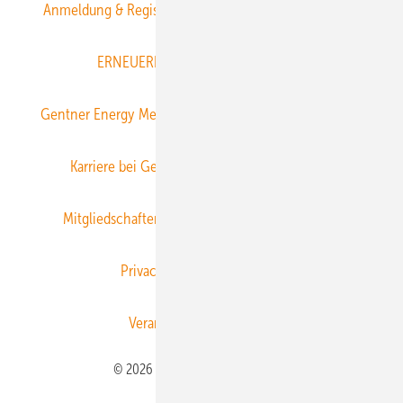
Anmeldung & Registrierung
Datenschutz
E-Paper
ERNEUERBARE ENERGIEN abonnieren
Gentner Energy Media
Gentner Verlag
Impressum
Karriere bei Gentner
Team
Mediaservice
Mitgliedschaften und Engagement
Newsletter
Privacy Manager
RSS-Feed
Veranstaltungen / Webinare
© 2026 ERNEUERBARE ENERGIEN