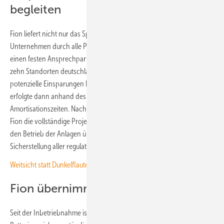
begleiten
Fion liefert nicht nur das Speichersystem, sondern begleitet die
Unternehmen durch alle Prozessphasen des Projekts und stellt ihnen
einen festen Ansprechpartner zur Seite. Im konkreten Fall wurden an
zehn Standorten deutschlandweit Batteriespeicher simuliert und
potenzielle Einsparungen berechnet. Die Priorisierung der Standorte
erfolgte dann anhand des Investitionsvolumens und der
Amortisationszeiten. Nach Analyse und technischer Überprüfung hat
Fion die vollständige Projektleitung für die Technik, Regulierung und
den Betrieb der Anlagen übernommen, einschließlich der
Sicherstellung aller regulatorischen Anforderungen.
Weitsicht statt Dunkelflaute
Fion übernimmt die Betriebsführung
Seit der Inbetriebnahme ist Fion für die intelligente Steuerung der