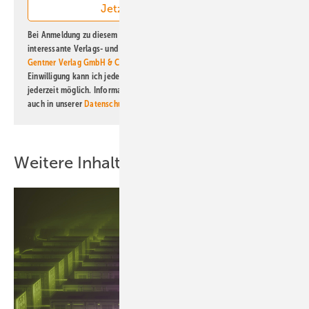
Bei Anmeldung zu diesem Newsletter bin ich damit einverstanden, über
interessante Verlags- und Online-Angebote
der Marken der Alfons W.
Gentner Verlag GmbH & Co. KG
informiert zu werden. Diese
Einwilligung kann ich jederzeit widerrufen und eine Abmeldung ist
jederzeit möglich. Informationen zum Umgang mit Daten finden Sie
auch in unserer
Datenschutzerklärung
.
Weitere Inhalte