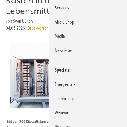
Kosten in der
Services
Lebensmittelindustrie
von
Sven Ullrich
Abo & Shop
04.06.2026
|
Druckvorschau
Media
Newsletter
Specials
Energiemarkt
Technologie
Webinare
Fion Energy
Mit den 200 Kilowattstunden Volumen kann der Speicher sowohl
Podcasts