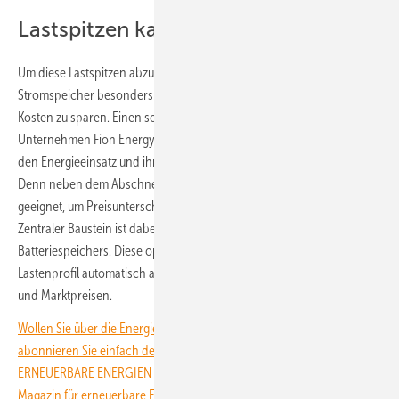
Lastspitzen kappen
Um diese Lastspitzen abzuschneiden, eignen sich intelligente
Stromspeicher besonders gut, um wirkungsvoll gegenzusteuern und
Kosten zu sparen. Einen solchen Speicher hat das Berliner
Unternehmen Fion Energy entwickelt. Mit ihm können Unternehmen
den Energieeinsatz und ihre Energiekosten nachhaltig optimieren.
Denn neben dem Abschneiden von Lastspitzen ist der Speicher
geeignet, um Preisunterschiede am Strommarkt profitabel zu nutzen.
Zentraler Baustein ist dabei die selbstentwickelte KI-Steuerung des
Batteriespeichers. Diese optimiert den Strombezug und das
Lastenprofil automatisch auf Basis von Verbrauchsmustern, Tarifen
und Marktpreisen.
Wollen Sie über die Energiewende auf dem Laufenden bleiben? Dann
abonnieren Sie einfach den kostenlosen Newsletter von
ERNEUERBARE ENERGIEN – dem größten verbandsunabhängigen
Magazin für erneuerbare Energien in Deutschland!