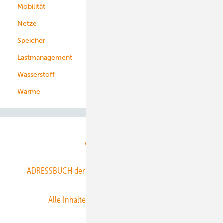
Mobilität
Kommunen
Netze
Stadtwerke
Speicher
Energiekonzerne
Lastmanagement
Wasserstoff
Wärme
Abo- & Leserservice
ADRESSBUCH der WIND- und SOLARENERGIE
AGB
Alle Inhalte chronologisch
Anmelden