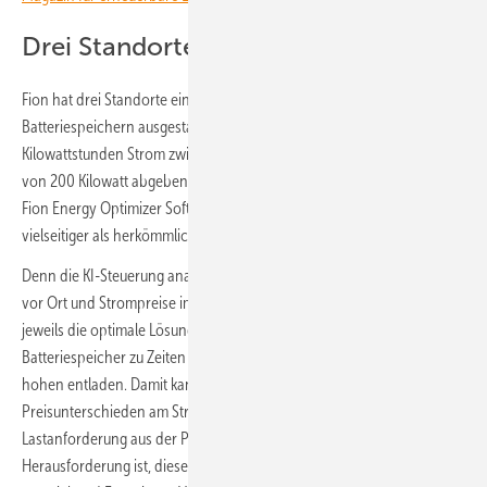
Drei Standorte ausgestattet
Fion hat drei Standorte eines Lebensmittelproduzenten mit
Batteriespeichern ausgestattet. Jedes System kann 200
Kilowattstunden Strom zwischenlagern und diese mit einer Leistung
von 200 Kilowatt abgeben. Gesteuert werden die Speicher von der
Fion Energy Optimizer Software. Diese nutze Batteriespeicher deutlich
vielseitiger als herkömmliche Lösungen.
Denn die KI-Steuerung analysiert sämtliche Faktoren wie Verbrauch
vor Ort und Strompreise im Netz. Auf Basis dieser Daten setzt sie
jeweils die optimale Lösung in Echtzeit um. So wird der
Batteriespeicher zu Zeiten niedriger Strompreise geladen und bei
hohen entladen. Damit kann das Unternehmen von
Preisunterschieden am Strommarkt profitieren. Auch bei hoher
Lastanforderung aus der Produktion liefert der Speicher Energie. Die
Herausforderung ist, dieses gesamte System abzustimmen, damit