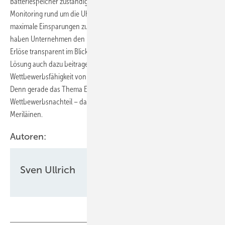
Batteriespeicher zuständig. Das umfasst auch die Wartung und ein
Monitoring rund um die Uhr, um jederzeit einen sicheren Betrieb und
maximale Einsparungen zu gewährleisten. Dank Echtzeitreporting
haben Unternehmen den Batteriebetrieb, die Einsparungen und
Erlöse transparent im Blick. „Wir freuen uns, dass wir mit unserer
Lösung auch dazu beitragen, die Wirtschaftlichkeit und
Wettbewerbsfähigkeit von deutschen Unternehmen zu optimieren.
Denn gerade das Thema Energiekosten ist für viele ein
Wettbewerbsnachteil – das wollen wir ändern“, betont Johannes
Meriläinen.
Autoren:
Sven Ullrich