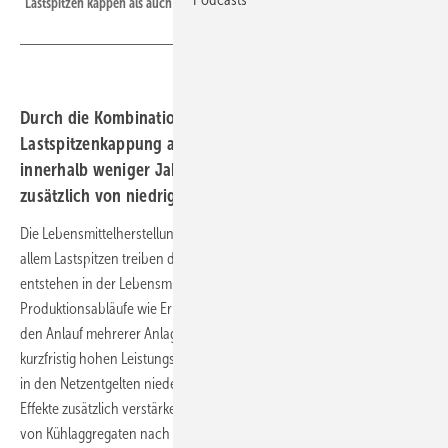
Lastspitzen kappen als auch Geld an der Börse verdienen.
Durch die Kombination aus Arbitragehandel und
Lastspitzenkappung amortisieren sich die Speicher
innerhalb weniger Jahre. Die Unternehmen profitieren
zusätzlich von niedrigen Energiekosten.
Die Lebensmittelherstellung ist ein energieintensives Unterfangen. Vor
allem Lastspitzen treiben die Energiekosten nach oben. Diese
entstehen in der Lebensmittelindustrie durch typische
Produktionsabläufe wie Erhitzen, Reinigen, Abfüllen, Verpacken oder
den Anlauf mehrerer Anlagen in kurzen Zeitfenstern. Das führt zu
kurzfristig hohen Leistungsspitzen im Strombezug, die sich unmittelbar
in den Netzentgelten niederschlagen. Kühlhäuser können diese
Effekte zusätzlich verstärken, zum Beispiel durch zeitgleiches Anlaufen
von Kühlaggregaten nach Schaltzyklen.