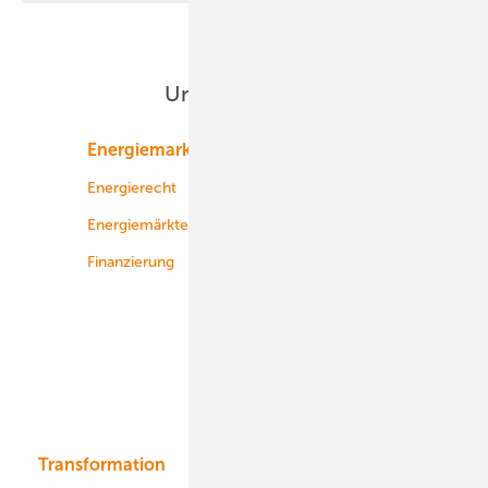
Unsere Themen
Energiemarkt
Technologie
Energierecht
Planung
Energiemärkte weltweit
Logistik
Finanzierung
Betrieb
Onshore-Wind
Offshore-Wind
Solar
Bioenergie
Transformation
Energieversorger
Service