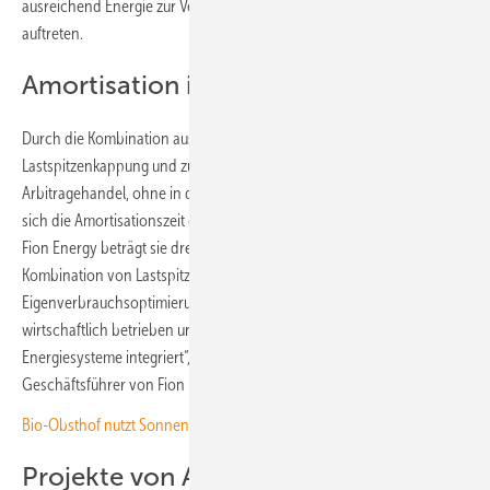
ausreichend Energie zur Verfügung steht, wenn die Lastspitzen
auftreten.
Amortisation in wenigen Jahren
Durch die Kombination aus Einsparungen durch die
Lastspitzenkappung und zusätzlichen Erlösen durch den
Arbitragehandel, ohne in den laufenden Betrieb einzugreifen, verkürzt
sich die Amortisationszeit des Batteriespeichers. Nach Angaben von
Fion Energy beträgt sie drei bis vier Jahre. „Durch die intelligente
Kombination von Lastspitzenkappung, Arbitrage und
Eigenverbrauchsoptimierung wird der Speicher optimal ausgelastet,
wirtschaftlich betrieben und nahtlos in bestehende industrielle
Energiesysteme integriert“, erklärt Johannes Meriläinen,
Geschäftsführer von Fion Energy.
Bio-Obsthof nutzt Sonnenstrom und Speicher im Contracting
Projekte von Anfang bis Ende