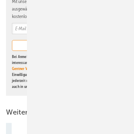
Mit unserem Newsletter erhalten Sie regelmäßig von uns
ausgewählte Informationen und Neuigkeiten, gebündelt und
kostenlos direkt ins Postfach.
Bei Anmeldung zu diesem Newsletter bin ich damit einverstanden, über
interessante Verlags- und Online-Angebote
der Marken der Alfons W.
Gentner Verlag GmbH & Co. KG
informiert zu werden. Diese
Einwilligung kann ich jederzeit widerrufen und eine Abmeldung ist
jederzeit möglich. Informationen zum Umgang mit Daten finden Sie
auch in unserer
Datenschutzerklärung
.
Weitere Inhalte