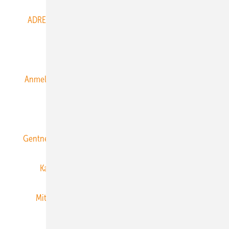
ADRESSBUCH der WIND- und SOLARENERGIE
AGB
Alle Inhalte chronologisch
Anmelden
Anmeldung & Registrierung
Datenschutz
E-Paper
ERNEUERBARE ENERGIEN abonnieren
Gentner Energy Media
Gentner Verlag
Impressum
Karriere bei Gentner
Team
Mediaservice
Mitgliedschaften und Engagement
Newsletter
Privacy Manager
RSS-Feed