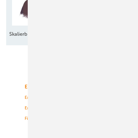
Skalierbare
H2-Lösungen
Unsere Themen
Energiemarkt
Technologie
Energierecht
Planung
Energiemärkte weltweit
Logistik
Finanzierung
Betrieb
Onshore-Wind