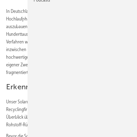
In Deutschland geht Solarrecycling von der Pilot- in die
Hochlaufphase über. Der Druck, die Recyclingkapazitäten
auszubauen, ist enorm, da bis 2030 Abfallmengen im
Hunderttausende‑Tonnen‑Bereich erwartet werden. Mechanische
Verfahren wie Schreddern, Glas- und Metallseparation sind
inzwischen industrieller Standard, erreichen aber noch nicht überall
hochwertige Glas- und Siliziumfraktionen. Gleichzeitig entsteht ein
eigener Zweitmarkt für Alt- und Gebrauchtmodule, der aber noch sehr
fragmentiert und preisgetrieben ist.
Erkenntnisse durch Monitoring
Unser Solarredakteur Sven Ullrich hat bei Zweithändlern und
Recyclingfirmen recherchiert. In seinem Artikel gibt er einen guten
Überblick über den aktuellen Stand der Dinge, über Recyclingquoten,
Rohstoff-Rückgewinnung und Marktpreise für Gebrauchtmodule.
| 38
Bevor die Solaranlage das Ende ihrer Lebenszeit erreicht hat, soll sie