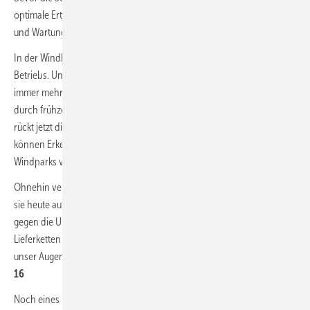
optimale Erträge erwirtschaften. Dafür ist eine regelmäßige Prüfung
und Wartung unabdingbar.
| 36
In der Windbranche ist der Service ebenfalls längst Bestandteil des
Betriebs. Und auch die Überwachung, das Condition Monitoring von
immer mehr Bauteilen, ist nicht mehr wegzudenken - erspart es doch
durch frühzeitige Warnung kostenintensive Reparaturen. In den Fokus
rückt jetzt die umfassende Auswertung von Monitoringdaten. Hier
können Erkenntnisse generiert werden, die auch für Betreiber von
Windparks von Wert sind.
| 42
Ohnehin verdient die Zulieferindustrie einen genaueren Blick. Wie ist
sie heute aufgestellt? Corona-Pandemie, der russische Angriffskrieg
gegen die Ukraine und US-Zölle haben Europa sensibilisiert, die
Lieferketten kritisch zu überprüfen. Wir richten in dieser Ausgabe
unser Augenmerk auf die Lieferfirmen in der Offshore-Windenergie.
|
16
Noch eines hat uns der Ukrainekrieg gezeigt: Dass es besser ist, auf