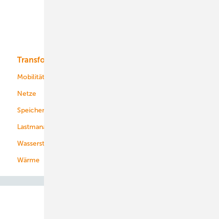
Offshore-Wind
Solar
Bioenergie
Transformation
Energieversorger
Service
Mobilität
Kommunen
Netze
Stadtwerke
Speicher
Energiekonzerne
Lastmanagement
Wasserstoff
Wärme
Abo- & Leserservice