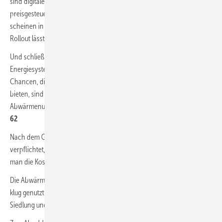
sind digitale Zähler. Smart Meter werden benötigt, wenn es um die
preisgesteuerte Kappung von Lastspitzen geht. Aber die Hürden
scheinen in Deutschland höher zu liegen als in anderen Ländern. Der
Rollout lässt auf sich warten.
| 52
Und schließlich darf bei aller Diskussion um die Transformation des
Energiesystems die Wärme nicht vergessen werden. Speziell die
Chancen, die sich Kommunen durch die Nutzung von Abwärme
bieten, sind nicht zu unterschätzen. Erfahren Sie mehr über die
Abwärmenutzung aus Grubenwasser und aus der Strominfrastruktur.
|
62
Nach dem Gesetz sind Kommunen mit über 100.000 Einwohnern
verpflichtet, bis Ende Juni 2026 einen Wärmeplan vorzulegen. Wie
man die Kosten dabei überschaubar hält, verraten wir hier.
| 60
Die Abwärme aus einem polnischen VW-Werk wird indes ebenfalls
klug genutzt: Sie wandert per Fernwärmenetz in eine nahegelegene
Siedlung und beheizt diese zum großen Teil.
| 30