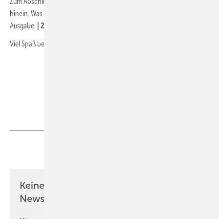
Zum Abschluss ein Tipp: Hören Sie doch einmal in unseren Podcast
hinein. Was Sie dort erwartet und wo Sie ihn finden, lesen Sie in dieser
Ausgabe.
| 23
Viel Spaß beim Lesen wünscht Ihnen
Nicole Weinhold,
Chefredakteurin Erneuerbare Energien
Teilen
Link kopieren
Keine Zeit? Kein Problem mit dem ERE
Newsletter!