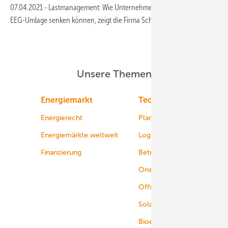
07.04.2021
-
Lastmanagement: Wie Unternehmen die Kosten für die
EEG-Umlage senken können, zeigt die Firma
Schoenergie.
Unsere Themen
Energiemarkt
Technologie
Energierecht
Planung
Energiemärkte weltweit
Logistik
Finanzierung
Betrieb
Onshore-Wind
Offshore-Wind
Solar
Bioenergie