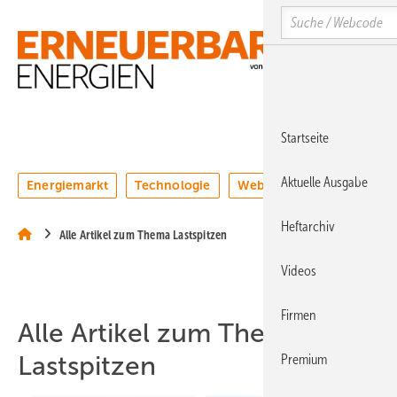
Springe
Springe
Springe
Search
auf
auf
auf
Hauptinhalt
Hauptmenü
SiteSearch
MENÜ
Startseite
Aktuelle Ausgabe
Energiemarkt
Technologie
Webinare
Podcasts
Heftarchiv
Alle Artikel zum Thema Lastspitzen
Videos
Firmen
Alle Artikel zum Thema
Lastspitzen
Premium