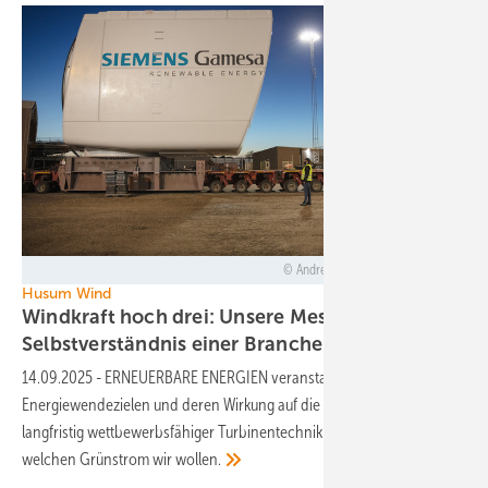
Andre Dalby – Siemens Gamesa
Husum Wind
Windkraft hoch drei: Unsere Messe-Talks zum
Selbstverständnis einer
Branche
14.09.2025
-
ERNEUERBARE ENERGIEN veranstaltet Debatten: zu
Energiewendezielen und deren Wirkung auf die Wertschöpfung, zu
langfristig wettbewerbsfähiger Turbinentechnik sowie darüber,
welchen Grünstrom wir
wollen.