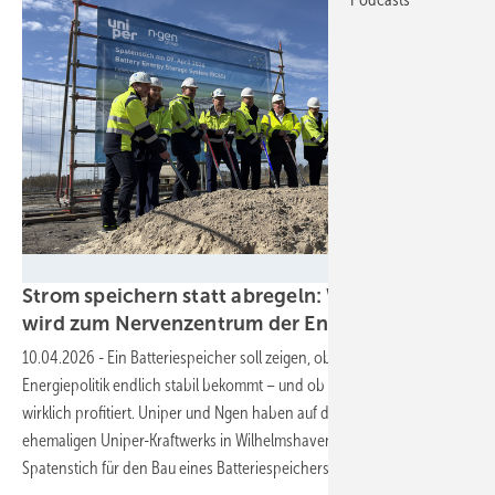
Nicole Weinhold
Strom speichern statt abregeln: Wilhelmshaven
wird zum Nervenzentrum der
Energiewende
10.04.2026
-
Ein Batteriespeicher soll zeigen, ob Deutschland seine
Energiepolitik endlich stabil bekommt – und ob die Region davon
wirklich profitiert. Uniper und Ngen haben auf dem Gelände des
ehemaligen Uniper-Kraftwerks in Wilhelmshaven den offiziellen
Spatenstich für den Bau eines Batteriespeichers
gesetzt.