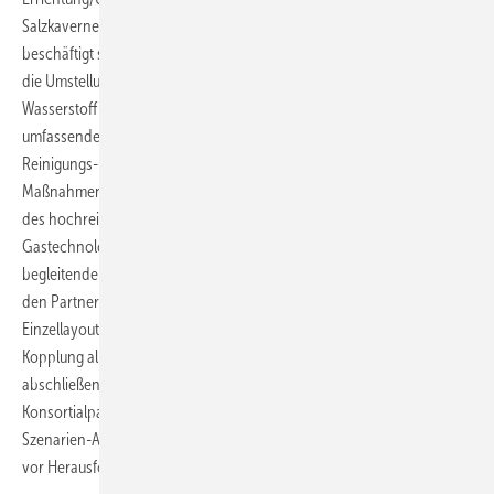
Salzkaverne vom Landesbergamt Sachsen-Anhalt erhalten und
beschäftigt sich aktuell mit der Detailplanung zur Obertageanlage. Für
die Umstellung der vorhandenen Gasleitung auf den Transport von
Wasserstoff wurde durch die Ontras Gastransport GmbH eine
umfassende Molchung durchgeführt. Die Ergebnisse dieses
Reinigungs- und Diagnoseverfahrens werden in Kürze zeigen, welche
Maßnahmen ergriffen werden müssen, um einen sicheren Transport
des hochreinen Wasserstoffs zu gewährleisten. Parallel hat das DBI –
Gastechnologisches Institut gGmbH Freiberg im Rahmen der
begleitenden Forschungs- und Entwicklungsarbeiten zusammen mit
den Partnern ein Gesamtlayout mit allen Schnittstellen sowie
Einzellayouts der Baugruppen entwickelt, um die bisher einmalige
Kopplung aller Wertschöpfungsstufen zu ermöglichen. Lediglich die
abschließende Entwicklung des Geschäftsmodells stellt die
Konsortialpartner rund um die VNG AG trotz der abgeschlossenen
Szenarien-Analyse für verschiedene Geschäftsmodelle aktuell noch
vor Herausforderungen.