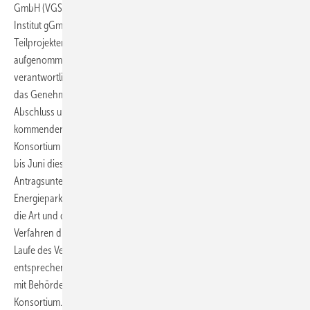
GmbH (VGS), Ontras Gastransport GmbH, DBI - Gastechnologisches
Institut gGmbH Freiberg sowie VNG AG ihre Arbeit an den einzelnen
Teilprojekten des Energieparks Bad Lauchstädt mit Hochdruck
aufgenommen. So hat die Terrawatt Planungsgesellschaft mbH –
verantwortlich für die Errichtung des Windparks – ihr Engagement auf
das Genehmigungsverfahren ausgerichtet und erwartet den
Abschluss und damit den Genehmigungsbescheid in den
kommenden Wochen. Die ersten Antragsunterlagen habe das
Konsortium bereits im Jahr 2020 eingereicht „und es hat schließlich
bis Juni dieses Jahres gedauert, bis wir die Vollständigkeit unserer
Antragsunterlagen bestätigt bekommen haben“, heißt es beim
Energiepark Bad Lauchstädt. Das liege im Wesentlichen daran, dass
die Art und der Umfang der Verfahrensunterlagen immens sei und die
Verfahren dringend überarbeitet werden müssen. „Wir mussten im
Laufe des Verfahrens noch einige Unterlagen nachreichen und
entsprechend vorher aufbereiten, was mit intensiven Abstimmungen
mit Behörden verbunden ist. Das ist sehr zeitintensiv“, so das
Konsortium. „Zudem wurden daraufhin die Träger öffentlicher