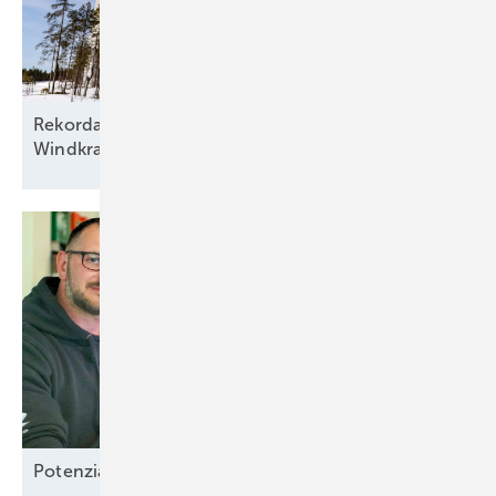
Rekordausbau mit zehn aufgehenden Sternen am
Windkraftfirmament
Potenzial-Pflege auf
Borkum