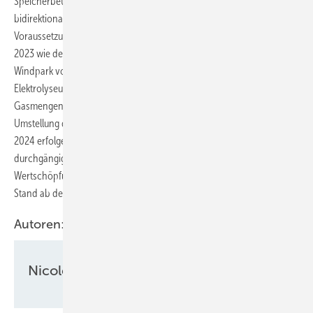
Speicherbetrieb das Sicherheitskonzept sowie ein Konzept zur
bidirektionalen Gasmengenmessung erstellt. Unter der
Voraussetzung, dass die notwendigen Investitionsentscheidungen
2023 wie derzeit vorgesehen getroffen werden können, werden der
Windpark voraussichtlich zum Jahreswechsel 2023/24 und der
Elektrolyseur zusammen mit der Gasreinigung und
Gasmengenmessung im 3. Quartal 2025 in Betrieb genommen. Die
Umstellung der Transportleitung kann hingegen bereits zum 3. Quartal
2024 erfolgen und dann erste Tests durchlaufen. Einen
durchgängigen Forschungsbetrieb über die gesamte
Wertschöpfungskette hinweg kann das Konsortium nach aktuellem
Stand ab dem 3. Quartal 2025 aufnehmen.
Autoren:
Nicole Weinhold