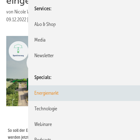
eingereicht
Services
von
Nicole Weinhold
09.12.2022
|
Druckvorschau
Abo & Shop
Media
Newsletter
Specials
Energiemarkt
Technologie
Energiepark Bad Lauchstädt
Webinare
So soll der Energiepark künftig aussehen, zahlreiche Genehmigungen
werden jetzt kurzfristig erwartet.
Podcasts