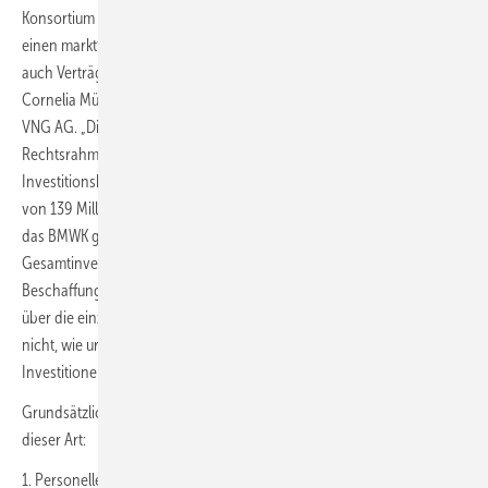
Konsortium eine große Investitionsunsicherheit und hindere daran,
einen marktfähigen Preis für das Produkt zu benennen und somit
auch Verträge mit interessierten Kunden zu schließen,
ergänzt
Cornelia Müller Pagel, Projektleiterin und Leiterin Grüne Gase der
VNG AG. „Die zeitliche Verzögerung bei der Gestaltung des
Rechtsrahmens verschärft diese Situation für uns mit Blick auf die
Investitionskosten.“ Man sei ursprünglich von einer Gesamtinvestition
von 139 Millionen Euro ausgegangen – von denen 34 Millionen über
das BMWK gefördert werden. „Wir wissen bereits, dass diese
Gesamtinvestitionssumme nach oben korrigiert werden muss, da die
Beschaffungspreise täglich steigen. Als Konsortium sehen wir uns
über die einzelnen Partner hinweg unter diesen Umständen noch
nicht, wie ursprünglich geplant, in der Lage, diese erheblichen
Investitionen freizugeben.“
Grundsätzlich sieht das Konsortium folgende Hürde bei Verfahren
dieser Art:
1. Personelle Engpässe bei Behörden