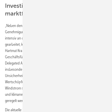
Investitionsunsicherheit verhindert
marktfähigen Preis
„Neben den technischen Entwicklungen für die
Genehmigungsverfahren haben wir in den vergangenen Monaten
intensiv an der Entwicklung eines wirtschaftlichen Geschäftsmodells
gearbeitet, können dies aber derzeit noch nicht abschließen“, sagt
Hartmut Krause als stellvertretender Projektleiter und zugleich
Geschäftsführer des DBI. Er betont: „Der fehlende finale Entwurf des
Delegated Act zur RED II und dessen Übersetzung in nationales Recht
insbesondere in der 37. und 38. BImSchV sorgen für viele
Unsicherheitsfaktoren. Wir haben damit keine Sicherheit, ob über die
Wertschöpfungsstufen hinweg der erzeugte und eingesetzte
Windstrom sowie unser Grüner Wasserstoff durchgehend als Grün
und klimaneutral eingestuft werden können – dies muss schnellstens
geregelt werden.“
Die aktuelle Situation im regulatorischen Bereich berge für das