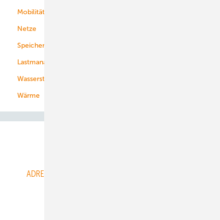
Mobilität
Kommunen
Netze
Stadtwerke
Speicher
Energiekonzerne
Lastmanagement
Wasserstoff
Wärme
Abo- & Leserservice
ADRESSBUCH der WIND- und SOLARENERGIE
AGB
Alle Inhalte chronologisch
Anmelden