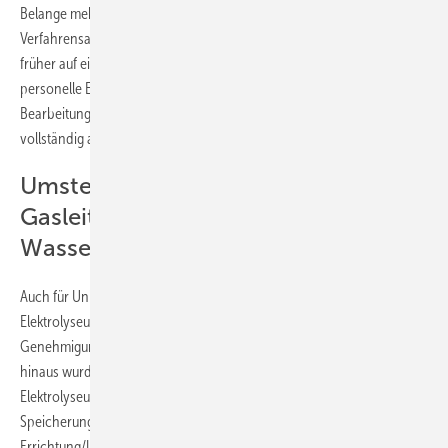
Belange mehrfach um ihre Stellungnahme gebeten, was im regulären
Verfahrensablauf nicht zwingend vorgesehen ist. Wir hatten also viel
früher auf eine Bescheidung der Behörde gehofft.“ Nun seien wohl
personelle Engpässe ein weiterer Anlass dafür, dass die Behörde ihre
Bearbeitungsfrist nach Vollständigkeitsbescheinigung nahezu
vollständig ausschöpfen könne.
Umstellung der vorhandenen
Gasleitung auf den Transport von
Wasserstoff
Auch für Uniper standen zunächst die Planung und Genehmigung des
Elektrolyseurs im Fokus. Der Abschluss des Verfahrens und damit der
Genehmigungsbescheid wird ebenfalls in Kürze erwartet. Darüber
hinaus wurde über eine Ausschreibung bereits ein Lieferant für den
Elektrolyseur gebunden. Die VNG Gasspeicher GmbH hat für die
Speicherung des Wasserstoffs bereits die Genehmigung zur
Errichtung/Umbau der Obertageanlage an der umzuwidmenden