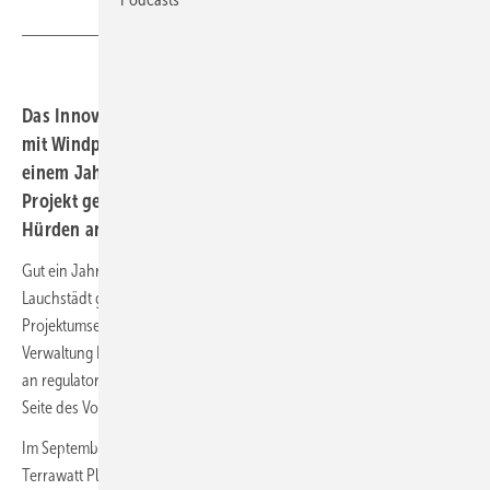
Das Innovationsvorhaben Energiepark Bad Lauchstädt
mit Windpark, Elektrolyseur und H2-Speicher ist vor
einem Jahr an den Start gegangen. Noch kämpft das
Projekt gegen zahlreiche vor allem bürokratische
Hürden an, aber es gibt auch Erfolge zu verbuchen.
Gut ein Jahr nach Start des Innovationsvorhabens Energiepark Bad
Lauchstädt gibt es erste wichtige Erfolge der technischen
Projektumsetzung. Gleichwohl müssen zusammen mit Politik und
Verwaltung Hürden überwunden werden. Hauptthema dabei: es fehlt
an regulatorischen Rahmenbedingungen, um auch die wirtschaftliche
Seite des Vorhabens realisieren zu können.
Im September des vergangenen Jahres haben die Konsortialpartner
Terrawatt Planungsgesellschaft mbH, Uniper, VNG Gasspeicher