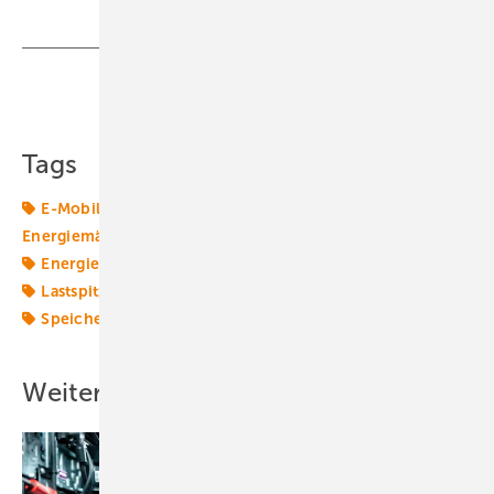
Teilen
Link kopieren
Tags
E-Mobilität
Elektrolyseur
Energiemarkt
Energiemärkte weltweit
Energiepolitik
Energiequelle
Energieversorger
Energiewelt
Grüner Wasserstoff
Lastspitzen
Lithium-Ionen-Batterie
Solarmodule
Speicher
Windenergie
Weitere Inhalte