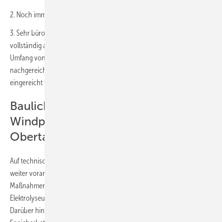
2. Noch immer wenig Erfahrung mit Vorhaben dieser Art
3. Sehr bürokratisches Vorgehen – Antragsunterlagen mussten
vollständig als Druckexemplare eingereicht werden, was zu einem
Umfang von insgesamt 66 Ordner geführt hat und auch jedes
nachgereichte Dokument musste parallel als Druckexemplar
eingereicht werden.
Baulichen Standortvorbereitung für
Windpark, Elektrolyseur sowie die
Obertageanlage des Speichers
Auf technischer Seite treiben die Partner die Arbeiten im Projekt
weiter voran. So werden sie in den kommenden Monaten
Maßnahmen zur baulichen Standortvorbereitung für Windpark,
Elektrolyseur sowie die Obertageanlage des Speichers vorbereiten.
Darüber hinaus werden bis Mai kommenden Jahres für den