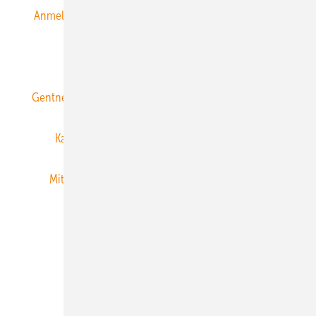
Anmeldung & Registrierung
Datenschutz
E-Paper
ERNEUERBARE ENERGIEN abonnieren
Gentner Energy Media
Gentner Verlag
Impressum
Karriere bei Gentner
Team
Mediaservice
Mitgliedschaften und Engagement
Newsletter
Privacy Manager
RSS-Feed
Veranstaltungen / Webinare
© 2026 ERNEUERBARE ENERGIEN