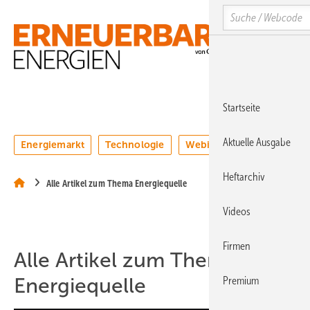
Springe
Springe
Springe
Search
auf
auf
auf
Hauptinhalt
Hauptmenü
SiteSearch
MENÜ
Startseite
Aktuelle Ausgabe
Energiemarkt
Technologie
Webinare
Podcasts
Heftarchiv
Alle Artikel zum Thema Energiequelle
Videos
Firmen
Alle Artikel zum Thema
Energiequelle
Premium