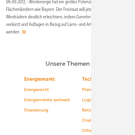
06.09.2011
-
Windenergie hat ein großes Potenzial - gerade auch in
Flächenländern wie Bayern. Der Freistaat will jetzt den Bau von
Windrädern deutlich erleichtern, indem Genehmigungsverfahren
verkürzt und Auflagen in Bezug auf Lärm- und Artenschutz geändert
werden.
Unsere Themen
Energiemarkt
Technologie
Energierecht
Planung
Energiemärkte weltweit
Logistik
Finanzierung
Betrieb
Onshore-Wind
Offshore-Wind