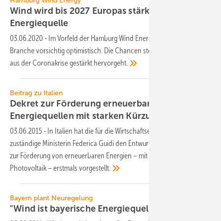
Hamburg Wind Energy
Wind wird bis 2027 Europas stärkste
Energiequelle
03.06.2020
-
Im Vorfeld der Hamburg Wind Energy zeigt sich die
Branche vorsichtig optimistisch. Die Chancen stehen gut, dass Wind
aus der Coronakrise gestärkt
hervorgeht.
Beitrag zu Italien
Dekret zur Förderung erneuerbarer
Energiequellen mit starken
Kürzungen
03.06.2015
-
In Italien hat die für die Wirtschaftsentwicklung
zuständige Ministerin Federica Guidi den Entwurf eines neuen Dekrets
zur Förderung von erneuerbaren Energien – mit Ausnahme der
Photovoltaik – erstmals
vorgestellt.
Bayern plant Neuregelung
"Wind ist bayerische
Energiequelle"