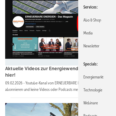
Services
Abo & Shop
Media
Newsletter
GEM
Specials
Aktuelle Videos zur Energiewende finden Sie
hier!
Energiemarkt
09.02.2026
-
Youtube-Kanal von ERNEUERBARE ENERGIEN
abonnieren und keine Videos oder Podcasts mehr
verpassen.
Technologie
Webinare
Podcasts