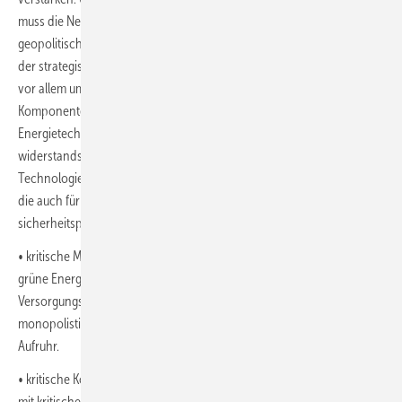
muss die Neukartierung der Energiewende auch mit Blick auf Chinas
geopolitische Interessen sicherheitspolitisch ausgestaltet werden. Bei
der strategischen Ausgestaltung künftiger Energiesicherheit geht es
vor allem um Zugänge zu wichtigen Mineralien, Materialien und
Komponenten, die für die Herstellung erneuerbarer
Energietechnologien benötigt werden. Der Aufbau sicherer,
widerstandsfähiger und nachhaltiger Lieferketten wird für diese
Technologien von entscheidender Bedeutung sein. Fünf Risikofelder,
die auch für die künftige Energiepolitik mit China eine hohe
sicherheitspolitische Relevanz haben, sind:
• kritische Mineralien: Abbau und Verarbeitung knapper Mineralien für
grüne Energietechnologien sind anfällig für
Versorgungsunterbrechungen aufgrund von Betriebsschwierigkeiten,
monopolistischem Verhalten sowie politischem oder militärischem
Aufruhr.
• kritische Komponenten: Die Versorgung grüner Energietechnologien
mit kritischen Teilen, die nur von einer begrenzten Anzahl von