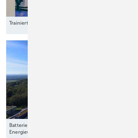
Trainierte
Leistun gsträger
Batteriespeicher: Rückgrat einer klimaneutralen
Energieversorgung