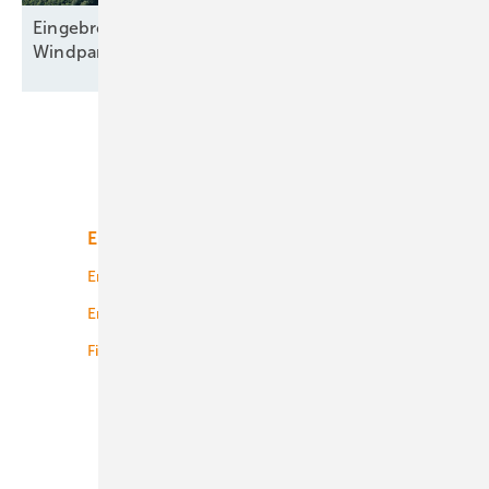
Eingebremster Boom: Weiterhin nur zweitbester
Windparkzubau in Halbjahr
Eins
Unsere Themen
Energiemarkt
Technologie
Energierecht
Planung
Energiemärkte weltweit
Logistik
Finanzierung
Betrieb
Onshore-Wind
Offshore-Wind
Solar