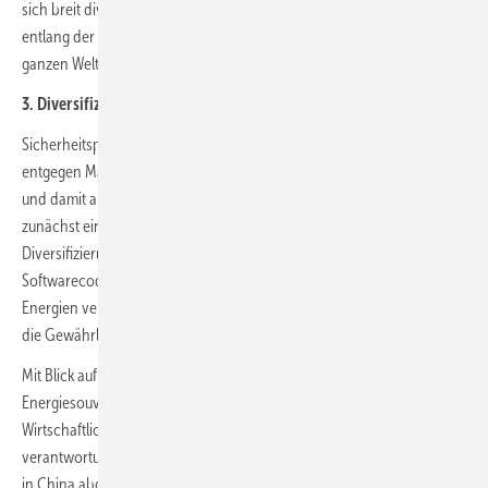
sich breit diversifizieren, Abhängigkeiten von wenigen Produzenten
entlang der gesamten Lieferkette vermeiden und Produkte aus der
ganzen Welt beziehen.
3. Diversifizierung von Lieferketten
Sicherheitspolitisch und auch ökonomisch bringt die Diversifizierung
entgegen Markttendenzen mittelfristig mehr Versorgungssicherheit
und damit auch geringere risikoangepasste Kosten, auch wenn sie
zunächst eine Verteuerung der Energiewende bedeutet. Neben der
Diversifizierung von Lieferketten sind Sicherheitskontrollen bei den
Softwarecodes, die in vielen Systemen zur Erzeugung erneuerbarer
Energien verwendet werden, ebenfalls von zentraler Bedeutung für
die Gewährleistung von Energiesicherheit.
Mit Blick auf das strategische Leitziel größtmöglicher
Energiesouveränität gilt es, die Grundspannung zwischen
Wirtschaftlichkeit einerseits und Sicherheit andererseits
verantwortungsvoll auszugestalten. Chinesische Solarpanels und die
in China abgebauten Rohstoffe sind weltweit preisgünstig und