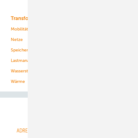
Bioenergie
Transformation
Energieversorger
Service
Mobilität
Kommunen
Netze
Stadtwerke
Speicher
Energiekonzerne
Lastmanagement
Wasserstoff
Wärme
Abo- & Leserservice
ADRESSBUCH der WIND- und SOLARENERGIE
AGB