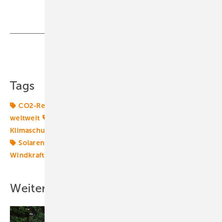
Teilen
Link kopieren
Tags
CO2-Reduktionsziele
Energiemarkt
Energiemärkte
weltweit
Energiepolitik
Energiequelle
Klimaschutzziele
Klimasünder
Kohle
Kohleausstieg
Solarenergie
Solarpolitik
Windenergie
Windkraft
Weitere Inhalte