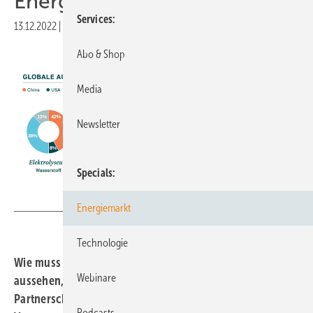
Energieversorgung
Services
13.12.2022
|
Druckvorschau
Abo & Shop
Media
Newsletter
Specials
IKND
Energiemarkt
Technologie
Wie muss eine neue Energie- und Wirtschaftspolitik
Webinare
aussehen, um Unabhängigkeit zu bewahren? Welche
Partnerschaften braucht es, um eine zuverlässige
Podcasts