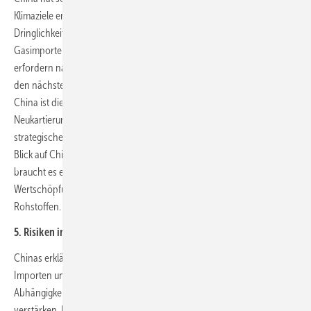
Klimaziele entscheidenden – europäischen Energiewende, deren
Dringlichkeit sich mit der Abkehr von russischen Kohle-, Öl- und
Gasimporten beschleunigt hat. Die neuen Ziele der Bundesregierung
erfordern nahezu eine Verdreifachung der installierten Leistung in
den nächsten acht Jahren. Ohne Rohstoffe und Technologie aus
China ist dies nicht zu schaffen. Aber: Um den Risiken in der
Neukartierung des Energiemarktes entgegenzuwirken und
strategische Handlungsoptionen entwickeln zu können, ist ein klarer
Blick auf Chinas geopolitische Ambitionen erforderlich. Ebenso
braucht es eine Differenzierung der Abhängigkeiten in den
Wertschöpfungsketten von Schlüsseltechnologien und kritischen
Rohstoffen.
5. Risiken in der Wertschöpfungskette minimieren
Chinas erklärtes Ziel ist, selbst unabhängiger von internationalen
Importen und Technologietransfers zu werden und gleichzeitig die
Abhängigkeit der internationalen Produktionsketten von China zu
verstärken. Um die Muster alter Abhängigkeiten nicht zu wiederholen,