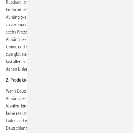
Russland ist: die Produktion von Rohstoffen und grünen
Endprodukten muss diversifiziert werden. Es gilt, übermäßige
Abhängigkeiten, die geopolitisch instrumentalisiert werden könnten,
zu verringern. Die Europäische Kommission schätzt, dass bei etwa
sechs Prozent der Außenhandelsströme der EU strategische
Abhängigkeiten bestehen. Die Hälfte dieser sechs Prozent entfällt auf
China, und das Energiesystem ist ein wichtiger Teil davon. China ist
zum globalen Zentrum der Verarbeitung nicht nur kritischer, sondern
fast aller mineralischen und metallischen Rohstoffe avanciert, zu
denen bislang keine gleichwertigen Alternativen existieren.
2. Produktionsverlagerung nach Innen – wenn möglich
Wenn Deutschland einen strategischen Ansatz verfolgt, kann es
Abhängigkeiten bei erneuerbaren Energien besser managen als bei
fossilen. Eine vollständige Produktionsverlagerung ins Inland ist dabei
keine realistische Lösung. Die Produktionskosten für viele erneuerbare
Güter sind in Europa höher als in anderen Teilen der Welt.
Deutschland sollte aber eigene strategische Kapazitäten aufbauen,