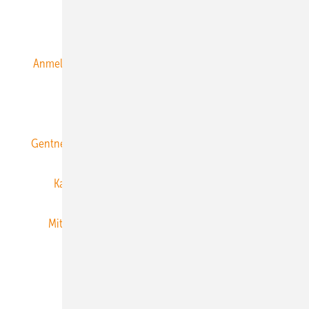
Alle Inhalte chronologisch
Anmelden
Anmeldung & Registrierung
Datenschutz
E-Paper
ERNEUERBARE ENERGIEN abonnieren
Gentner Energy Media
Gentner Verlag
Impressum
Karriere bei Gentner
Team
Mediaservice
Mitgliedschaften und Engagement
Newsletter
Privacy Manager
RSS-Feed
Veranstaltungen / Webinare