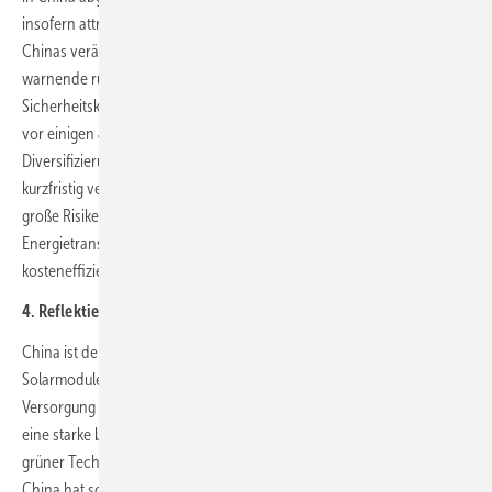
insofern attraktiv für die schnelle Umsetzung der Energiewende. Doch
Chinas veränderte geopolitische Ambitionen – wie auch das
warnende russische Beispiel – machen deutlich, dass
Sicherheitskriterien heute stärker gewichtet werden müssen als noch
vor einigen Jahren. Eine staatlich geforderte und geförderte
Diversifizierung könnte den Ausbau erneuerbarer Energien zwar
kurzfristig verlangsamen und verteuern, doch sie ist notwendig, um
große Risiken zu reduzieren. Mittelfristig aber wird sie die
Energietransformation durch mehr Sicherheit resilienter und
kosteneffizienter machen.
4. Reflektierter Umgang mit China
China ist der weltweit größte Hersteller, Exporteur und Installateur von
Solarmodulen, Windturbinen und Elektrofahrzeugen. Es nimmt bei der
Versorgung mit nahezu allen Rohmaterialien für saubere Energien
eine starke bis beherrschende Stellung ein. In einem breiten Spektrum
grüner Technologien ist China bereits heute eine globale Supermacht.
China hat somit eine zentrale Rolle in der – zur Erreichung der Pariser