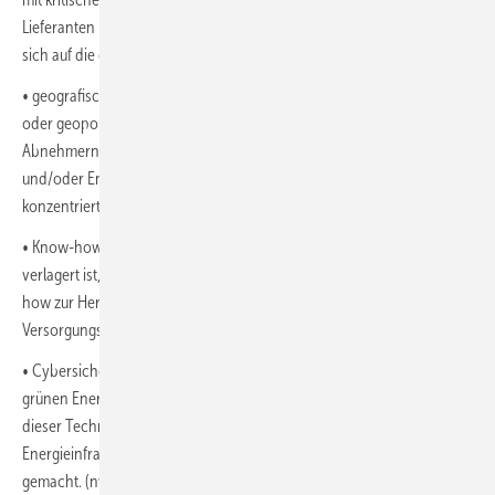
Lieferanten bezogen werden können, muss Störungen vermeiden, die
sich auf die gesamte Lieferkette auswirken würden.
• geografische Konzentration: Betriebsstörungen im Herstellerland
oder geopolitische Spannungen zwischen Herstellern und
Abnehmern stellen ein Risiko dar, wenn die Fertigung von Zwischen-
und/oder Endprodukten grüner Technologien auf wenige Länder
konzentriert ist.
• Know-how: Falls die Produktion grüner Energietechnik ins Ausland
verlagert ist, müssen Abnehmer dem potenziellen Verlust von Know-
how zur Herstellung dieser Technik entgegenwirken, um
Versorgungsunterbrechungen bewältigen zu können.
• Cybersicherheit: Obwohl Cybersicherheitsprobleme nicht nur bei
grünen Energietechnologien auftreten, hat die schnelle Entwicklung
dieser Technologien und die Vernetzung der neuen
Energieinfrastruktur die Cybersicherheit zu einem Hauptrisiko
gemacht. (nw)