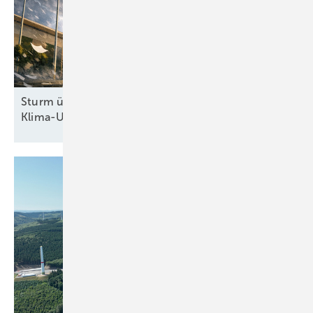
Sturm überm Kanzleramt: Höchstrichterliches
Klima-Urteil zwingt Regierung zum
Handeln