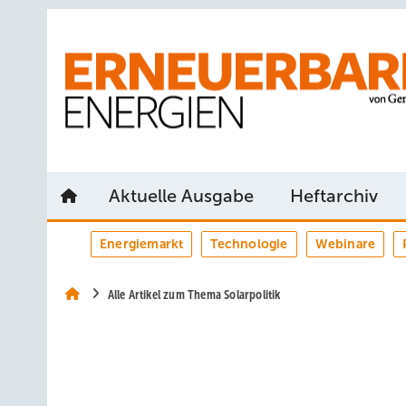
Springe
Springe
Springe
auf
auf
auf
Hauptinhalt
Hauptmenü
SiteSearch
Aktuelle Ausgabe
Heftarchiv
Energiemarkt
Technologie
Webinare
Alle Artikel zum Thema Solarpolitik