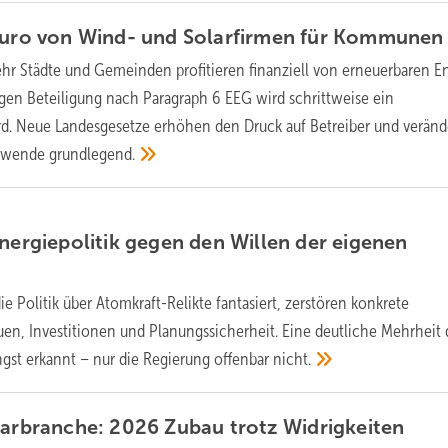
Euro von Wind- und Solarfirmen für
Kommunen
r Städte und Gemeinden profitieren finanziell von erneuerbaren E
ligen Beteiligung nach Paragraph 6 EEG wird schrittweise ein
rd. Neue Landesgesetze erhöhen den Druck auf Betreiber und veränd
iewende
grundlegend.
Energiepolitik gegen den Willen der eigenen
e Politik über Atomkraft-Relikte fantasiert, zerstören konkrete
en, Investitionen und Planungssicherheit. Eine deutliche Mehrheit 
ngst erkannt – nur die Regierung offenbar
nicht.
larbranche: 2026 Zubau trotz
Widrigkeiten