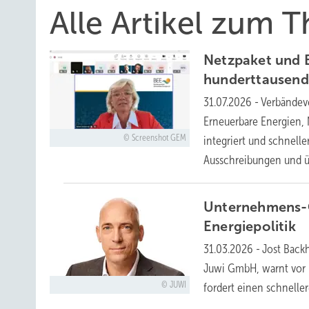
Alle Artikel zum T
Netzpaket und 
hunderttausen
31.07.2026
-
Verbändev
Erneuerbare Energien, N
Screenshot GEM
integriert und schnelle
Ausschreibungen und ü
Unternehmens-Ch
Energiepolitik
31.03.2026
-
Jost Backh
Juwi GmbH, warnt vor 
JUWI
fordert einen schnelle