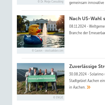
Dr. Metje Consulting
gemeinsam innovative 
Nach US-Wahl s
08.11.2024
-
Weltgemei
Branche der Erneuerba
Gaston - stock.adobe.com
Zuverlässige S
30.08.2024
-
Solarimo 
Stadtgebiet Aachen ei
in
Aachen.
ENGIE