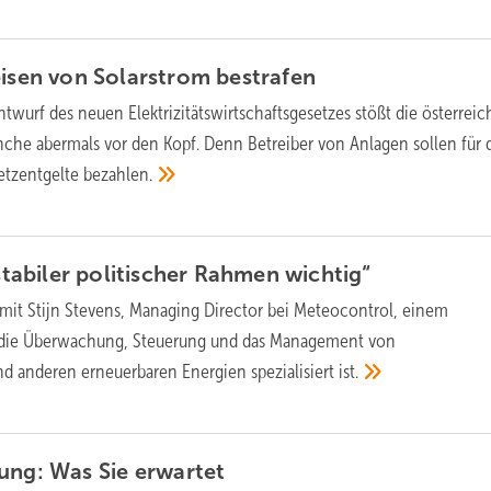
eisen von Solarstrom
bestrafen
twurf des neuen Elektrizitätswirtschaftsgesetzes stößt die österreic
nche abermals vor den Kopf. Denn Betreiber von Anlagen sollen für 
etzentgelte
bezahlen.
 stabiler politischer Rahmen
wichtig“
 mit Stijn Stevens, Managing Director bei Meteocontrol, einem
 die Überwachung, Steuerung und das Management von
d anderen erneuerbaren Energien spezialisiert
ist.
rung: Was Sie
erwartet