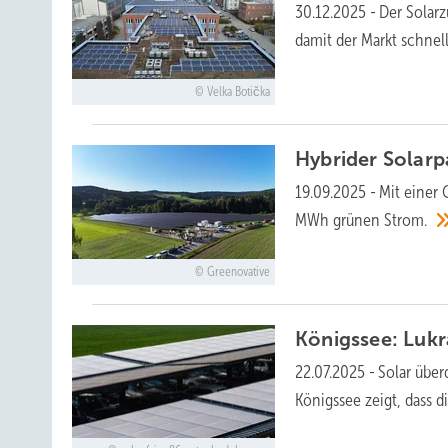
30.12.2025
-
Der Solar
damit der Markt schnel
Velka Botička
Hybrider Solarp
19.09.2025
-
Mit einer 
MWh grünen
Strom.
Greenovative
Königssee: Luk
22.07.2025
-
Solar über
Königssee zeigt, dass d