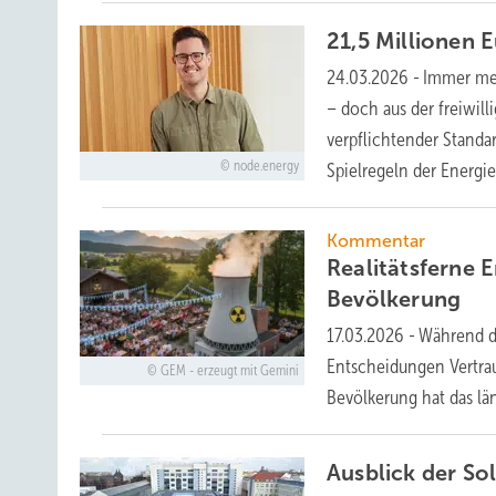
21,5 Millionen 
24.03.2026
-
Immer meh
– doch aus der freiwil
verpflichtender Standa
node.energy
Spielregeln der Energ
Kommentar
Realitätsferne 
Bevölkerung
17.03.2026
-
Während di
Entscheidungen Vertrau
GEM - erzeugt mit Gemini
Bevölkerung hat das lä
Ausblick der So