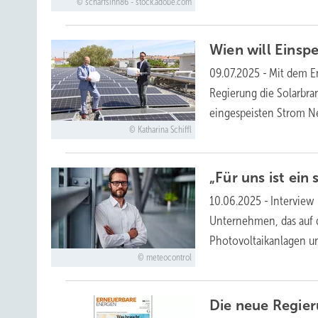
scharfsinn86 - stock.adobe.com
Wien will Einsp
09.07.2025
-
Mit dem En
Regierung die Solarbra
eingespeisten Strom N
Katharina Schiffl
„Für uns ist ein
10.06.2025
-
Interview
Unternehmen, das auf
Photovoltaikanlagen un
meteocontrol
Die neue Regie