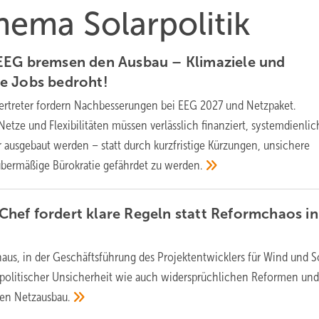
hema Solarpolitik
EEG bremsen den Ausbau – Klimaziele und
de Jobs
bedroht!
ertreter fordern Nachbesserungen bei EEG 2027 und Netzpaket.
etze und Flexibilitäten müssen verlässlich finanziert, systemdienlic
r ausgebaut werden – statt durch kurzfristige Kürzungen, unsichere
bermäßige Bürokratie gefährdet zu
werden.
ef fordert klare Regeln statt Reformchaos in
aus, in der Geschäftsführung des Projektentwicklers für Wind und So
politischer Unsicherheit wie auch widersprüchlichen Reformen un
ren
Netzausbau.