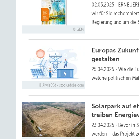
02.05.2025
-
ERNEUERBA
wir für Sie recherchie
Regierung und um die 
GEM
Europas Zukunf
gestalten
25.04.2025
-
Wie die T
welche politischen Ma
Alwie99d - stock.adobe.com
Solarpark auf 
treiben Energi
23.04.2025
-
Bevor in S
werden – das Projekt z