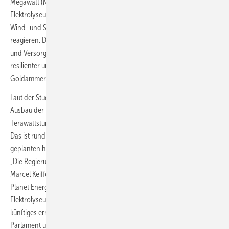
Megawatt (MW), berechneten die Studienautor:innen. „Solche
Elektrolyseure können flexibel auf das fluktuierende Dargebot an
Wind- und Solarstrom und Steuersignale der Verteilnetzbetreiber
reagieren. Damit leisten sie einen wichtigen Beitrag zur Netzstabilität
und Versorgungssicherheit. Das Energiesystem wird so effizienter,
resilienter und kostengünstiger“, erklärt RLI-Geschäftsführerin Kathrin
Goldammer.
Laut der Studie könnten netzdienliche kleine Elektrolyseure – je nach
Ausbau der Erneuerbaren Energien – in Summe bis zu 13,7
Terawattstunden (TWh) grünen Wasserstoff pro Jahr produzieren.
Das ist rund die Hälfte der von der Bundesregierung für das Jahr 2030
geplanten heimischen Produktionsmengen von grünem Wasserstoff.
„Die Regierung setzt derzeit vor allem auf große Elektrolyseure“, sagt
Marcel Keiffenheim, Bereichsleiter Politik und Kommunikation , Green
Planet Energy. „Wir raten dringend dazu, sie durch kleine
Elektrolyseure zu ergänzen. Die neue Studie zeigt, dass diese unser
künftiges erneuerbares Energiesystem erheblich stärken können.
Parlament und Bundesregierung müssen dafür nun aber auch den