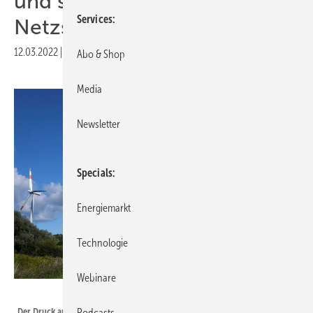
und sorgen für
Services
Netzsicherheit
12.03.2022
|
Druckvorschau
Abo & Shop
Media
Newsletter
Specials
Energiemarkt
Technologie
Webinare
Westwind - stock.adobe.com
Der Druck auf die Netzinfrastruktur wächst – kleinere Elektrolyseure
Podcasts