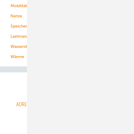
Mobilität
Kommunen
Netze
Stadtwerke
Speicher
Energiekonzerne
Lastmanagement
Wasserstoff
Wärme
Abo- & Leserservice
ADRESSBUCH der WIND- und SOLARENERGIE
AGB
Alle Inhalte chronologisch
Anmelden