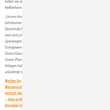
halten wir eine befristete Anschubförderung für sinnvoll“, erklärt
Keiffenheim.
„Unsere Analyse der Stärken und Schwächen netzdienlich
betriebener Elektrolyseure kommt zu einem klaren Ergebnis:
Dezentrale Elektrolyseure können wirtschaftlich betrieben werden
und sind positiv für das Energiesystem. Die Vorteile ihres Einsatzes
überwiegen“, resümiert Kathrin Goldammer vom RLI. „Für
Energiewende und Versorgungssicherheit müssen wir auch in
Deutschland große Mengen grünen Wasserstoff produzieren“, sagt
Green-Planet-Energy-Experte Keiffenheim. „Gegenüber großen
Anlagen haben kleine Elektrolyseure dabei klare Vorteile, die wir
unbedingt nutzen sollten.“
Wollen Sie über die Energiewende mit heimischem, grünem
Wasserstoff auf dem Laufenden bleiben? Dann abonnieren Sie
einfach den kostenlosen Newsletter von ERNEUERBARE ENERGIEN
– dem größten verbandsunabhängigen Magazin für erneuerbare
Energien in Deutschland!