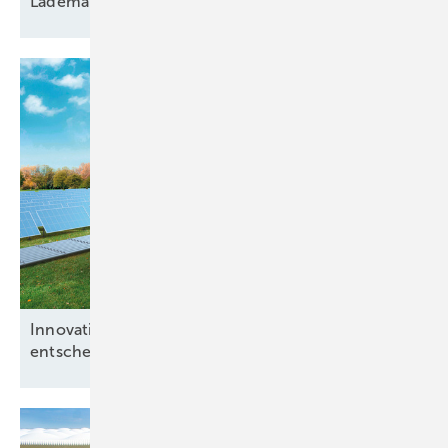
Lademanagement
Innovative Konzepte bei Hybridparks
entscheidend