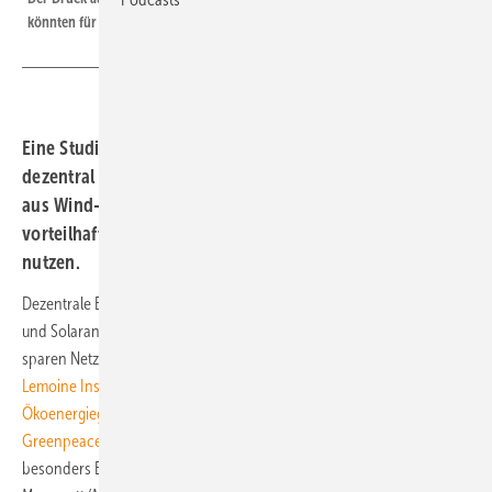
könnten für Entlastung sorgen.
Eine Studie des Reiner Lemoine Instituts zeigt, wie
dezentral eingesetzte Elektrolyseure lokale Überschüsse
aus Wind- und Sonnenstrom volkswirtschaftlich
vorteilhaft für die Produktion von grünem Wasserstoff
nutzen.
Dezentrale Elektrolyseure verbessern die Energieausbeute aus Wind-
und Solaranlagen, machen unser Energiesystem resilienter und
sparen Netzausbaukosten.
Dies zeigt eine neue Studie des Reiner
Lemoine Instituts (RLI) im Auftrag der
Ökoenergiegenossenschaft Green Planet Energy eG (vormals
Greenpeace Energy).
Für einen netzdienlichen Betrieb eignen sich
besonders Elektrolyseure mit einer Spitzenleistung von bis zu fünf