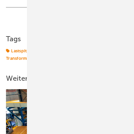
Teilen
Link kopieren
Tags
Lastspitzen
Netzausbau
Netzintegration
Transformation
Wasserstoff
Weitere Inhalte