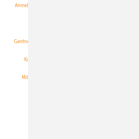
Anmeldung & Registrierung
Datenschutz
E-Paper
ERNEUERBARE ENERGIEN abonnieren
Gentner Energy Media
Gentner Verlag
Impressum
Karriere bei Gentner
Team
Mediaservice
Mitgliedschaften und Engagement
Newsletter
Privacy Manager
RSS-Feed
Veranstaltungen / Webinare
© 2026 ERNEUERBARE ENERGIEN