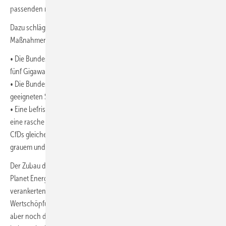
passenden rechtlichen Rahmen schaffen“, fordert Keiffenheim.
Dazu schlägt die Ökoenergiegenossenschaft vor allem drei
Maßnahmen vor:
• Die Bundesregierung soll die Weichen stellen für die Installation von
fünf Gigawatt (GW) netzdienlicher Elektrolyseure bis zum Jahr 2030.
• Die Bundesnetzagentur soll eine Karte vorlegen, aus der die
geeigneten Standorte für solche Elektrolyseure hervorgehen.
• Eine befristete Förderung per Contracts for Difference (CfDs) soll
eine rasche Installation netzdienlicher Elektrolyseure anschieben.
CfDs gleichen für eine Übergangszeit die Preisdifferenz zwischen
grauem und grünem Wasserstoff aus.
Der Zubau dezentraler Elektrolyseure wird nach Ansicht von Green
Planet Energy vor allem von kleinen und mittelständischen, lokal
verankerten Unternehmen getragen werden. Dies stärkt die regionale
Wertschöpfung und stiftet volkswirtschaftlichen Nutzen. „Weil aktuell
aber noch diverse Risiken den wünschenswerten Hochlauf hemmen,