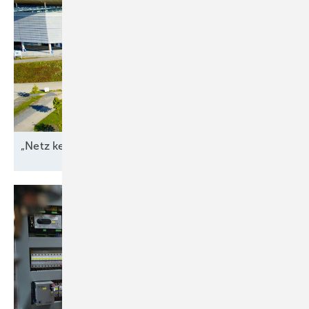
„Netz kein Engpass
mehr“