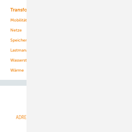
Transformation
Energieversorger
Service
Mobilität
Kommunen
Netze
Stadtwerke
Speicher
Energiekonzerne
Lastmanagement
Wasserstoff
Wärme
Abo- & Leserservice
ADRESSBUCH der WIND- und SOLARENERGIE
AGB