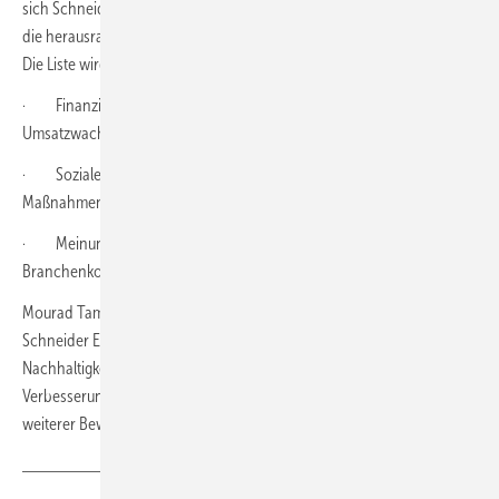
sich Schneider Electric gegenwärtig befindet, benennt Unternehmen,
die herausragende Leistungen im Lieferkettenmanagement erbringen.
Die Liste wird anhand von drei Aspekten erstellt:
· Finanzielle Metriken, einschließlich Kapitalrendite und
Umsatzwachstum
· Soziale Verantwortung des Unternehmens, einschließlich ESG-
Maßnahmen (Environment, Social, Governance Kriterien)
· Meinung der Community, einschließlich Gartner-Experten und
Branchenkollegen
Mourad Tamoud, Executive Vice President of Global Supply Chain bei
Schneider Electric, sagt, sein Unternehmen setze sich für Kunden und
Nachhaltigkeit ein und investiere deshalb kontinuierlich in die
Verbesserung der Lieferkette. „Die Topplatzierung im Ranking ist ein
weiterer Beweis dafür, dass wir auf dem richtigen Weg sind." (nw)