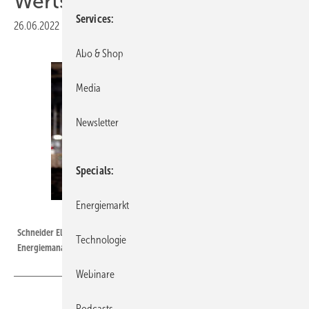
Wertschöpfung nachhaltig
Services
26.06.2022
|
Druckvorschau
Abo & Shop
Media
Newsletter
Specials
Energiemarkt
Schneider Electric
Schneider Electric, eines der führenden Unternehmen in den Bereichen
Technologie
Energiemanagement und Automatisierung.
Webinare
Podcasts