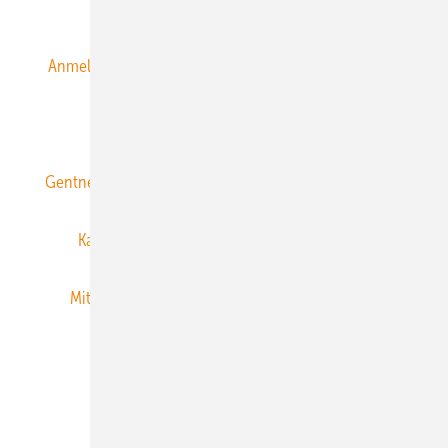
Alle Inhalte chronologisch
Anmelden
Anmeldung & Registrierung
Datenschutz
E-Paper
ERNEUERBARE ENERGIEN abonnieren
Gentner Energy Media
Gentner Verlag
Impressum
Karriere bei Gentner
Team
Mediaservice
Mitgliedschaften und Engagement
Newsletter
Privacy Manager
RSS-Feed
Veranstaltungen / Webinare