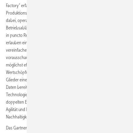
Factory“ erfassten, verarbeiteten und visualisierten Daten über
Produktionsabläufe, Lagerbestände oder Maschinenzustände helfen
dabei, operative und strategische Entscheidungen zu optimieren und
Betriebsabläufe intelligenter zu gestalten. Die somit erreichten Vorteile
in puncto Ressourceneffizienz, Ausfallsicherheit und Flexibilität
erlauben eine gesteigerte Unabhängigkeit von globalen Zulieferern,
vereinfachen die Lagerverwaltung und machen ein deutlich
vorausschauendes Bestellwesen möglich. Auch im Hinblick auf ein
möglichst effizientes und nachhaltiges Management von komplexen
Wertschöpfungsnetzwerken ist es entscheidend, dass sämtliche
Glieder eines Netzwerks in der Lage sind, verlässliche und detaillierte
Daten bereitzustellen. Somit erzielt die Investition in moderne
Technologien für digital vernetzte Wertschöpfungsnetzwerke einen
doppelten Effekt: einerseits gesteigerte Sicherheit, Zuverlässigkeit,
Agilität und Effizienz, andererseits profitieren Unternehmen von mehr
Nachhaltigkeit und wirtschaftlicher Resilienz.
Das Gartner Supply Chain Top 25 Ranking, auf dessen zweitem Platz