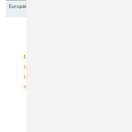
Europäischer Speichermarkt wächst
weiter
Unsere Themen
Energiemarkt
Technologie
Energierecht
Planung
Energiemärkte weltweit
Logistik
Finanzierung
Betrieb
Onshore-Wind
Offshore-Wind
Solar
Bioenergie