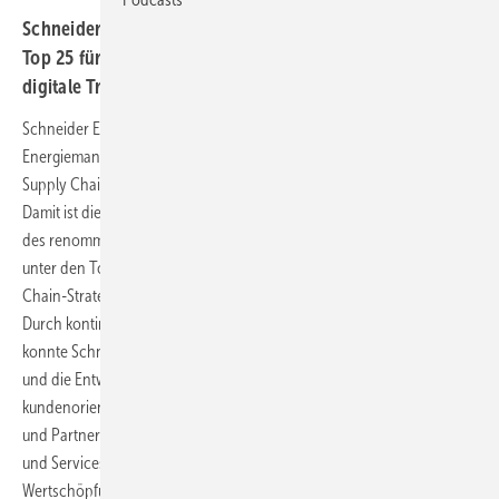
Schneider Electric auf Platz 2 der Gartner Supply Chain
Top 25 für 2022. Tech-Konzern bietet Lösungen für die
digitale Transformation.
Schneider Electric, ein Unternehmen in den Bereichen
Energiemanagement und Automatisierung, wurde in den Gartner
Supply Chain Top 25 für das Jahr 2022 auf den zweiten Platz gewählt.
Damit ist die Impact Company bereits zum siebten Mal in Folge Teil
des renommierten Rankings und landet zum insgesamt dritten Mal
unter den Top Fünf. Die Platzierung ist Ausdruck einer klaren Supply-
Chain-Strategie, die von Nachhaltigkeit und Digitalisierung geprägt ist.
Durch kontinuierliches Engagement und Investitionsmaßnahmen
konnte Schneider Electric hier zuletzt enorme Fortschritte erzielen
und die Entwicklung einer agilen, innovativen und umwelt- sowie
kundenorientierten Lieferkette beschleunigen. Auch seine Kunden
und Partner unterstützt Schneider Electric mit seinen Technologien
und Services bei der digitalen Transformation von
Wertschöpfungsnetzwerken.