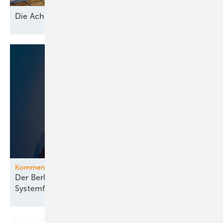
D ie A chillesferse der
Energiewende
Kommentar
Der Berliner Blackout offenbart gravierende
Systemfehler