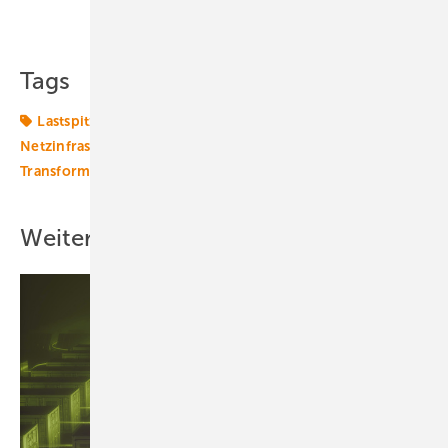
Teilen
Link kopieren
Tags
Lastspitzen
Mobilität
Netze BW
Netzinfrastruktur
Sektorkopplung
Smart Digital
Transformation
Weitere Inhalte