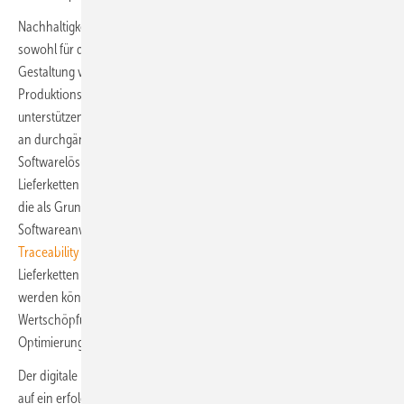
Nachhaltigkeit steht bei der Impact Company im Fokus. Das gilt
sowohl für die Optimierung von Lieferketten als auch für die
Gestaltung von möglichst effizienten, ausfallsicheren und flexiblen
Produktionsabläufen. Um Industrieunternehmen hierbei konkret zu
unterstützen, setzt Schneider Electric auf ein ganzheitliches Portfolio
an durchgängig vernetzbaren Hardwarekomponenten, intelligenten
Softwarelösungen und Serviceleistungen. Entlang von Produktion und
Lieferketten wird damit eine maximale Datentransparenz geschaffen,
die als Grundlage für den Einsatz entsprechender
Softwareanwendungen dient. So zum Beispiel der
EcoStruxure
Traceability Advisor
, mit dessen Hilfe vor- und nachgelagerte
Lieferketten exakt überwacht und Produkte detailliert nachverfolgt
werden können. Das auf diese Weise gesteigerte Verständnis für das
Wertschöpfungsnetzwerk bildet eine wichtige Grundlage zu dessen
Optimierung und im Bedarfsfall zur flexiblen Umgestaltung.
Der digitale Reifegrad eines Unternehmens übt einen starken Einfluss
auf ein erfolgreiches Lieferkettenmanagement aus. Die in einer „Smart