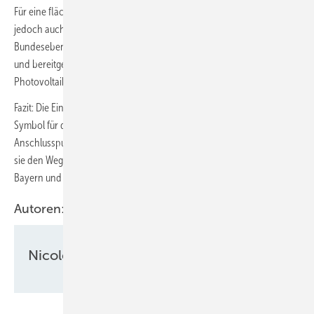
Für eine flächendeckende Einführung solcher Projekte braucht es
jedoch auch neue gesetzliche Rahmenbedingungen auf
Bundesebene. Nur wenn Netzkapazitäten vorausschauend geplant
und bereitgestellt werden können, lassen sich die Ausbauziele für
Photovoltaik und Windkraft realisieren.
Fazit: Die Einspeisesteckdose ist mehr als ein Pilotprojekt – sie ist ein
Symbol für die Zukunft des Netzausbaus. Mit gebündelten
Anschlusspunkten, smarter Steuerung und Speicherkonzepten ebnet
sie den Weg für eine flexible und resiliente Energieinfrastruktur in
Bayern und darüber hinaus.
Autoren:
Nicole Weinhold