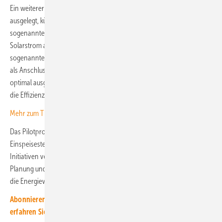
Ein weiterer Vorteil: Der Standort in Niederviehbach ist darauf
ausgelegt, künftig Speicherlösungen zu integrieren. Diese
sogenannten Co-Location-Speicher können überschüssigen
Solarstrom aufnehmen und zeitversetzt einspeisen. Durch
sogenannte Überbauung – also mehr installierte Erzeugungsleistung
als Anschlusskapazität – wird der Netzanschluss über das Jahr
optimal ausgelastet. Das senkt volkswirtschaftliche Kosten und steigert
die Effizienz der gesamten Netzinfrastruktur.
Mehr zum Thema flexible Netztarife lesen Sie hier.
Das Pilotprojekt knüpft an den Erfolg der ersten deutschen
Einspeisesteckdose in Balzhausen (Landkreis Günzburg) an. Beide
Initiativen verdeutlichen, wie technische Innovation, regionale
Planung und politische Unterstützung zusammenwirken müssen, um
die Energiewende in Deutschland voranzubringen.
Abonnieren Sie unser Magazin als kostenlose Testversion und
erfahren Sie mehr zu diesen Themen.