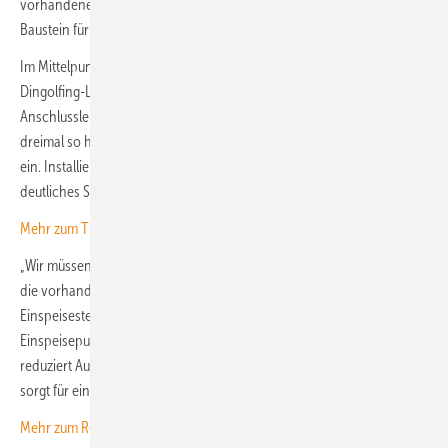
vorhandenen Kapazitäten besser nutzen – ein entscheidender
Baustein für das Gelingen der Energiewende.
Im Mittelpunkt steht ein neues Umspannwerk, das in der Region
Dingolfing-Landau errichtet wird. Ursprünglich waren 80 Megawatt
Anschlussleistung ausgeschrieben, doch die Nachfrage lag fast
dreimal so hoch – über 230 Megawatt an Anschlussanfragen gingen
ein. Installiert werden nun 112 Megawatt Photovoltaikleistung, ein
deutliches Signal für das Potenzial der Erneuerbaren in Bayern.
Mehr zum Thema eigenes Umspannwerk für Planer lesen Sie hier.
„Wir müssen erneuerbare Energien schneller ans Netz bringen und
die vorhandenen Kapazitäten optimal nutzen“, betonte Aiwanger. Die
Einspeisesteckdose ermögliche gebündelte und intelligent gesteuerte
Einspeisepunkte, statt jede Anlage einzeln anzuschließen. Das Konzept
reduziert Aufwand und Kosten, erhöht die Planungssicherheit und
sorgt für einen effizienteren Netzbetrieb.
Mehr zum Recht auf einen Netzanschluss finden Sie hier.