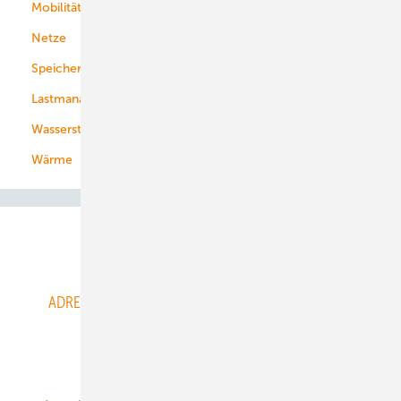
Mobilität
Kommunen
Netze
Stadtwerke
Speicher
Energiekonzerne
Lastmanagement
Wasserstoff
Wärme
Abo- & Leserservice
ADRESSBUCH der WIND- und SOLARENERGIE
AGB
Alle Inhalte chronologisch
Anmelden