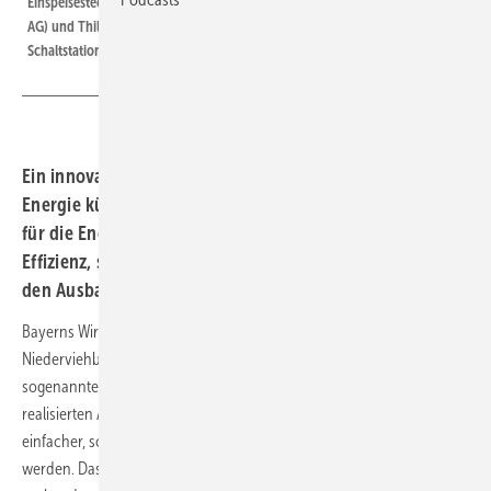
Einspeisesteckdose mit Egon Westphal (Vorstandsvorsitzender Bayernwerk
AG) und Thilo Hoffmann (Leiter Planung/Bau Umspannwerke &
Schaltstationen, Bayernwerk AG) in Niederviehbach in Betrieb.
Ein innovatives Pilotprojekt in Niederviehbach zeigt, wie
Energie künftig schneller ins Netz kommt – und was das
für die Energiewende bedeutet. Das Konzept schafft
Effizienz, spart Kosten und eröffnet neue Chancen für
den Ausbau erneuerbarer Energien.
Bayerns Wirtschafts- und Energieminister Hubert Aiwanger hat in
Niederviehbach den Start für das zweite bayerische Pilotprojekt zur
sogenannten Einspeisesteckdose gegeben. Mit dem vom Bayernwerk
realisierten Ansatz sollen Photovoltaik- und Windkraftanlagen künftig
einfacher, schneller und gebündelt ans Stromnetz angeschlossen
werden. Das Ziel: Den Netzausbau beschleunigen und zugleich die