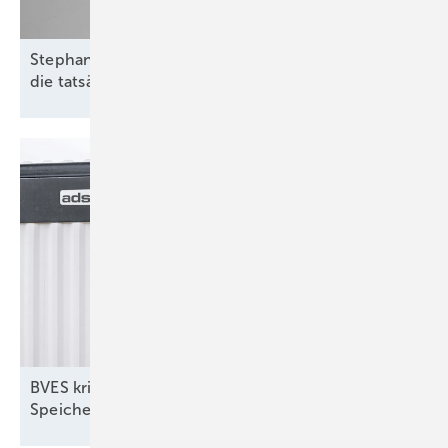
Stephan Nusseck von Baywa RE: „Transparenz über
die tatsächliche Situation im Netz
schaffen“
BVES kritisiert Plan für doppelte Netzentgelte für
Speicher