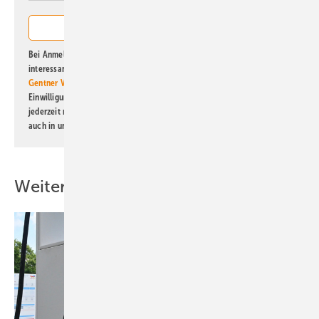
Bei Anmeldung zu diesem Newsletter bin ich damit einverstanden, über
interessante Verlags- und Online-Angebote
der Marken der Alfons W.
Gentner Verlag GmbH & Co. KG
informiert zu werden. Diese
Einwilligung kann ich jederzeit widerrufen und eine Abmeldung ist
jederzeit möglich. Informationen zum Umgang mit Daten finden Sie
auch in unserer
Datenschutzerklärung
.
Weitere Inhalte