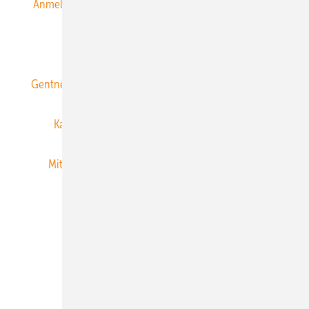
Anmeldung & Registrierung
Datenschutz
E-Paper
ERNEUERBARE ENERGIEN abonnieren
Gentner Energy Media
Gentner Verlag
Impressum
Karriere bei Gentner
Team
Mediaservice
Mitgliedschaften und Engagement
Newsletter
Privacy Manager
RSS-Feed
Veranstaltungen / Webinare
© 2026 ERNEUERBARE ENERGIEN