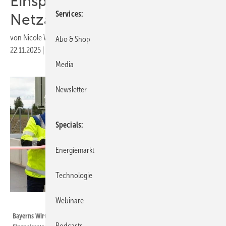
Einspeisesteckdose für den
Services
Netzausbau
von
Nicole Weinhold
Abo & Shop
22.11.2025
|
Druckvorschau
Media
Newsletter
Specials
Energiemarkt
Technologie
Webinare
StMWi: StMWi/K. Huber
Bayerns Wirtschaftsminister Hubert Aiwanger (Mitte) nahm die neue
Podcasts