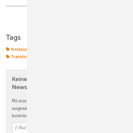
Teilen
Link kopieren
Tags
Netzausbau
Netze
Netze BW
Netzinfrastruktur
Transformation
Keine Zeit? Kein Problem mit dem ERE
Newsletter!
Mit unserem Newsletter erhalten Sie regelmäßig von uns
ausgewählte Informationen und Neuigkeiten, gebündelt und
kostenlos direkt ins Postfach.