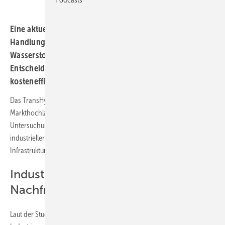
Eine aktuelle Studie des TransHyDE-Projekts zeigt
Handlungsbedarf beim Aufbau der europäischen
Wasserstoffwirtschaft auf. Frühzeitige und konsistente
Entscheidungen sind demnach entscheidend für eine
kosteneffiziente und strategisch sinnvolle Versorgung.
Das TransHyDE-Projekt hat eine umfassende Studie zum Wasserstoff-
Markthochlauf in Deutschland und Europa veröffentlicht. Die
Untersuchung kombiniert Energiesystemmodellierung, Analysen
industrieller Transformationspfade, globale Importszenarien und
Infrastrukturplanung.
Industrie als Haupttreiber der
Nachfrage
Laut der Studie wird der größte Wasserstoffbedarf langfristig in der