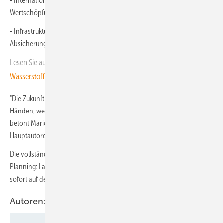
- Internationaler Wettbewerb und Entwicklung globaler
Wertschöpfungsketten
- Infrastrukturentscheidungen der nächsten fünf JahreRegulatorische
Absicherung von Investitionen
Lesen Sie auch:
Betrieb abhängig von Schwankungen: Wie grüne
Wasserstoff-Lieferverträge aussehen müssen
"Die Zukunft des Wasserstoffs in Europa liegt weiter in unseren
Händen, wenn wir bis zum Ende des Jahrzehnts die Hebel umlegen",
betont Mario Ragwitz, TransHyDE-Koordinator und einer der
Hauptautoren der Studie.
Die vollständige 85-seitige Studie "European Hydrogen Infrastructure
Planning: Latest Insights from TransHyDE System Analysis" ist ab
sofort auf der Webseite des Projekts abrufbar.
Autoren: