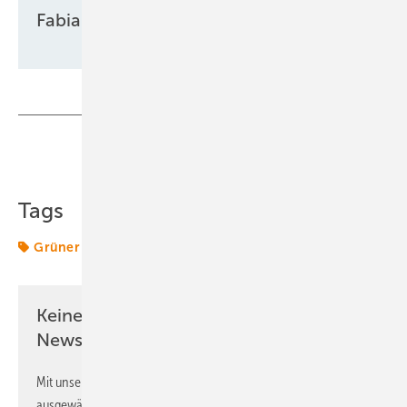
Fabian Kauschke
Teilen
Link kopieren
Tags
Grüner Wasserstoff
Studie
Wasserstoff
Keine Zeit? Kein Problem mit dem ERE
Newsletter!
Mit unserem Newsletter erhalten Sie regelmäßig von uns
ausgewählte Informationen und Neuigkeiten, gebündelt und