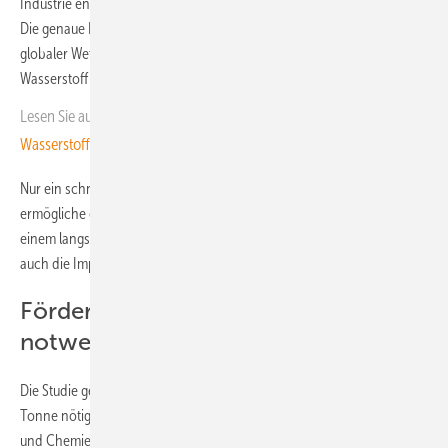
Industrie entstehen, insbesondere in der Stahl- und Chemieindustrie.
Die genaue Nachfrageentwicklung hängt jedoch von Faktoren wie
globaler Wettbewerbsfähigkeit, CO2-Preisen und Kosten für grünen
Wasserstoff ab.
Lesen Sie auch:
Quest One und Ryze Power kooperieren bei
Wasserstofflieferung in Europa
Nur ein schneller und konsistenter Ausbau erneuerbarer Energien
ermögliche eine Versorgung Europas aus eigener Produktion. Bei
einem langsameren Ausbau steigen sowohl die Wasserstoffkosten als
auch die Importabhängigkeit deutlich an.
Förderinstrumente weiterhin
notwendig
Die Studie geht davon aus, dass CO2-Preise von über 200 Euro pro
Tonne nötig sind, um eine wirtschaftliche Transformation der Stahl-
und Chemieindustrie zu ermöglichen. Daher werden in den nächsten