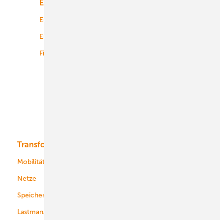
Energiemarkt
Technologie
Energierecht
Planung
Energiemärkte weltweit
Logistik
Finanzierung
Betrieb
Onshore-Wind
Offshore-Wind
Solar
Bioenergie
Transformation
Energieversorger
Service
Mobilität
Kommunen
Netze
Stadtwerke
Speicher
Energiekonzerne
Lastmanagement