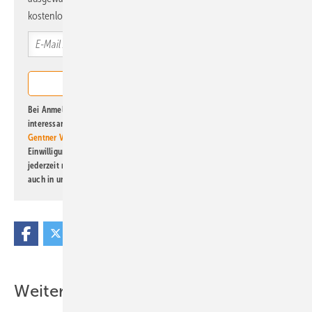
kostenlos direkt ins Postfach.
Bei Anmeldung zu diesem Newsletter bin ich damit einverstanden, über
interessante Verlags- und Online-Angebote
der Marken der Alfons W.
Gentner Verlag GmbH & Co. KG
informiert zu werden. Diese
Einwilligung kann ich jederzeit widerrufen und eine Abmeldung ist
jederzeit möglich. Informationen zum Umgang mit Daten finden Sie
auch in unserer
Datenschutzerklärung
.
Weitere Inhalte