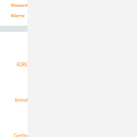
Wasserstoff
Wärme
Abo- & Leserservice
ADRESSBUCH der WIND- und SOLARENERGIE
AGB
Alle Inhalte chronologisch
Anmelden
Anmeldung & Registrierung
Datenschutz
E-Paper
ERNEUERBARE ENERGIEN abonnieren
Gentner Energy Media
Gentner Verlag
Impressum