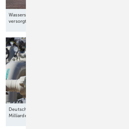
Wasserstoff für Europas Raketen: Air Products
versorgt Ariane-Group
CO₂-ärmer
Deutschland darf Elektrolyse in Dänemark mit 1,3
Milliarden Euro
fördern