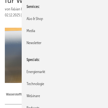
für Wasserstoff in Europa an
Services
von
Fabian Kauschke
02.12.2025
|
Druckvorschau
Abo & Shop
Media
Newsletter
Specials
Energiemarkt
Technologie
Fabian Kauschke
Wasserstoffleitung
Webinare
Podcasts