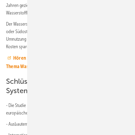
Jahren gezielte Förderinstrumente entscheidend sein, um den
Wasserstoffhochlauf ökonomisch effizient zu beschleunigen.
Der Wasserstofftransport über Pipelines aus Regionen wie Nordafrika
oder Südosteuropa bleibt langfristig am wirtschaftlichsten. Die
Umnutzung bestehender Erdgasleitungen könne dabei Zeit und
Kosten sparen.
Hören Sie sich jetzt unsere neue Podcast-Folge zum
Thema Wasserstoffinfrastruktur in Hamburg an.
Schlüsselfaktoren für ein effizientes
System
- Die Studie identifiziert vier Kernfaktoren für ein effizientes
europäisches Wasserstoffsystem:
- Ausbautempo erneuerbarer Energien