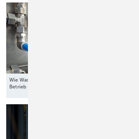
Wie Wasserstofftechnologien für den industriellen
Betrieb skaliert
werden