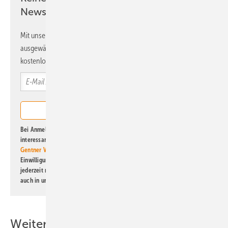
Newsletter!
Mit unserem Newsletter erhalten Sie regelmäßig von uns
ausgewählte Informationen und Neuigkeiten, gebündelt und
kostenlos direkt ins Postfach.
Bei Anmeldung zu diesem Newsletter bin ich damit einverstanden, über
interessante Verlags- und Online-Angebote
der Marken der Alfons W.
Gentner Verlag GmbH & Co. KG
informiert zu werden. Diese
Einwilligung kann ich jederzeit widerrufen und eine Abmeldung ist
jederzeit möglich. Informationen zum Umgang mit Daten finden Sie
auch in unserer
Datenschutzerklärung
.
Weitere Inhalte