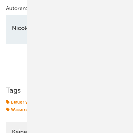
Autoren:
Nicole Weinhold
Teilen
Link kopieren
Tags
Blauer Wasserstoff
Grüner Wasserstoff
Wasserstoff
Wasserstoff-Tankstelle
Keine Zeit? Kein Problem mit dem ERE