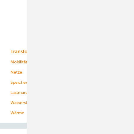
Onshore-Wind
Offshore-Wind
Solar
Bioenergie
Transformation
Energieversorger
Service
Mobilität
Kommunen
Netze
Stadtwerke
Speicher
Energiekonzerne
Lastmanagement
Wasserstoff
Wärme