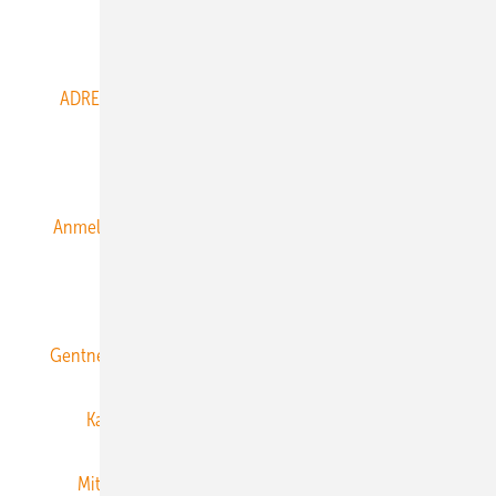
Abo- & Leserservice
ADRESSBUCH der WIND- und SOLARENERGIE
AGB
Alle Inhalte chronologisch
Anmelden
Anmeldung & Registrierung
Datenschutz
E-Paper
ERNEUERBARE ENERGIEN abonnieren
Gentner Energy Media
Gentner Verlag
Impressum
Karriere bei Gentner
Team
Mediaservice
Mitgliedschaften und Engagement
Newsletter