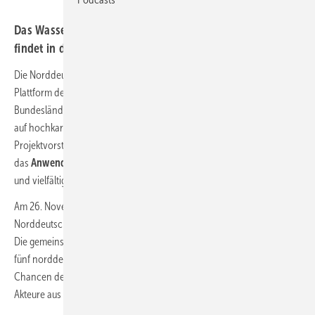
Das Wasserstoff-Event der norddeutschen Bundesländer
findet in diesem Jahr am 26. November in Rostock statt.
Die Norddeutsche Wasserstoffkonferenz (NDWK), die gemeinsame
Plattform der Wasserstoff-Netzwerke aus den fünf norddeutschen
Bundesländern, rückt näher. Freuen können sich Teilnehmer:innen
auf hochkarätige Referent:innen, lebendige Diskussionen, aktuelle
Projektvorstellungen, eine exklusive Führung durch
das
Anwendungszentrum Wasserstoff
, eine begleitende Ausstellung
und vielfältige Networking-Möglichkeiten.
Am 26. November findet sie statt, die dritte Ausgabe der
Norddeutschen Wasserstoffkonferenz (NDWK), diesmal in Rostock.
Die gemeinsame Veranstaltung der Wasserstoff-Netzwerke aus den
fünf norddeutschen Bundesländern wurde ins Leben gerufen, um die
Chancen der Region im Bereich Wasserstoff sichtbar zu machen und
Akteure aus Wirtschaft, Politik und Forschung zusammenzubringen.