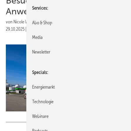
Besuch im
Services
Anwendungszentrum
von
Nicole Weinhold
Abo & Shop
29.10.2025
|
Druckvorschau
Media
Newsletter
Specials
Energiemarkt
Technologie
Webinare
bulentcamci - stock.adobe.com
Podcasts