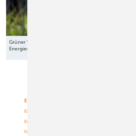
Grüner Wasserstoff: Fünf Maßnahmen für mehr
Energiesouveränität in
Europa
Unsere Themen
Energiemarkt
Technologie
Energierecht
Planung
Energiemärkte weltweit
Logistik
Finanzierung
Betrieb