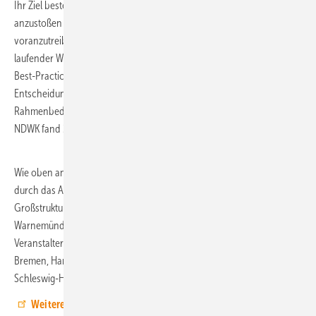
Ihr Ziel besteht darin, Synergien zu schaffen, Kooperationen
anzustoßen und konkrete Fortschritte im Wasserstoffhochlauf
voranzutreiben. Die Teilnehmenden erwarten Einblicke in den Stand
laufender Wasserstoffprojekte aus allen norddeutschen Ländern,
Best-Practice-Erfahrungen und direkten Austausch mit
Entscheidungsträgern aus Politik und Wirtschaft zu den aktuellen
Rahmenbedingungen und zukünftigen Entwicklungen. Die letzte
NDWK fand 2024 in Hamburg statt und zählte rund 250 Teilnehmende.
Wie oben angedeutet, wird im Rahmen der Konferenz eine Führung
durch das Anwendungszentrum Wasserstoff im Fraunhofer-Institut für
Großstrukturen in der Produktionstechnik (IGP) am Standort Rostock-
Warnemünde angeboten. Das allein dürfte schon eine Reise wert sein.
Veranstalter sind die norddeutschen Wasserstoff-Netzwerke aus
Bremen, Hamburg, Mecklenburg-Vorpommern, Niedersachsen und
Schleswig-Holstein.
Weitere Informationen hier.