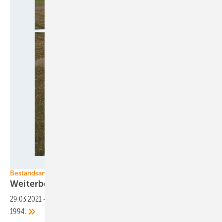
ENOVA
Bestandsanlagen
Weiterbetrieb für eine der ersten
E-40
29.03.2021
-
Enova übernimmt Enercon-Anlage vom Typ E-40 von
1994.