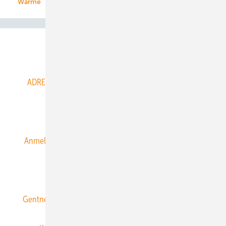
Wärme
Abo- & Leserservice
ADRESSBUCH der WIND- und SOLARENERGIE
AGB
Alle Inhalte chronologisch
Anmelden
Anmeldung & Registrierung
Datenschutz
E-Paper
ERNEUERBARE ENERGIEN abonnieren
Gentner Energy Media
Gentner Verlag
Impressum