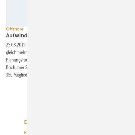
Matthias Ibeler / Alpha Ventus
Offshore
Aufwind über deutscher
See
25.08.2011
-
Deutschlands Offshore-Windenergie bekommt derzeit
gleich mehrfach Auftrieb: Der Windpark „Riffgat“ geht in die nächste
Planungsrunde, und das Branchen-Netzwerk WAB wächst: Die
Bochumer Stadtwerke traten Mitte August der Bremer Organisation als
350 Mitglied
bei.
Unsere Themen
Energiemarkt
Technologie
Energierecht
Planung