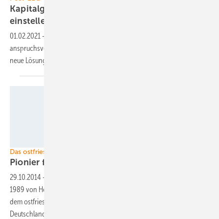
Kapitalgeber müssen sich auf Preisrisiken
einstellen
01.02.2021
-
Die Finanzierung von Regenerativprojekten wird
anspruchsvoller. Weiterbetrieb ohne EEG und PPA-Verträge verlangen
neue
Lösungen.
Foto: Enova
Das ostfriesische Unternehmen Enova
Pionier feiert 25-jähriges
Bestehen
29.10.2014
-
Gegründet wurde das Windkraft-Unternehmen Enova
1989 von Helmuth Brümmer. Damit gehört die Projektierungsfirma aus
dem ostfriesischen Bunderhee zu den Pionieren der Windkraft in
Deutschland. Seither ist viel
passiert.