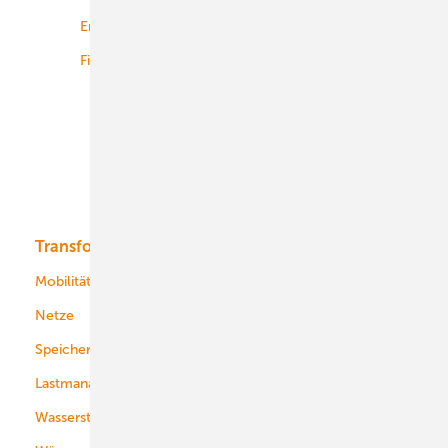
Energiemärkte weltweit
Logistik
Finanzierung
Betrieb
Onshore-Wind
Offshore-Wind
Solar
Bioenergie
Transformation
Energieversorger
Service
Mobilität
Kommunen
Netze
Stadtwerke
Speicher
Energiekonzerne
Lastmanagement
Wasserstoff