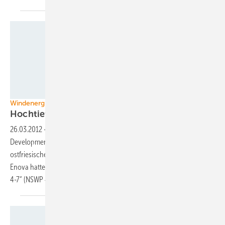
Source: BSH
Windenergie | Nordsee
Hochtief kauft weitere
Offshoreparks
26.03.2012
-
Die erst im Februar gegründete Hochtief Offshore
Development Solutions aus Essen hat ihr Portfolio erweitert und vom
ostfriesischen Projektentwickler Enova vier Meereswindparks gekauft.
Enova hatte die Nordsee-Windparks „Offshore Northsea Windpower
4-7“ (NSWP 4-7) bereits seit 2009
entwickelt.