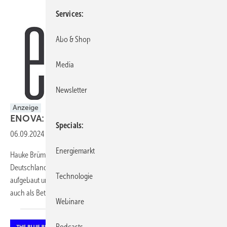
Services
Abo & Shop
Media
Newsletter
Anzeige
ENOVA: Windenergie neu
denken
Specials
06.09.2024
-
Welche Rolle spielt Repowering bei ENOVA?
Energiemarkt
Hauke Brümmer: Schon früh haben wir das ­Re­powering-Potenzial in
Deutschland erkannt. So haben wir uns ein breites Leistungsspektrum
Technologie
aufgebaut und sind mittlerweile nicht nur als Projektierer, sondern
auch als Betreiber, Investor und Serviceanbieter in
der...
Webinare
Podcasts