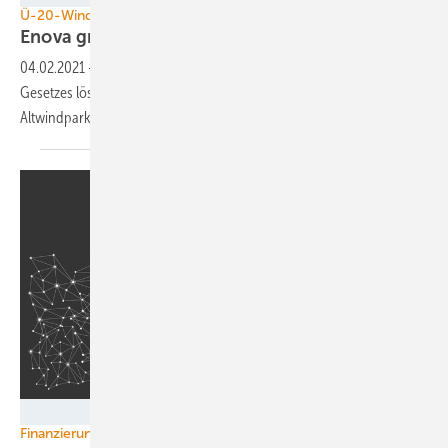
Ü-20-Windenergieanlagen
Enova gründet
Altwindparksparte
04.02.2021
-
Die Übergangsfinanzierung des Erneuerbare-Energien-
Gesetzes löst den Knoten: Windkraftunternehmen richtet
Altwindpark-Beteiligungssparte
ein.
ENOVA
Finanzierung