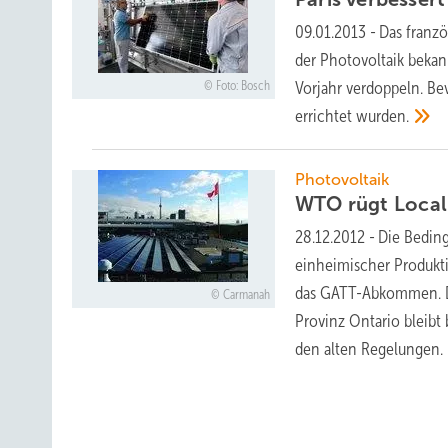
09.01.2013
-
Das franzö
der Photovoltaik beka
Vorjahr verdoppeln. B
Foto: Bosch
errichtet
wurden.
Photovoltaik
WTO rügt
Loca
28.12.2012
-
Die Bedin
einheimischer Produkt
das GATT-Abkommen. Di
Carmanah
Provinz Ontario bleibt
den alten
Regelungen.