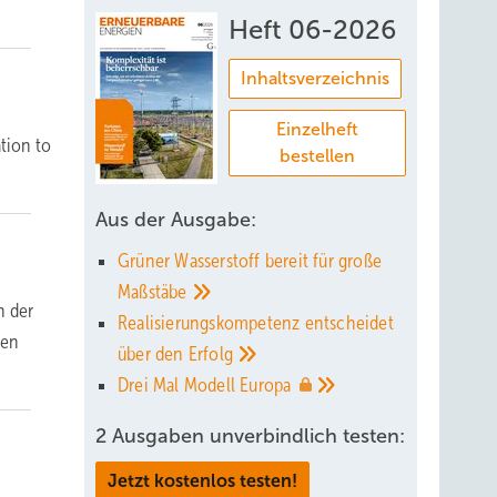
Heft 06-2026
Inhaltsverzeichnis
Einzelheft
ation to
bestellen
Aus der Ausgabe:
Grüner Wasserstoff bereit für große
Maßstäbe
h der
Realisierungskompetenz entscheidet
len
über den
Erfolg
Drei Mal Modell
Europa
2 Ausgaben unverbindlich testen:
Jetzt kostenlos testen!