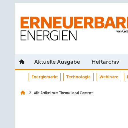
Springe
Springe
Springe
auf
auf
auf
Hauptinhalt
Hauptmenü
SiteSearch
Aktuelle Ausgabe
Heftarchiv
Energiemarkt
Technologie
Webinare
Alle Artikel zum Thema Local Content