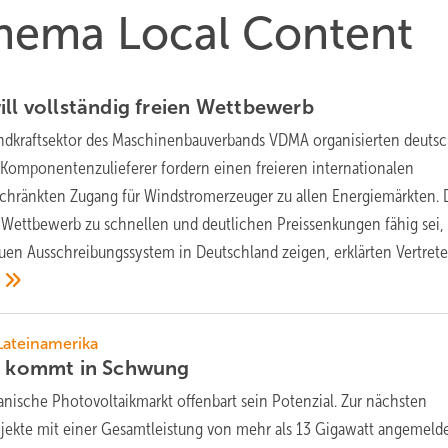
Thema Local Content
ll vollständig freien
Wettbewerb
ndkraftsektor des Maschinenbauverbands VDMA organisierten deuts
 Komponentenzulieferer fordern einen freieren internationalen
hränkten Zugang für Windstromerzeuger zu allen Energiemärkten. 
n Wettbewerb zu schnellen und deutlichen Preissenkungen fähig sei
en Ausschreibungssystem in Deutschland zeigen, erklärten Vertrete
.
Lateinamerika
kt kommt in
Schwung
ianische Photovoltaikmarkt offenbart sein Potenzial. Zur nächsten
jekte mit einer Gesamtleistung von mehr als 13 Gigawatt angemelde