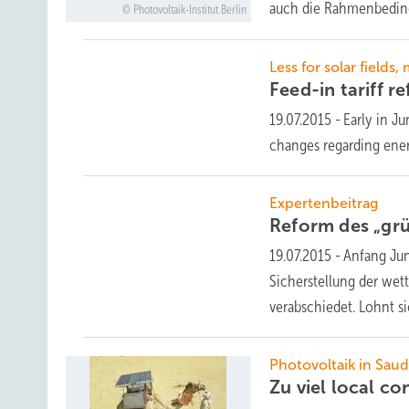
auch die Rahmenbedin
Photovoltaik-Institut Berlin
Less for solar fields
Feed-in tariff r
19.07.2015
-
Early in J
changes regarding ene
Expertenbeitrag
Reform des „grü
19.07.2015
-
Anfang Jun
Sicherstellung der wet
verabschiedet. Lohnt s
Photovoltaik in Saud
Zu viel local c