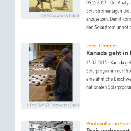
05.11.2013
-
Die Analys
Solarstromanlagen die
NAPS Systems Oy Finland
anzusetzen. Damit könn
den Solarstrom unnöti
Local Content
Kanada geht in
13.02.2013
-
Kanada ge
Solarprogramm der Prov
eine ähnliche Beschwe
nationalen Solarprog
Foto: EMMVEE Photovoltaics GmbH
Photovoltaik in Fran
Paris verbesser