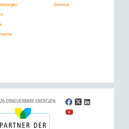
ersorger
Service
en
e
nzerne
026 ERNEUERBARE ENERGIEN