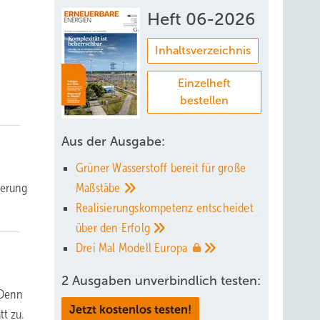
Heft 06-2026
Inhaltsverzeichnis
Einzelheft
bestellen
Aus der Ausgabe:
Grüner Wasserstoff bereit für große
gerung
Maßstäbe
Realisierungskompetenz entscheidet
über den
Erfolg
Drei Mal Modell
Europa
2 Ausgaben unverbindlich testen:
 Denn
Jetzt kostenlos testen!
tt zu.