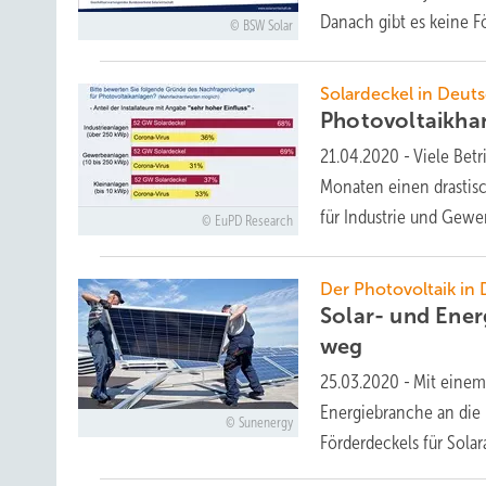
Danach gibt es keine 
BSW Solar
Solardeckel in Deut
Photovoltaikha
21.04.2020
-
Viele Bet
Monaten einen drastis
für Industrie und Gewe
EuPD Research
Der Photovoltaik in
Solar- und Ene
weg
25.03.2020
-
Mit einem
Energiebranche an die 
Sunenergy
Förderdeckels für Sola