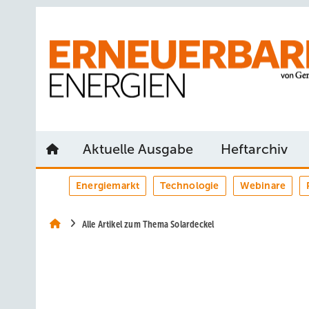
Springe
Springe
Springe
auf
auf
auf
Hauptinhalt
Hauptmenü
SiteSearch
Aktuelle Ausgabe
Heftarchiv
Energiemarkt
Technologie
Webinare
Alle Artikel zum Thema Solardeckel