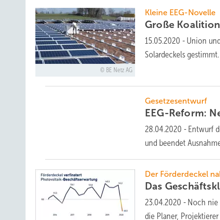
Kleine EEG-Novelle
Große Koalition
15.05.2020
-
Union und
Solardeckels gestimmt. 
BE Netz AG
Gesetzesentwurf
EEG-Reform: Ne
28.04.2020
-
Entwurf d
und beendet Ausnahme
Der Förderdeckel na
Das Geschäftskl
23.04.2020
-
Noch nie 
die Planer, Projektiere