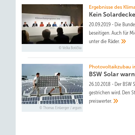
Ergebnisse des Klim
Kein Solardecke
20.09.2019
-
Die Bunde
beseitigen. Auch für M
unter die
Räder.
Velka Botička
Photovoltaikzubau i
BSW Solar warn
26.10.2018
-
Der BSW S
gestrichen wird. Den S
preiswerter.
Thomas Einberger / argum