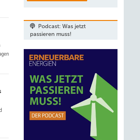
Podcast: Was jetzt
passieren muss!
n
lagen
s
d