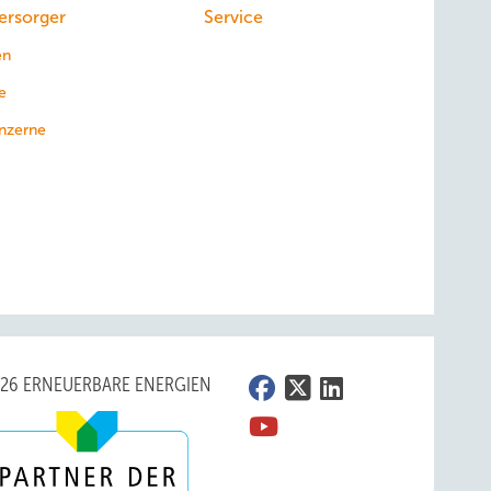
ersorger
Service
en
e
nzerne
026 ERNEUERBARE ENERGIEN