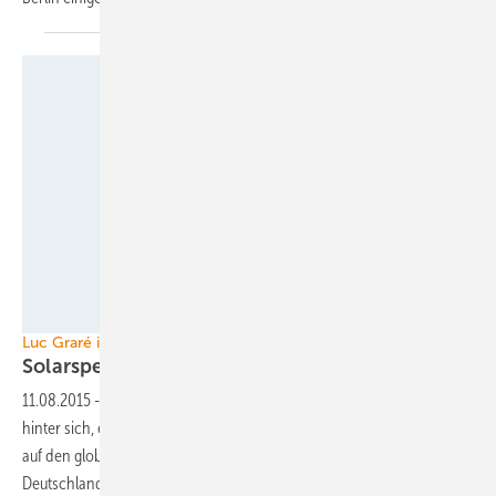
Foto: REC Solar Germany GmbH
Luc Graré im Interview
Solarspeicherpreise gehen in den
Keller
11.08.2015
-
Die REC Solar EMEA GmbH hat ein positives Quartal
hinter sich, ein rasantes US-Wachstum erlebt und blickt optimistisch
auf den globalen Solarmarkt. Konservativer ist der Ausblick für
Deutschland. Ein Interview mit Luc Graré, Senior Vice President Sales