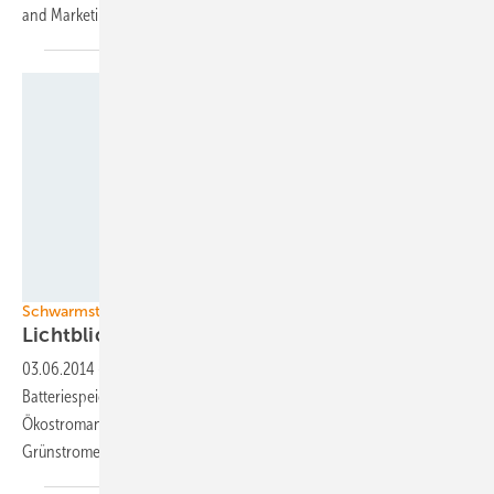
and Marketing, Cells & Modules, bei
REC.
Foto: RIG Solar
Schwarmstrom
Lichtblick verbindet
Solarspeicher
03.06.2014
-
Lichtblick erweitert sein Schwarmstom-Konzept um
Batteriespeicher von Solaranlagen. Damit versucht der Hamburger
Ökostromanbieter nach Blockheizkraftwerken auch kleine dezentrale
Grünstromerzeuger intelligent an das Stromnetz
anzubinden.