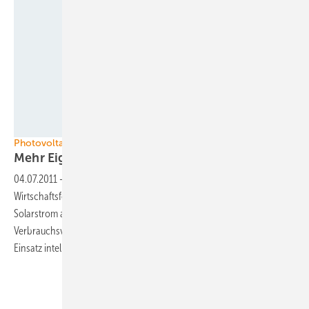
Foto Conergy AG
Photovoltaik
Mehr Eigenverbrauch mit
Solarspeichern
04.07.2011
-
Laut einer Studie des Instituts für ökologische
Wirtschaftsforschung (IÖW) lässt sich die Selbstversorgung mit
Solarstrom auf bis zu 96 Prozent steigern. Dazu sind ein intelligentes
Verbrauchsverhalten, weitere Förderung der Photovoltaik und der
Einsatz intelligenter Speicher
notwendig.