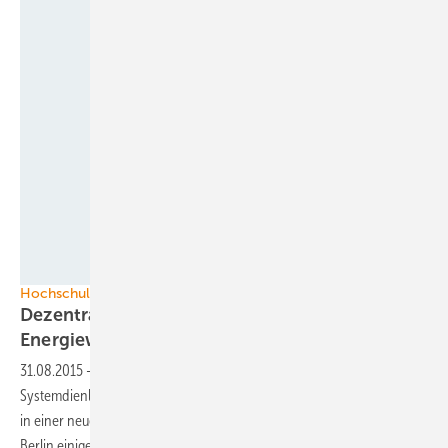
Cover: HTW
Hochschule für Technik und Wirtschaft Berlin
Dezentrale Solarstromspeicher für die
Energiewende
31.08.2015
-
Wer mehr über Eigenversorgung, Wirtschaftlichkeit und
Systemdienlichkeit von dezentralen Solarspeichern wissen will, kann
in einer neuen Publikation der Hochschule für Technik und Wirtschaft
Berlin einiges dazu
nachlesen.