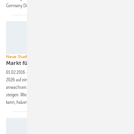
Germany Digital Power bei
Huawei.
Alain Herzog/EPFL
Neue Studie von Lux Research
Markt für Solarstromspeicher wächst
rasant
01.02.2016
-
Der Markt für dezentrale Solarstromspeicher wird bis
2026 auf eine jährlich installierte Gesamtleistung von 50 Gigawatt
anwachsen. Die Umsätze werden auf acht Milliarden Dollar jährlich
steigen. Wie die Branche der Solarstromspeicher erwachsen werden
kann, haben Bostoner Analysten in einer Studie
zusammengefasst.