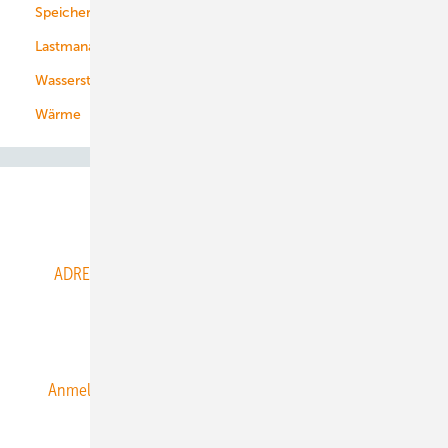
Speicher
Energiekonzerne
Lastmanagement
Wasserstoff
Wärme
Abo- & Leserservice
ADRESSBUCH der WIND- und SOLARENERGIE
AGB
Alle Inhalte chronologisch
Anmelden
Anmeldung & Registrierung
Datenschutz
E-Paper
ERNEUERBARE ENERGIEN abonnieren