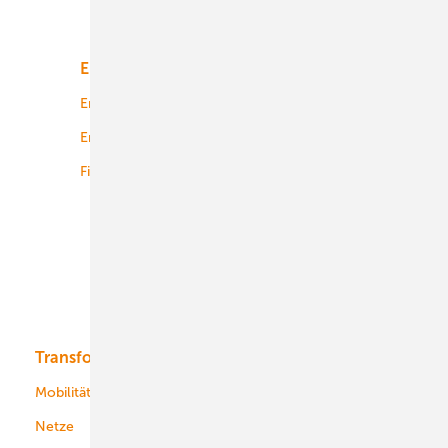
Unsere Themen
Energiemarkt
Technologie
Energierecht
Planung
Energiemärkte weltweit
Logistik
Finanzierung
Betrieb
Onshore-Wind
Offshore-Wind
Solar
Bioenergie
Transformation
Energieversorger
Service
Mobilität
Kommunen
Netze
Stadtwerke