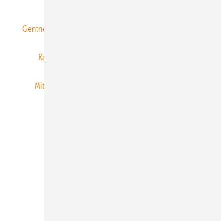
Gentner Energy Media
Gentner Verlag
Impressum
Karriere bei Gentner
Team
Mediaservice
Mitgliedschaften und Engagement
Newsletter
Privacy Manager
RSS-Feed
Veranstaltungen / Webinare
© 2026 ERNEUERBARE ENERGIEN