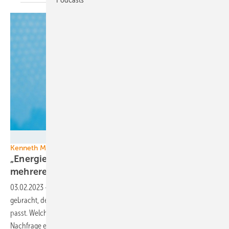
Huawei
Kenneth Marcel Frey von Huawei
„Energiespeicherung und Sicherheit sind seit
mehreren Jahren Teil unserer
Strategie“
03.02.2023
-
Huawei hat einen eigenen Solarspeicher auf den Markt
gebracht, der gut zu gesamten Leistungselektronik des Unternehmens
passt. Welche Rolle dabei die Sicherheit spielt und wie sich die
Nachfrage entwickelt, erklärt Kenneth Marcel Frey, Leiter von