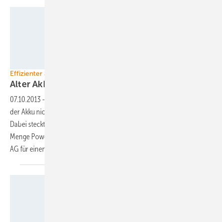
Foto: BikeTec
Effizienter als Recycling
Alter Akku wird
Solarspeicher
07.10.2013
-
Auch einem E-Bike geht irgendwann die Puste aus. Bringt
der Akku nicht mehr die geforderten Kilometer, wird er aussortiert.
Dabei steckt selbst in den altersschwachen Batterien noch jede
Menge Power. Die nutzt der Schweriner Kommunalversorger Wemag
AG für einen modularen
Photovoltaik-Speicher.