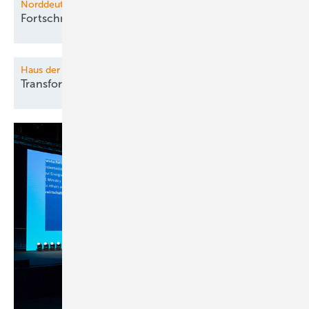
Norddeutsche Wasserstoffkonferenz
Fortschritte im
H2-Hochlauf
Haus der Technik Seminar
Transformatoren im
Überblick