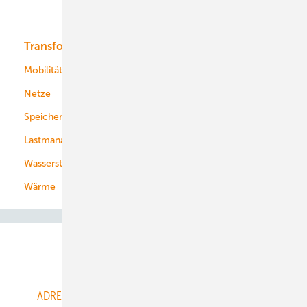
Bioenergie
Transformation
Energieversorger
Service
Mobilität
Kommunen
Netze
Stadtwerke
Speicher
Energiekonzerne
Lastmanagement
Wasserstoff
Wärme
Abo- & Leserservice
ADRESSBUCH der WIND- und SOLARENERGIE
AGB