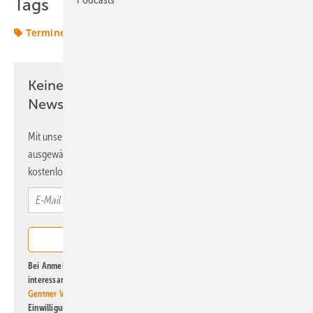
Tags
Termine & Veranstaltungen
Keine Zeit? Kein Problem mit dem ERE
Newsletter!
Mit unserem Newsletter erhalten Sie regelmäßig von uns
ausgewählte Informationen und Neuigkeiten, gebündelt und
kostenlos direkt ins Postfach.
Bei Anmeldung zu diesem Newsletter bin ich damit einverstanden, über
interessante Verlags- und Online-Angebote
der Marken der Alfons W.
Gentner Verlag GmbH & Co. KG
informiert zu werden. Diese
Einwilligung kann ich jederzeit widerrufen und eine Abmeldung ist