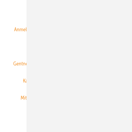
Alle Inhalte chronologisch
Anmelden
Anmeldung & Registrierung
Datenschutz
E-Paper
ERNEUERBARE ENERGIEN abonnieren
Gentner Energy Media
Gentner Verlag
Impressum
Karriere bei Gentner
Team
Mediaservice
Mitgliedschaften und Engagement
Newsletter
Privacy Manager
RSS-Feed