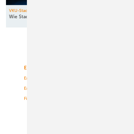
VKU-Stadtwerkekongress
Wie Stadtwerke die Transformation
gestalten
Unsere Themen
Energiemarkt
Technologie
Energierecht
Planung
Energiemärkte weltweit
Logistik
Finanzierung
Betrieb
Onshore-Wind
Offshore-Wind
Solar