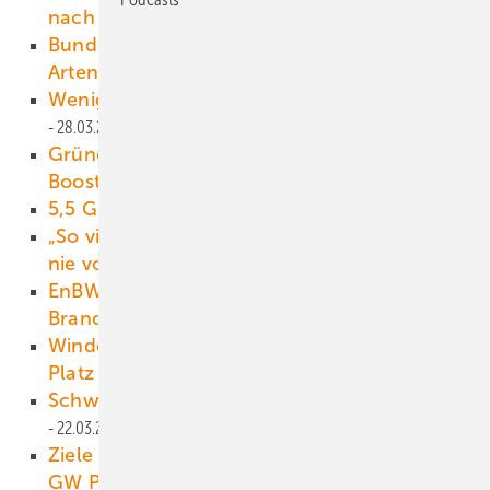
nach NRW
29.03.2021
Bundesweit einheitliche Regeln bei
Artenschutz
28.03.2021
Wenig Wind und Sonne im ersten Quartal
28.03.2021
Grüne Gemeinden mit Eisspeicher und
Booster
25.03.2021
5,5 Gigawatt neu installiert
25.03.2021
„So viele Genehmigungen lagen uns noch
nie vor“
25.03.2021
EnBW baut zwei förderfreie Solarparks in
Brandenburg
24.03.2021
Windenergie: In Niedersachsen ist noch
Platz
23.03.2021
Schwimmen und Nichtschwimmen
22.03.2021
Ziele anheben: 6 GW Onshore-Wind und 10
GW PV jährlich gefordert
21.03.2021