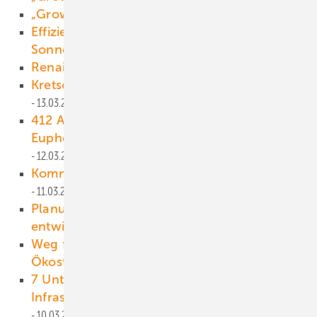
„Growian hat geschadet“
15.03.2021
Effizient und ästhetisch: Dachziegeln ernten
Sonnenstrom
15.03.2021
Renaissance der AKW-Freunde
15.03.2021
Kretschmann hofft auf junge CDU
13.03.2021
412 Atomkraftwerke am Netz – doch die
Euphorie ist fast überall verflogen
12.03.2021
Kommunale Energiewende konkret
11.03.2021
Planungswerkzeug für solare Quartiere
entwickelt
11.03.2021
Weg für sicheres Funknetz für
Ökostromanlagen ist frei
10.03.2021
7 Unternehmen wollen europäische
Infrastruktur für Wasserstoff schaffen
10.03.2021