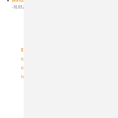
Windkraft kein nächtlicher Insektenkiller
01.03.2021
Unsere Themen
Energiemarkt
Technologie
Energierecht
Planung
Energiemärkte weltweit
Logistik
Finanzierung
Betrieb
Onshore-Wind
Offshore-Wind
Solar
Bioenergie