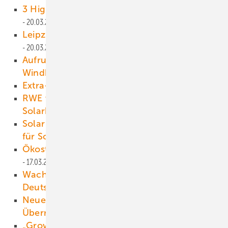
3 Highlights für saubere Mobilität
20.03.2021
Leipzig baut Europas erste Wasserstoff-Tram
20.03.2021
Aufruf: Dringender Handlungsbedarf bei
Windkraft
19.03.2021
Extra-entspannender-Fortschritt
18.03.2021
RWE verwandelt alten Kohlemeiler in ein
Solarkraftwerk
18.03.2021
Solar Power Europe nimmt Bewerbungen
für Solarpreise an
17.03.2021
Ökostrom für Unternehmen wird knapp
17.03.2021
Wachstumstreiber: 300.000 Heimspeicher in
Deutschland
16.03.2021
Neues Bundesländer-Wind-Ranking liefert
Überraschungssieger
16.03.2021
„Growian hat geschadet“
15.03.2021