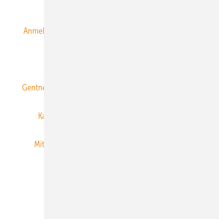
Alle Inhalte chronologisch
Anmelden
Anmeldung & Registrierung
Datenschutz
E-Paper
ERNEUERBARE ENERGIEN abonnieren
Gentner Energy Media
Gentner Verlag
Impressum
Karriere bei Gentner
Team
Mediaservice
Mitgliedschaften und Engagement
Newsletter
Privacy Manager
RSS-Feed
Veranstaltungen / Webinare