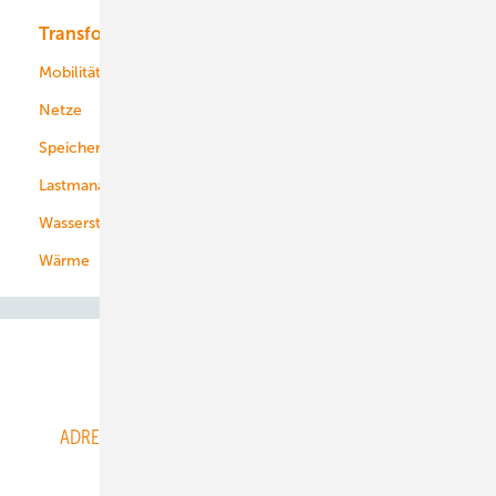
Transformation
Energieversorger
Service
Mobilität
Kommunen
Netze
Stadtwerke
Speicher
Energiekonzerne
Lastmanagement
Wasserstoff
Wärme
Abo- & Leserservice
ADRESSBUCH der WIND- und SOLARENERGIE
AGB