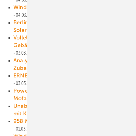
Windpark-Allmende ermöglicht viel
04.03.2021
Berliner Stadtwerke klimatisieren Archiv mit
Solarstrom
04.03.2021
Vollelektrische Wärmeversorgung in
Gebäuden stößt auf großes Interesse
03.03.2021
Analysten erwarten 2021 sechs Gigawatt
Zubau in Deutschland
03.03.2021
ERNEUERBARE ENERGIEN 02/2021 als PDF
03.03.2021
Powerpaste: So kann Wasserstoff nicht nur
Mofas antreiben
02.03.2021
Unabhängige Stromversorgung: Insellösung
mit Kleinwindkraft
02.03.2021
958 Megawatt Offshore ausgeschrieben
01.03.2021