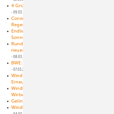
4 Gründe, warum der Strom ausfällt
09.03.2021
Corona und Mitarbeiterführung in der
Regenerativbranche
08.03.2021
Anzeige
Endlich Ertragsnachweis für große
Sonnenwärme-Kollektorfelder
08.03.2021
Rund 10 Prozent Beton und Stahl durch
neues Fundamentdesign einsparen
08.03.2021
BWE: Fünf Gesetze fürs Repowering
07.03.2021
Wind überflügelt Kohle bei 47 Prozent
Erneuerbaren
06.03.2021
Windkraftverhinderer von Vernunftkraft im
Wirtschaftsministerium
05.03.2021
Gelingender Umsturz
04.03.2021
Windkraft beflügelt Digitalunterricht
04.03.2021