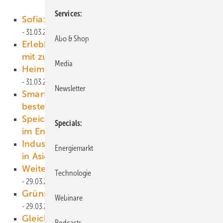
Services
Sofia: erster Rekordturbinen-Park?
31.03.2021
Abo & Shop
Erlebbare Innovationen – wir nehmen Sie
mit zur Industriemesse!
31.03.2021
Media
Heimisches Heizen mit Brennstoffzelle
31.03.2021
Newsletter
Smart Living und Autarkie – wer hat die
besten Lösungen?
31.03.2021
Speicherverband fordert Nachbesserungen
Specials
im Energiewirtschaftsgesetz
31.03.2021
Industrieländer finanzieren Kohlekraftwerke
Energiemarkt
in Asien
30.03.2021
Weiterbetrieb für eine der ersten E-40
Technologie
29.03.2021
Grünstromüberschüsse nehmen zu
Webinare
29.03.2021
Gleichstrom-Erdkabel bringt Windstrom
Podcasts