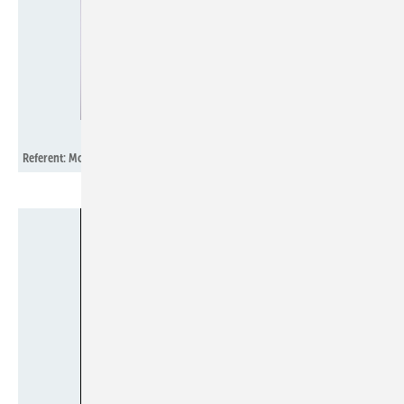
Huawei FusionSolar
Referent: Mohammed Qudaih, CTO Huawei FusionSolar Deutschland