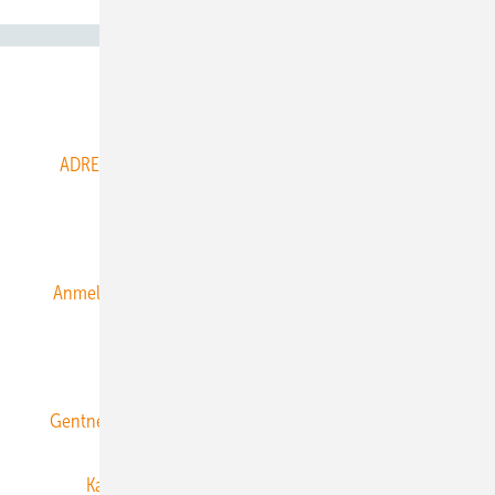
Abo- & Leserservice
ADRESSBUCH der WIND- und SOLARENERGIE
AGB
Alle Inhalte chronologisch
Anmelden
Anmeldung & Registrierung
Datenschutz
E-Paper
ERNEUERBARE ENERGIEN abonnieren
Gentner Energy Media
Gentner Verlag
Impressum
Karriere bei Gentner
Team
Mediaservice