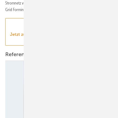
Stromnetz von morgen formen könnte – und diskutieren Sie mit, ob
Grid Forming schon in wenigen Jahren zur neuen Norm wird.
Jetzt zum Webinar anmelden! | 1.10.2025, 16:00 -
17:30 Uhr
Referent & Moderation