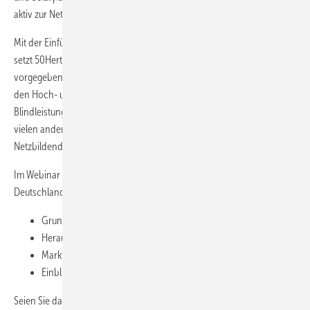
aktiv zur Netz- und Systemstabilität beitragen.
Mit der Einführung dieses neuen Marktes für Systemdienstleistungen
setzt 50Hertz eine Vorgabe der Bundesnetzagentur (BNetzA) früher als
vorgegeben um, wonach bis Ende Juni 2025 ein solcher Markt von
den Hoch- und Höchstspannungs-Netzbetreibern mit
Blindleistungsbedarf eingeführt werden muss. Übrigens parallel zu
vielen anderen europäischen Staaten, die ebenfalls dabei sind,
Netzbildende Eigenschaften einzuführen.
Im Webinar diskutieren wir mit dem Experten von Huawei FusionSolar
Deutschland unter anderem:
Grundlagen und Bedeutung von Grid Forming
Herausforderungen beim Einsatz in realen Übertragungsnetzen
Marktentwicklungen und Zeithorizonte
Einblicke in Huaweis
Smart String Grid Forming ESS Solution
Seien Sie dabei, wenn wir die Technologie beleuchten, die unser