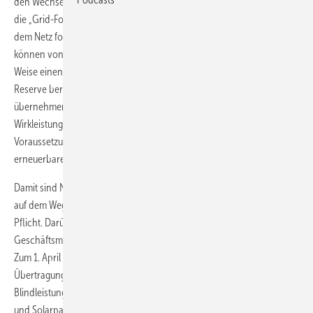
den Wechselrichtern runter. Netzbildenden Eigenschaften oder auch
die „Grid-Forming-Technology“ verhindert, dass die Wechselrichter
dem Netz folgen, wenn es einbricht. Netzbildenden Wechselrichter
können von sich aus Spannung aufbauen und halten und auf diese
Weise einen Blackout verhindern und Blindleistung oder Momentan-
Reserve bereitstellen. Diese Netzbildenden Wechselrichter
übernehmen damit Kraftwerkseigenschaften, indem sie die
Wirkleistung rotierender Massen ersetzen – eine wichtige
Voraussetzung für einen 100prozentige Vollversorgung mit
erneuerbaren Energien.
Damit sind Netzbildende Wechselrichter nicht nur eine gute Erfindung
auf dem Weg zur CO2-Neutralität, sondern ihr Einsatz wird auch
Pflicht. Darüber hinaus gibt es inzwischen auch schon erste
Geschäftsmodelle für Speicher mit Netzbildenden Wechselrichtern:
Zum 1. April hat 50Hertz nach eigenen Angaben als erster
Übertragungsnetzbetreiber eine marktgestützte Beschaffung von
Blindleistung zur Spannungshaltung eingeführt. Gerade große Wind-
und Solarparks, Batteriespeicher und Elektrolyseure sollen so künftig