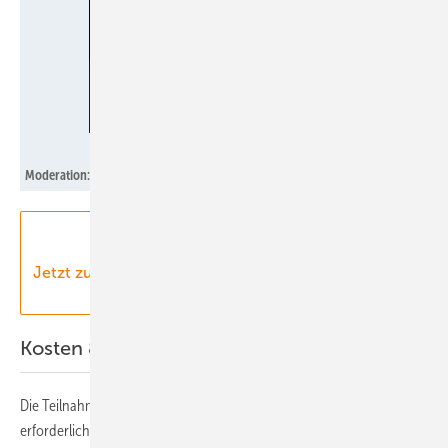
Silke Reents
Moderation: Nicole Weinhold, Chefredakteurin Erneuerbare Energien
Jetzt zum Webinar anmelden! | 01.10.2025, 16:00 -
17:30 Uhr
Kosten & Anmeldung
Die Teilnahme am Webinar ist kostenfrei, eine Anmeldung ist trotzdem
erforderlich.