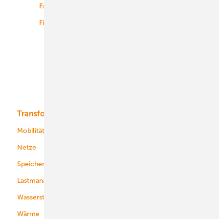
Energiemärkte weltweit
Logistik
Finanzierung
Betrieb
Onshore-Wind
Offshore-Wind
Solar
Bioenergie
Transformation
Energieversorger
Service
Mobilität
Kommunen
Netze
Stadtwerke
Speicher
Energiekonzerne
Lastmanagement
Wasserstoff
Wärme