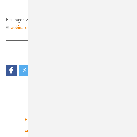
Bei Fragen wenden Sie sich gerne an unseren Support per Mail
webinare@gentner.de
oder telefonisch unter 0
711/ 63 672- 959.
Teilen
Link kopieren
Unsere Themen
Energiemarkt
Technologie
Energierecht
Planung