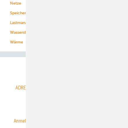
Netze
Stadtwerke
Speicher
Energiekonzerne
Lastmanagement
Wasserstoff
Wärme
Abo- & Leserservice
ADRESSBUCH der WIND- und SOLARENERGIE
AGB
Alle Inhalte chronologisch
Anmelden
Anmeldung & Registrierung
Datenschutz
E-Paper