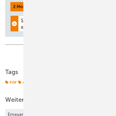
2 Monate kostenlos testen
Teilen
Link kopieren
Tags
PDF
erneuerbarer Energien
Weitere Inhalte
Erneuerbare Energien 07/2025 als
PDF