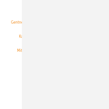
ERNEUERBARE ENERGIEN abonnieren
Gentner Energy Media
Gentner Verlag
Impressum
Karriere bei Gentner
Team
Mediaservice
Mitgliedschaften und Engagement
Newsletter
Privacy Manager
RSS-Feed
Veranstaltungen / Webinare
© 2026 ERNEUERBARE ENERGIEN