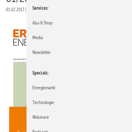
Services
01.02.2017
|
Veröffentlicht in
Ausgabe 01-2017
Abo & Shop
Media
Newsletter
Specials
Energiemarkt
Technologie
Webinare
Podcasts