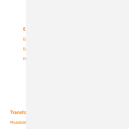
Unsere Themen
Energiemarkt
Technologie
Energierecht
Planung
Energiemärkte weltweit
Logistik
Finanzierung
Betrieb
Onshore-Wind
Offshore-Wind
Solar
Bioenergie
Transformation
Energieversorger
Service
Mobilität
Kommunen