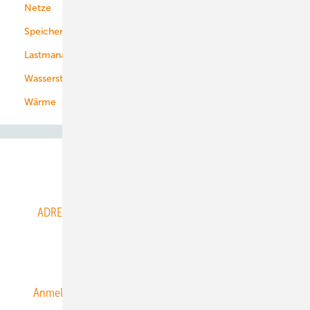
Netze
Stadtwerke
Speicher
Energiekonzerne
Lastmanagement
Wasserstoff
Wärme
Abo- & Leserservice
ADRESSBUCH der WIND- und SOLARENERGIE
AGB
Alle Inhalte chronologisch
Anmelden
Anmeldung & Registrierung
Datenschutz
E-Paper