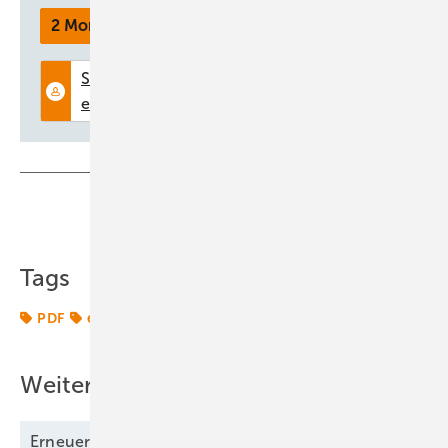
2 Monate kostenlos testen
Teilen
Link kopieren
Tags
PDF
erneuerbarer Energien
Weitere Inhalte
Erneuerbare Energien 07/2025 als
PDF