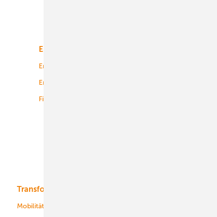
Unsere Themen
Energiemarkt
Technologie
Energierecht
Planung
Energiemärkte weltweit
Logistik
Finanzierung
Betrieb
Onshore-Wind
Offshore-Wind
Solar
Bioenergie
Transformation
Energieversorger
Service
Mobilität
Kommunen