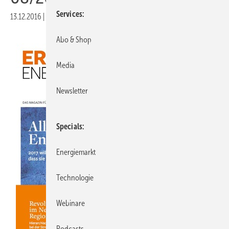
Services
13.12.2016
|
Veröffentlicht in
Ausgabe 08-2016
Abo & Shop
Media
Newsletter
Specials
Energiemarkt
Technologie
Webinare
Podcasts