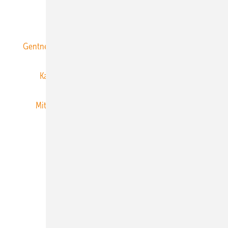
ERNEUERBARE ENERGIEN abonnieren
Gentner Energy Media
Gentner Verlag
Impressum
Karriere bei Gentner
Team
Mediaservice
Mitgliedschaften und Engagement
Newsletter
Privacy Manager
RSS-Feed
Veranstaltungen / Webinare
© 2026 ERNEUERBARE ENERGIEN