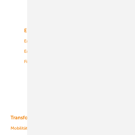
Unsere Themen
Energiemarkt
Technologie
Energierecht
Planung
Energiemärkte weltweit
Logistik
Finanzierung
Betrieb
Onshore-Wind
Offshore-Wind
Solar
Bioenergie
Transformation
Energieversorger
Service
Mobilität
Kommunen