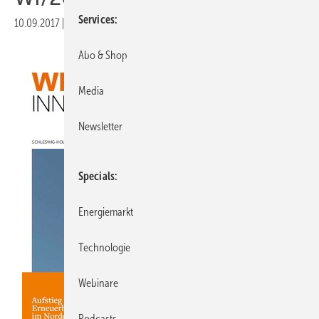
Services
10.09.2017
|
Veröffentlicht in
Ausgabe WI-2017
Abo & Shop
Media
Newsletter
Specials
Energiemarkt
Technologie
Webinare
Podcasts