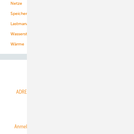
Netze
Stadtwerke
Speicher
Energiekonzerne
Lastmanagement
Wasserstoff
Wärme
Abo- & Leserservice
ADRESSBUCH der WIND- und SOLARENERGIE
AGB
Alle Inhalte chronologisch
Anmelden
Anmeldung & Registrierung
Datenschutz
E-Paper