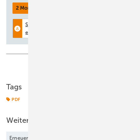
2 Monate kostenlos testen
Teilen
Link kopieren
Tags
PDF
Weitere Inhalte
Erneuerbare Energien 08/2025 als
PDF