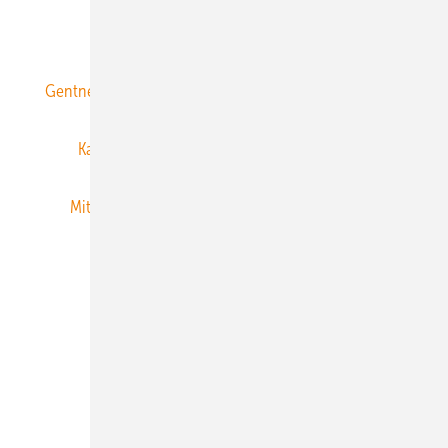
ERNEUERBARE ENERGIEN abonnieren
Gentner Energy Media
Gentner Verlag
Impressum
Karriere bei Gentner
Team
Mediaservice
Mitgliedschaften und Engagement
Newsletter
Privacy Manager
RSS-Feed
Veranstaltungen / Webinare
© 2026 ERNEUERBARE ENERGIEN