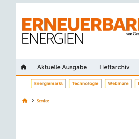
Springe
Springe
Springe
auf
auf
auf
Hauptinhalt
Hauptmenü
SiteSearch
Aktuelle Ausgabe
Heftarchiv
Energiemarkt
Technologie
Webinare
Service