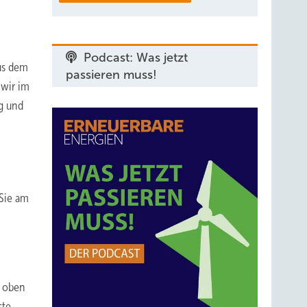
Podcast: Was jetzt
aus dem
passieren muss!
 wir im
g und
 Sie am
s oben
ste