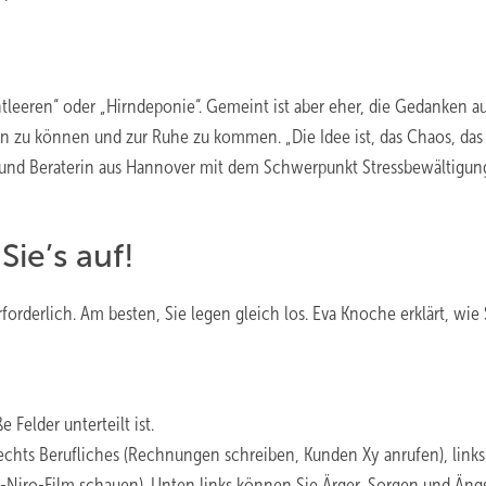
ntleeren“ oder „Hirndeponie“. Gemeint ist aber eher, die Gedanken 
 zu können und zur Ruhe zu kommen. „Die Idee ist, das Chaos, das
und Beraterin aus Hannover mit dem Schwerpunkt Stressbewältigun
Sie’s auf!
forderlich. Am besten, Sie legen gleich los. Eva Knoche erklärt, wie
e Felder unterteilt ist.
 rechts Berufliches (Rechnungen schreiben, Kunden Xy anrufen), link
-Niro-Film schauen). Unten links können Sie Ärger, Sorgen und Äng