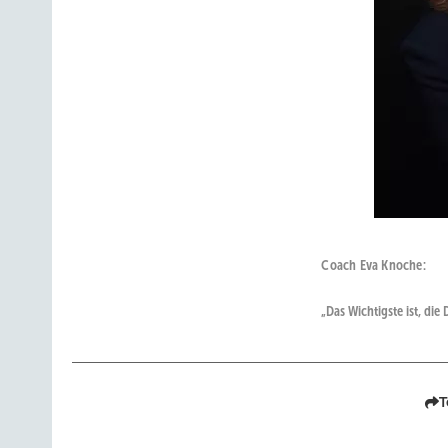
Coach Eva Knoche:
„Das Wichtigste ist, die
T