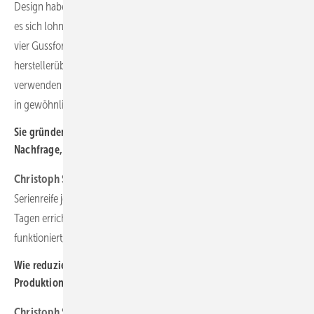
Design haben wir solche Material und Zeiteinsparungen erzielt, dass
es sich lohnt. Rentabilität erreichen wir durch die Modularität bei nur
vier Gussformen, indem wir unsere Fundamentrippen
herstellerübergreifend für die jeweiligen Windturbinenklassen
verwenden möchten, sowie durch Transportierbarkeit der Bauteile
in gewöhnlichen LKW und durch hohe Anpassungsfähigkeit.
Sie gründen nun erste Enercon-Großanlagen. Sofort wächst die
Nachfrage, warum?
Christoph Schwenzer:
Wichtig war zu sehen, dass wir die
Serienreife jetzt erreichen und ein Fundament tatsächlich in fünf
Tagen errichten können. Als wir nun zeigen konnten, dass es
funktioniert, haben wir sofort entsprechende Resonanz gefunden.
Wie reduzieren Sie die Teilevielfalt, um den Aufwand der
Produktion klein zu halten?
Christoph Schwenzer:
Unsere Teilevielfalt ist mit vier