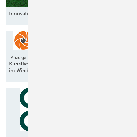
Innovative
Bremsenlöser
Anzeige
Künstliche Intelligenz revolutioniert Vogelschutz
im
Windpark