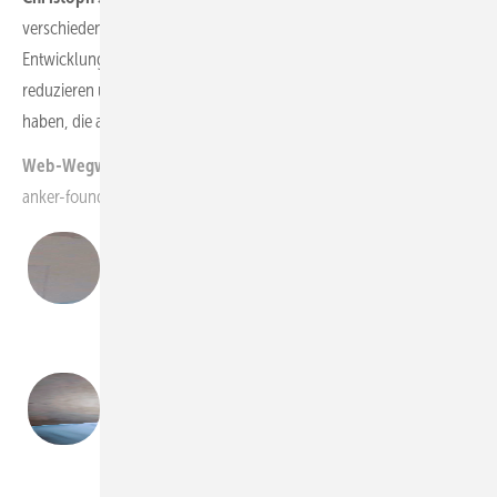
verschiedenen Formen nicht groß. Aber wir haben noch
Entwicklungsarbeit vor uns. So wollen wir den Stahleinsatz
reduzieren und maximal drei bis vier verschiedene Standardrippen
haben, die am besten für mehrere Anlagentypen passen.
(tw)
Web-Wegweiser:
anker-foundations.com
Christof Strebe
Head of Sales,
Anker Foundations
Christoph Schwenzer
COO, Anker Foundations
Anker Foundations