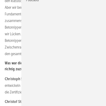
den klassischen Ortbetonfundamenten dieser Windenergieanlagen.
Aber wir benötigten deutlich weniger Betonvolumen. Unsere
Fundamente bestehen aus im Zentrum zu einem Ring
zusammenschließenden und sternförmig ausgreifenden
Betonrippen. Wo sich sonst ein massiver Betonkegel wölbt, lassen
wir Lücken. Doch wir decken dafür an der Unterseite der
Betonrippen mitgegossene Simse mit je einer Lastverteilplatte pro
Zwischenraum ab. Auf das gesamte Fundament schieben wir fast
den gesamten Erdaushub zurück und beschweren es damit.
Was war die größte Herausforderung, um die Fertigbetonteile
richtig zuzuschneiden?
Christoph Schwenzer:
Dass wir sie Stück für Stück komplett
entwickeln mussten, was drei Jahre in Anspruch nahm. Dazu gehört
die Zertifizierung.
Christof Strebe:
Durch konsequentes, volumen optimiertes