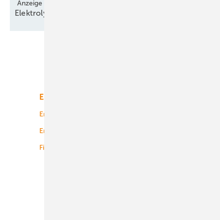
Anzeige
Elektrolyse-Technologie bereit für den
Hochlauf
Unsere Themen
Energiemarkt
Technologie
Energierecht
Planung
Energiemärkte weltweit
Logistik
Finanzierung
Betrieb
Onshore-Wind
Offshore-Wind
Solar
Bioenergie