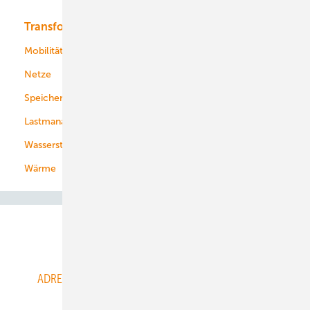
Transformation
Energieversorger
Service
Mobilität
Kommunen
Netze
Stadtwerke
Speicher
Energiekonzerne
Lastmanagement
Wasserstoff
Wärme
Abo- & Leserservice
ADRESSBUCH der WIND- und SOLARENERGIE
AGB