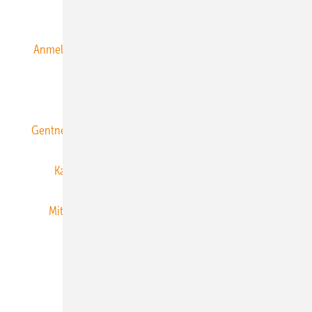
Alle Inhalte chronologisch
Anmelden
Anmeldung & Registrierung
Datenschutz
E-Paper
ERNEUERBARE ENERGIEN abonnieren
Gentner Energy Media
Gentner Verlag
Impressum
Karriere bei Gentner
Team
Mediaservice
Mitgliedschaften und Engagement
Newsletter
Privacy Manager
RSS-Feed
Veranstaltungen / Webinare