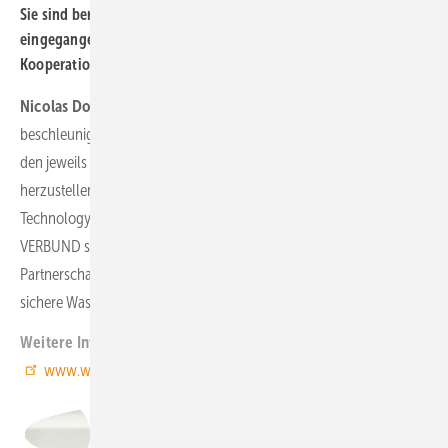
Sie sind bereits Kooperationen mit Wasserstoff-Produzenten
eingegangen. Welchen Mehrwert bieten Sie in diesen
Kooperationen?
Nicolas Dohn:
Wenn wir den Hochlauf des Wasserstoffmarkts
beschleunigen wollen, braucht es starke Partnerschaften, um mit
den jeweils eigenen individuellen Stärken gemeinsame Synergien
herzustellen. Die Kooperationen mit RWE, Green Hydrogen
Technology oder Österreichs führendem Energieunternehmen
VERBUND sind nicht nur in der aktuellen Phase strategisch wichtige
Partnerschaften, sondern auch perspektivisch essenziell, um eine
sichere Wasserstoff-Versorgung zu gewährleisten.
(FK)
Weitere Informationen:
www.westfalen.com
Nicolas Dohn,