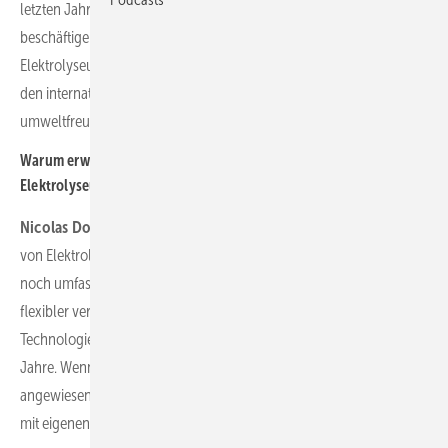
letzten Jahren unsere H2-Trailer-Flotte kontinuierlich erweitert und
beschäftigen uns mit konkreten Elektrolyse-Projekten. Unser erster
Elektrolyseur wird nächstes Jahr in Frankreich in Betrieb gehen, um
den internationalen Stahlhersteller ArcelorMittal mit
umweltfreundlichem Wasserstoff zu versorgen.
Warum erweitern Sie Ihre Leistungen auch auf den Bau von
Elektrolyseuren?
Nicolas Dohn:
Die Erweiterung unserer Leistungen um den Bau
von Elektrolyseuren ist ein logischer Schritt, um unsere Kunden
noch umfassender bei der Dekarbonisierung unterstützen und
flexibler versorgen zu können. Zudem sehen wir in der Elektrolyse-
Technologie ein enormes Wachstumspotenzial für die kommenden
Jahre. Wenngleich Deutschland zum Großteil auf Energie-Importe
angewiesen sein wird, sollten wir jede Möglichkeit nutzen, um auch
mit eigenen Mitteln Wasserstoff zu produzieren.