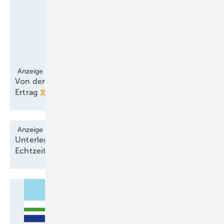
Anzeige
Von der Eule gelernt – verschluckter Schall, mehr
Ertrag
Anzeige
Unterlegscheibe liest Schraubenvorspannungen in
Echtzeit
aus