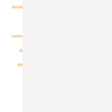
Anmeldung & Registrierung
Datenschutz
E-Paper
ERNEUERBARE ENERGIEN abonnieren
Gentner Energy Media
Gentner Verlag
Impressum
Karriere bei Gentner
Team
Mediaservice
Mitgliedschaften und Engagement
Newsletter
Privacy Manager
RSS-Feed
Veranstaltungen / Webinare
© 2026 ERNEUERBARE ENERGIEN