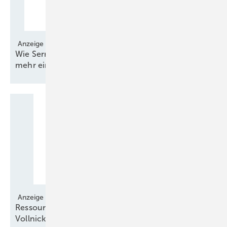
Anzeige
Wie Serrations pro Anlage einige 100 Kilowatt
mehr
einbringen
Anzeige
Ressourcenschonendes Nickelsulfamat statt
Vollnickel