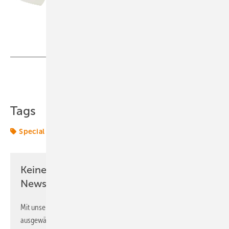
Head of Hydrogen
bei Westfalen
Foto: Westfalen AG
Teilen
Link kopieren
Tags
Special
Keine Zeit? Kein Problem mit dem ERE
Newsletter!
Mit unserem Newsletter erhalten Sie regelmäßig von uns
ausgewählte Informationen und Neuigkeiten, gebündelt und