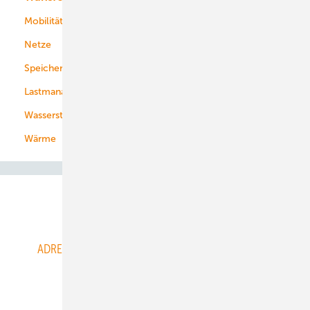
Mobilität
Kommunen
Netze
Stadtwerke
Speicher
Energiekonzerne
Lastmanagement
Wasserstoff
Wärme
Abo- & Leserservice
ADRESSBUCH der WIND- und SOLARENERGIE
AGB
Alle Inhalte chronologisch
Anmelden