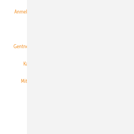
Anmeldung & Registrierung
Datenschutz
E-Paper
ERNEUERBARE ENERGIEN abonnieren
Gentner Energy Media
Gentner Verlag
Impressum
Karriere bei Gentner
Team
Mediaservice
Mitgliedschaften und Engagement
Newsletter
Privacy Manager
RSS-Feed
Veranstaltungen / Webinare
© 2026 ERNEUERBARE ENERGIEN