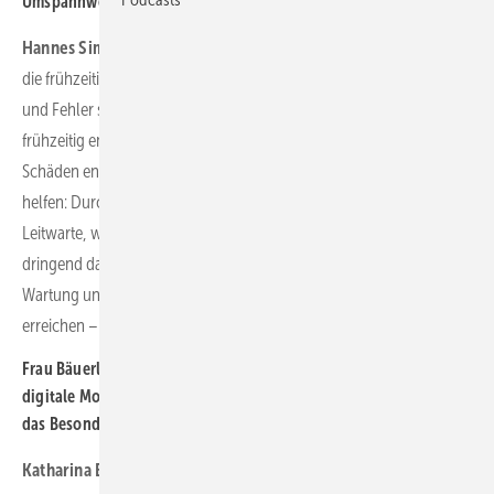
Umspannwerken und Energieversorger relevant?
Hannes Simon:
Die Zielsetzung von uns und unseren Kunden ist
die frühzeitige und bedarfsorientierte Wartung: Mögliche Mängel
und Fehler sollen nicht erst reaktiv im Störfall, sondern schon so
frühzeitig entdeckt werden, dass keine Ausfälle oder größere
Schäden entstehen. Auch bei Störeinsätzen können die Daten
helfen: Durch das digitale Monitoring erkennen wir bereits in der
Leitwarte, was vor Ort passiert, welches Material benötigt wird, wie
dringend das Beheben der Störung ist. Diese bedarfsorientierte
Wartung und Instandsetzung können wir durch Digitalisierung
erreichen – und Ressourcen noch zielgenauer einsetzen.
Frau Bäuerle, Sie sind Innovationsmanagerin und haben das
digitale Monitoring am Umspannwerk Nahrstedt getestet. Was ist
das Besondere an dem Projekt?
Katharina Bäuerle:
Die Idee war, zusammen mit unserem