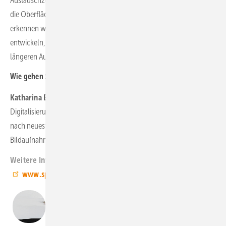
Austauschzeitpunkt für das Trockenmittel. Zudem überprüfen wir
die Oberfläche eines Trafos mithilfe von Wärmebildkameras. So
erkennen wir frühzeitig, wenn sich kritische Temperaturen
entwickeln, die im schlimmsten Fall zu einem Trafobrand und damit
längeren Ausfallzeiten führen könnten.
Wie gehen Sie mit Datenschutz um?
Katharina Bäuerle:
Ein wichtiges Thema, auf das wir bei allen
Digitalisierungsmaßnahmen größten Wert legen. Alle Daten sind
nach neuesten Standards verschlüsselt. Zudem machen wir niemals
Bildaufnahmen, wenn Personal vor Ort ist. NW
Weitere Informationen:
www.spie.de
Katharina Bäuerle,
Managerin Innovation & Digitalisierung,