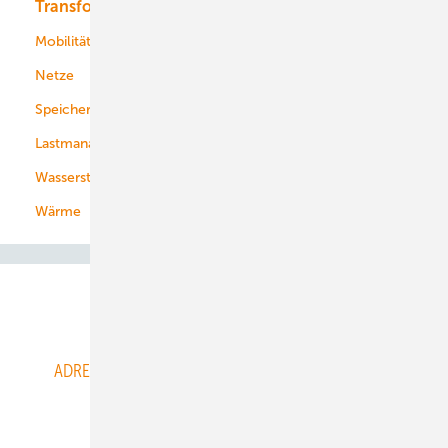
Transformation
Energieversorger
Service
Mobilität
Kommunen
Netze
Stadtwerke
Speicher
Energiekonzerne
Lastmanagement
Wasserstoff
Wärme
Abo- & Leserservice
ADRESSBUCH der WIND- und SOLARENERGIE
AGB
Alle Inhalte chronologisch
Anmelden