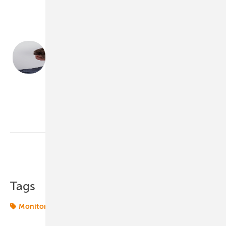
Geschäftsbereich High Voltage
Hannes Simon, ­
Leiter Schalt­anlagenbau Berlin, Geschäftsbereich High
Voltage, SPIE Deutschland und Zentraleuropa
Teilen
Link kopieren
Tags
Monitoring
Special