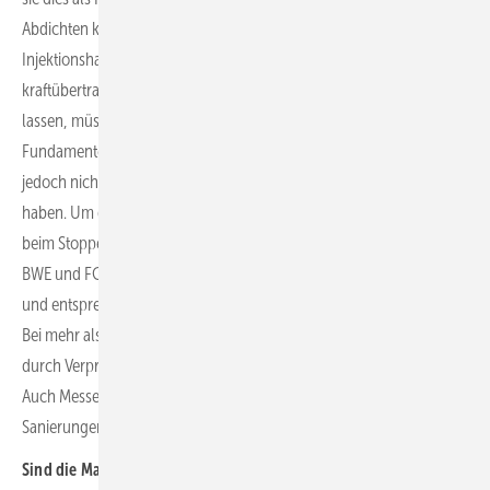
Abdichten kostet schon Mal 3.000 Euro, Verpressungen mit
Injektionsharzen bis zu 12.000. Wo Hohlräume den
kraftübertragenden Turmfußflansch in seiner Einspannung klappern
lassen, müssen kostenintensive Bohrungen für die Injektage bis zum
Fundamenteinbauteil ausgeführt werden. Risse im Beton müssen
jedoch nicht unbedingt eine gelockerte Einspannung als Ursache
haben. Um dieses festzustellen, sind Bewegungsmessungen, die
beim Stoppen der Anlage durchgeführt werden, hilfreich. Wie von
BWE und FGW festgelegt, sind 0,5 Millimeter Auslenkung unkritisch
und entsprechen der reinen Dehnung des Stahlteils unter der Last.
Bei mehr als 1,5 Millimeter muss eine aufwendigere Instandsetzung
durch Verpressung erfolgen, die auch die Standfestigkeit erneuert.
Auch Messen kostet etwas, erspart aber voreilige pauschale
Sanierungen.
Sind die Maßnahmen nur für Altanlagen sinnvoll, um