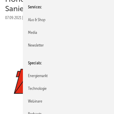
Sanierungssystemen“
Services
07.09.2021
|
Veröffentlicht in
Ausgabe 06-2021
|
Druckvorschau
Abo & Shop
Media
Newsletter
Specials
Energiemarkt
Technologie
Webinare
Foto: KTW Unternehmensgruppe
Podcasts