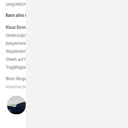
langzeitlich die Rostgefahr durch eindringende Nässe verhindern.
Kann alles repariert werden?
Klaus Deininger:
Wir stellen uns mit innovativen
Sanierungssystemen den höheren Belastungen. Sollten
beispielsweise Ausbrüche durch Kantenpressungen an
Adapterelementen von Hybrid-Türmen auftreten, kann durch CFK
Sheets auf Carbonfaserbasis eine „Bandage“ erfolgen, die die
Tragfähigkeit solcher Bereiche noch verstärkt.
(tw)
Web-Wegweiser:
ktweimar.de
Klaus Deininger
Geschäftsführer, KTW Unternehmensgruppe
KTW Unternehmensgruppe