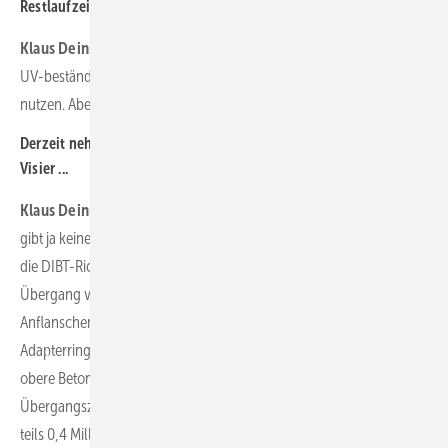
Restlaufzeiten herauszuholen?
Klaus Deininger:
Nein. Wir verwenden daher langzeitgetestete,
UV-beständige Abdichtungssysteme – wie sie auch weitere Anbieter
nutzen. Aber es gibt Abdichtungen, die nur zwei, drei Jahre halten.
Derzeit nehmen Sie speziell auch die ersten Hybridtürme ins
Visier ...
Klaus Deininger:
Wir arbeiten seit drei Jahren an denen, und es
gibt ja keinen rissfreien Beton. Bei Rissen größer 0,2 Millimeter sieht
die DIBT-Richtlinie eine Abdichtung vor. Eine heikle Zone ist hier der
Übergang vom Beton- zum Stahlturm. Die Schraubenbolzen zum
Anflanschen des ersten Stahlzylinder-Turmsegments an den
Adapterring schauen hier raus. Spannstahlseile verspannen das
obere Betonturmende mit dem Fundament. In dieser
Übergangszone führen extreme Krafteinwirkungen zu Rissen von
teils 0,4 Millimetern. Eine hochelastische Bandage muss hier