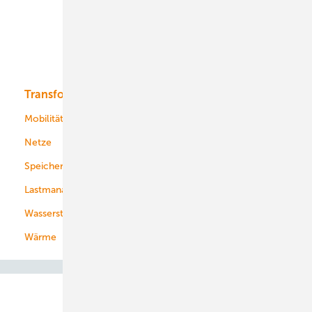
Offshore-Wind
Solar
Bioenergie
Transformation
Energieversorger
Service
Mobilität
Kommunen
Netze
Stadtwerke
Speicher
Energiekonzerne
Lastmanagement
Wasserstoff
Wärme
Abo- & Leserservice