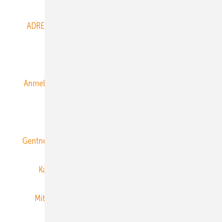
ADRESSBUCH der WIND- und SOLARENERGIE
AGB
Alle Inhalte chronologisch
Anmelden
Anmeldung & Registrierung
Datenschutz
E-Paper
ERNEUERBARE ENERGIEN abonnieren
Gentner Energy Media
Gentner Verlag
Impressum
Karriere bei Gentner
Team
Mediaservice
Mitgliedschaften und Engagement
Newsletter