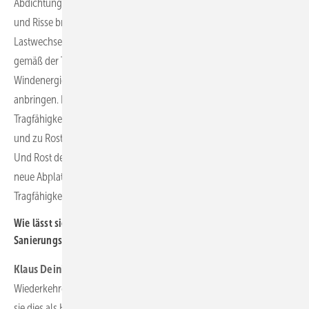
Abdichtungen in solchen unbewehrten Bereichen die Abplatzungen
und Risse bremsen. Sie entstehen infolge Millionen dynamischer
Lastwechsel einer Windenergieanlage. Manche Betreiber müssen
gemäß der Typenprüfungsanforderungen ihrer
Windenergieanlagen schon bei Neubauten solche Abdichtungen
anbringen. Risse im Beton bedrohen zwar nicht unmittelbar die
Tragfähigkeit der Fundamente, doch kann dort Wasser eindringen
und zu Rost etwa an Fundamenteinbauteil oder Ankerkorb führen.
Und Rost dehnt das Materialvolumen um ein Mehrfaches aus, was
neue Abplatzungen erzeugt und dann doch irgendwann die
Tragfähigkeit des Systems gefährden kann.
Wie lässt sich kostenbewusst entscheiden, wann
Sanierungsbedarf herrscht?
Klaus Deininger:
Entdecken Sachverständige bei den sogenannten
Wiederkehrenden Prüfungen Wasser im Fundamentkeller, sollten
sie dies als Hinweis auf Defekte im Beton ernstnehmen. Aber das