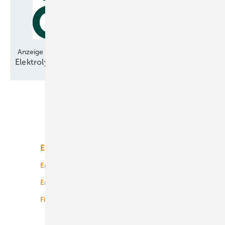
Anzeige
Elektrolyse-Technologie bereit für den
Hochlauf
Unsere Themen
Energiemarkt
Technologie
Energierecht
Planung
Energiemärkte weltweit
Logistik
Finanzierung
Betrieb
Onshore-Wind