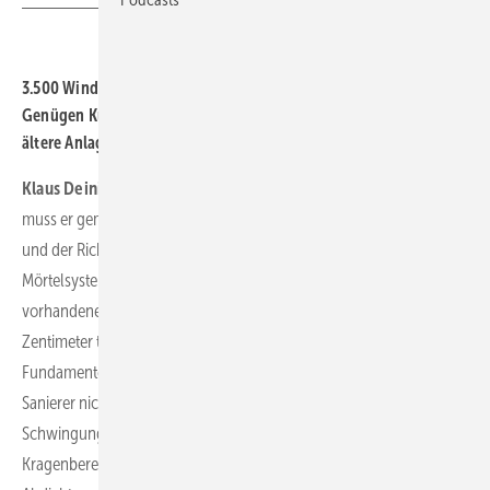
3.500 Windturbinenfundamente haben Sie schon abgedichtet.
Genügen Kunststoffinjektionen in Risse und Folie drüber, damit
ältere Anlagen standsicher bleiben?
Klaus Deininger:
Wo Beton größere Risse und Abplatzungen hat,
muss er gemäß den Vorgaben von Bundesverband Windenergie
und der Richtlinienorganisation FGW mit polymermodifizierten
Mörtelsystemen instandgesetzt werden, die einen Verbund zum
vorhandenen Mörtel im Fundament herstellen. Die mehrere
Zentimeter tiefen, nicht bewehrten Bereiche auf der Oberseite der
Fundamente rings um den eingelassenen Stahlturm müssen
Sanierer nicht selten auch vom Turm entkoppeln, sodass dieser bei
Schwingungen und Bewegungen ein minimales Spiel in diesem
Kragenbereich erhält. Außerdem können wir mit hochelastischen