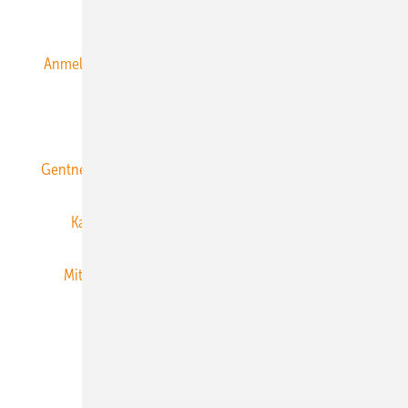
Alle Inhalte chronologisch
Anmelden
Anmeldung & Registrierung
Datenschutz
E-Paper
ERNEUERBARE ENERGIEN abonnieren
Gentner Energy Media
Gentner Verlag
Impressum
Karriere bei Gentner
Team
Mediaservice
Mitgliedschaften und Engagement
Newsletter
Privacy Manager
RSS-Feed
Veranstaltungen / Webinare