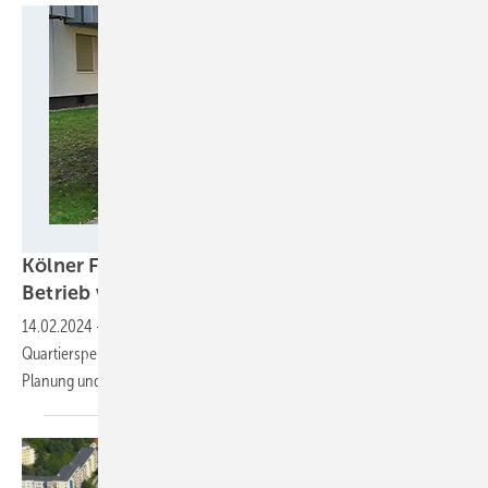
Eberhard Waffenschmid/TH Köln
Kölner Forscher standardisieren Planung und
Betrieb von Speichern für
Wohnquartiere
14.02.2024
-
Forscher der TH Köln untersuchen, wie der Betrieb von
Quartierspeichern in Neubaugebieten gelingen kann. Ziel ist es, die
Planung und Betriebsführung zu
standardisieren.