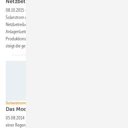
Netzbetreibers
08.10.2015
-
Bei der Abrechnung der eingespeisten Menge an
Solarstrom akzeptiert die GSE nur noch Daten, die vom zuständigen
Netzbetreiber übermittelt wurden. Das macht es für die
Anlagenbetreiber einfachen. Sie müssen keinen eigenen
Produktionszähler mehr installieren, können dies aber tun. Dann
steigt die geförderte
Strommenge.
Foto: Heidelberger Energiegenossenschaft
Solarstrom für Mehrfamilienhäuser
Das Modell funktioniert
noch
05.08.2014
-
Mit einem neuen Projekt will Naturstrom zusammen mit
einer Regensburger Wohnungsbaugenossenschaft zeigen, dass das