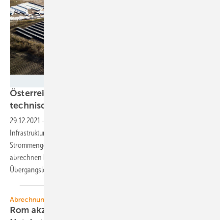
Wien Energie / Thomas Topf
Österreich: Netzbetreiber arbeiten an
technischer Lösung für
Energiegemeinschaften
29.12.2021
-
Die österreichischen Netzbetreiber haben die IT-
Infrastruktur noch nicht so weit eingerichtet, dass sie die
Strommengen und Netzentgelte für Energiegemeinschaften
abrechnen können. Für betroffene Gemeinschaften gibt es aber ein
Übergangslösung.
Abrechnung von Solarstrom
Rom akzeptiert nur noch Daten des