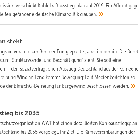
ssion verschiebt Kohlekraftausstiegsplan auf 2019. Ein Affront gege
hleifen gefangene deutsche Klimapolitik
glauben.
on
steht
angsam voran in der Berliner Energiepolitik, aber immerhin: Die Bese
um, Strukturwandel und Beschäftigung“ steht. Sie soll eine
n - den sozialverträglichen Ausstieg Deutschland aus der Kohleene
hreibung Wind an Land kommt Bewegung: Laut Medienberichten sol
nde der BImschG-Befreiung für Bürgerwind beschlossen
werden.
stieg bis
2035
schutzorganisation WWF hat einen detaillierten Kohleausstiegsplan 
tschland bis 2035 vorgelegt. Ihr Ziel: Die Klimavereinbarungen der