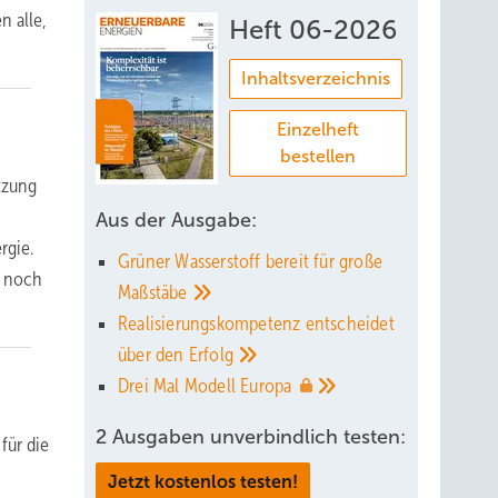
n alle,
Heft 06-2026
Inhaltsverzeichnis
Einzelheft
bestellen
tzung
Aus der Ausgabe:
rgie.
Grüner Wasserstoff bereit für große
l noch
Maßstäbe
Realisierungskompetenz entscheidet
über den
Erfolg
Drei Mal Modell
Europa
2 Ausgaben unverbindlich testen:
für die
Jetzt kostenlos testen!