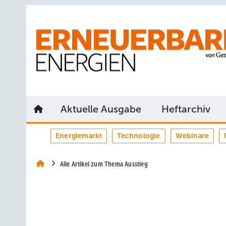
Springe
Springe
Springe
auf
auf
auf
Hauptinhalt
Hauptmenü
SiteSearch
Aktuelle Ausgabe
Heftarchiv
Energiemarkt
Technologie
Webinare
Alle Artikel zum Thema Ausstieg