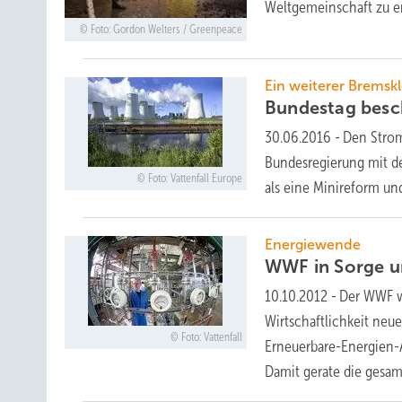
Weltgemeinschaft zu
e
Foto: Gordon Welters / Greenpeace
Ein weiterer Bremsk
Bundestag besc
30.06.2016
-
Den Strom
Bundesregierung mit d
Foto: Vattenfall Europe
als eine Minireform und
Energiewende
WWF in Sorge u
10.10.2012
-
Der WWF wa
Wirtschaftlichkeit neu
Foto: Vattenfall
Erneuerbare-Energien-A
Damit gerate die gesa