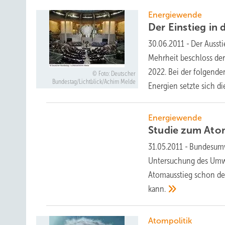
Energiewende
Der Einstieg in
30.06.2011
-
Der Aussti
Mehrheit beschloss der
2022. Bei der folgend
Foto: Deutscher
Bundestag/Lichtblick/Achim Melde
Energien setzte sich d
Energiewende
Studie zum Ato
31.05.2011
-
Bundesumwe
Untersuchung des Umwe
Atomausstieg schon deu
kann.
Atompolitik