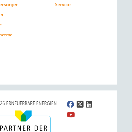
ersorger
Service
en
e
nzerne
026 ERNEUERBARE ENERGIEN