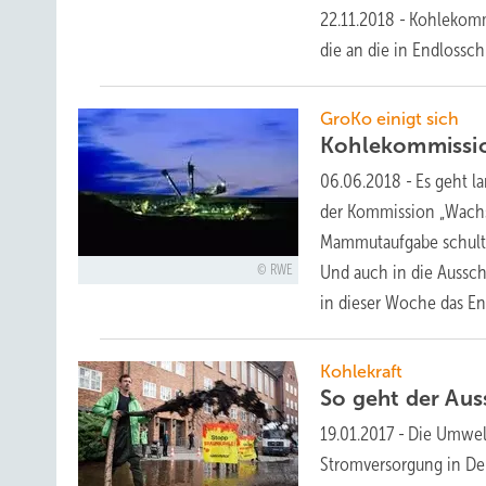
22.11.2018
-
Kohlekommi
die an die in Endlossc
GroKo einigt sich
Kohlekommissi
06.06.2018
-
Es geht l
der Kommission „Wachst
Mammutaufgabe schulter
Und auch in die Aussc
RWE
in dieser Woche das E
Kohlekraft
So geht der Aus
19.01.2017
-
Die Umwelt
Stromversorgung in Deu