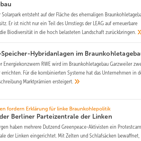
ebau
er Solarpark entsteht auf der Fläche des ehemaligen Braunkohletageb
tz. Er ist nicht nur ein Teil des Umstiegs der LEAG auf erneuerbare
die Biodiversität in die hoch belasteten Landschaft
zurückbringen.
-Speicher-Hybridanlagen im
Braunkohletageba
er Energiekonzwern RWE wird im Braunkohletagebau Garzweiler zw
r errichten. Für die kombinierten Systeme hat das Unternehmen in d
sschreibung Marktprämien
ersteigert.
n fordern Erklärung für linke Braunkohlepolitik
der Berliner Parteizentrale der
Linken
gen haben mehrere Dutzend Greenpeace-Aktivisten ein Protestcam
rale der Linken eingerichtet. Mit Zelten und Schlafsäcken bewaffnet, 