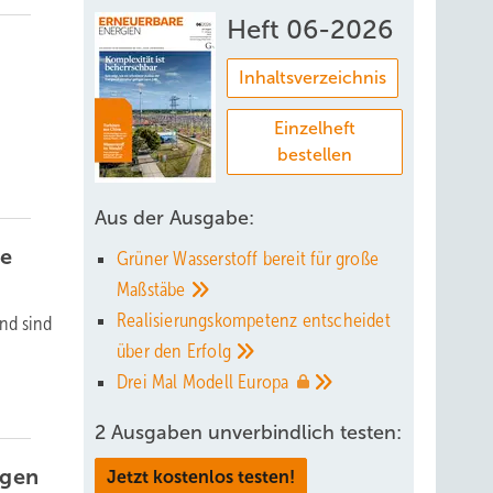
Heft 06-2026
Inhaltsverzeichnis
Einzelheft
bestellen
Aus der Ausgabe:
ge
Grüner Wasserstoff bereit für große
Maßstäbe
Realisierungskompetenz entscheidet
nd sind
über den
Erfolg
Drei Mal Modell
Europa
2 Ausgaben unverbindlich testen:
igen
Jetzt kostenlos testen!