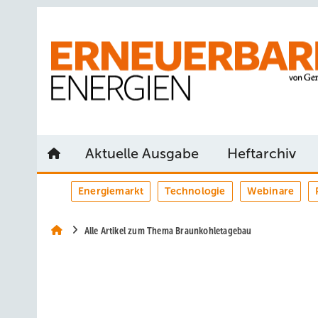
Springe
Springe
Springe
auf
auf
auf
Hauptinhalt
Hauptmenü
SiteSearch
Aktuelle Ausgabe
Heftarchiv
Energiemarkt
Technologie
Webinare
Alle Artikel zum Thema Braunkohletagebau