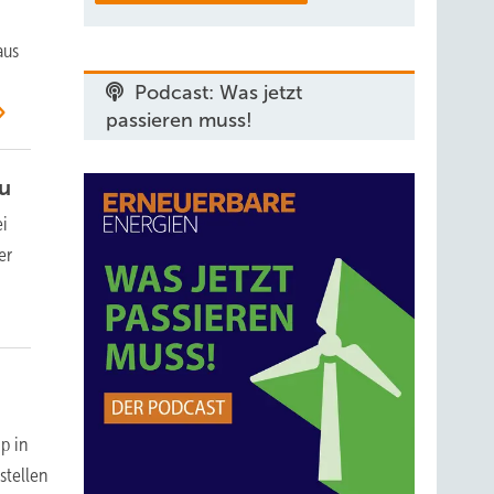
aus
Podcast: Was jetzt
passieren muss!
u
ei
er
p in
stellen