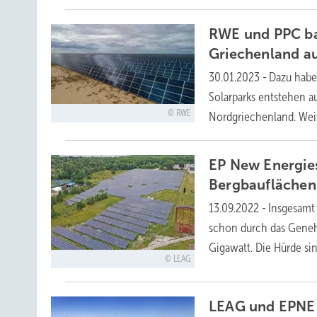
RWE und PPC ba
Griechenland
a
30.01.2023
-
Dazu habe
Solarparks entstehen 
RWE
Nordgriechenland. Wei
EP New Energies
Bergbauflächen
13.09.2022
-
Insgesamt
schon durch das Geneh
Gigawatt. Die Hürde si
LEAG
LEAG und EPNE 