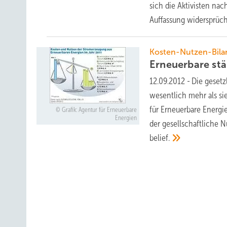
sich die Aktivisten na
Auffassung widersprüch
Kosten-Nutzen-Bila
Erneuerbare st
12.09.2012
-
Die gesetz
wesentlich mehr als si
für Erneuerbare Energi
Grafik: Agentur für Erneuerbare
Energien
der gesellschaftliche N
belief.