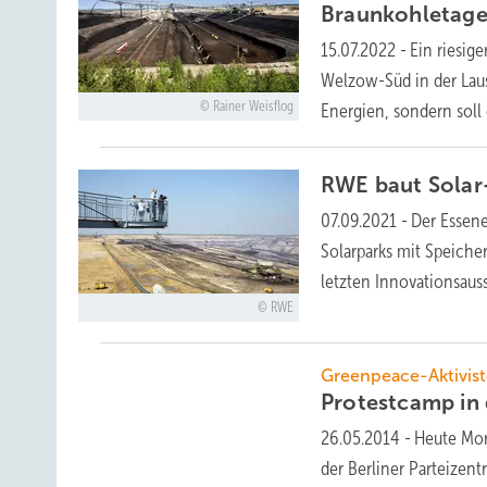
Braunkohletag
15.07.2022
-
Ein riesig
Welzow-Süd in der Lausi
Rainer Weisflog
Energien, sondern soll 
RWE baut Solar
07.09.2021
-
Der Essen
Solarparks mit Speiche
letzten Innovationsau
RWE
Greenpeace-Aktiviste
Protestcamp in 
26.05.2014
-
Heute Mor
der Berliner Parteizent