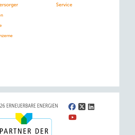
ersorger
Service
en
e
nzerne
026 ERNEUERBARE ENERGIEN